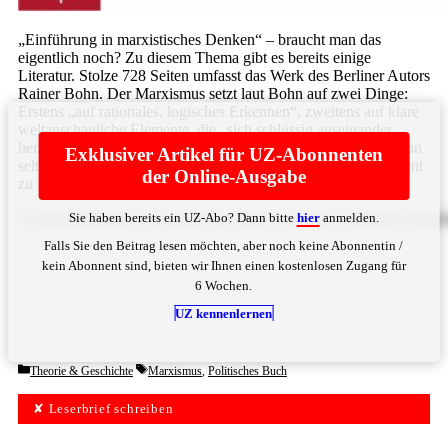
„Einführung in marxistisches Denken“ – braucht man das
eigentlich noch? Zu diesem Thema gibt es bereits einige
Literatur. Stolze 728 Seiten umfasst das Werk des Berliner Autors
Rainer Bohn. Der Marxismus setzt laut Bohn auf zwei Dinge:
Erstens „auf rationales, logisches Erkennen“, zweitens auf klare
weltanschauliche Elemente, die „sich schlüssig auseinander
herleiten lassen“. Schlüssig ist hierbei ein gutes Stichwort. Denn
Exklusiver Artikel für UZ-Abonnenten
selten gelingt es Autoren, ihr Werk derart schlüssig und stringent
der Online-Ausgabe
zu Papier zu ... Bitte
hier
anmelden
Sie haben bereits ein UZ-Abo? Dann bitte
hier
anmelden.
YnJpbmdlbi4gRGVyIGdlbmVpZ3RlIExlc2VuZGUgZm9sZ3Q
Falls Sie den Beitrag lesen möchten, aber noch keine Abonnentin /
kein Abonnent sind, bieten wir Ihnen einen kostenlosen Zugang für
6 Wochen.
UZ kennenlernen
Categories
Tags
Theorie & Geschichte
Marxismus
,
Politisches Buch
✘ Leserbrief schreiben