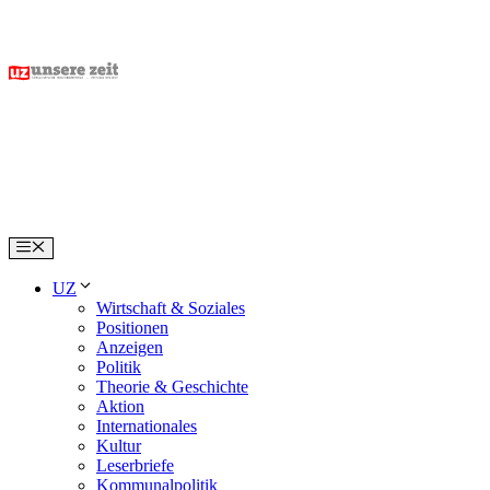
Skip
to
content
Menu
UZ
Wirtschaft & Soziales
Positionen
Anzeigen
Politik
Theorie & Geschichte
Aktion
Internationales
Kultur
Leserbriefe
Kommunalpolitik