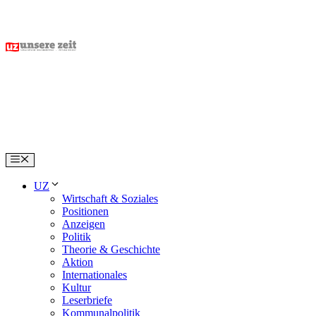
Skip
to
content
Menu
UZ
Wirtschaft & Soziales
Positionen
Anzeigen
Politik
Theorie & Geschichte
Aktion
Internationales
Kultur
Leserbriefe
Kommunalpolitik