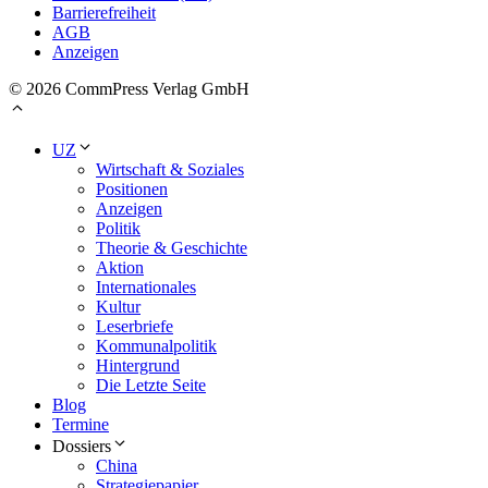
Barrierefreiheit
AGB
Anzeigen
© 2026 CommPress Verlag GmbH
UZ
Wirtschaft & Soziales
Positionen
Anzeigen
Politik
Theorie & Geschichte
Aktion
Internationales
Kultur
Leserbriefe
Kommunalpolitik
Hintergrund
Die Letzte Seite
Blog
Termine
Dossiers
China
Strategiepapier