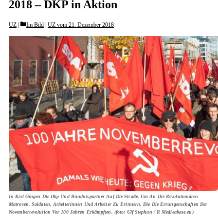
2018 – DKP in Aktion
Categories
UZ
Im Bild
|
UZ vom 21. Dezember 2018
In Kiel Gingen Die Dkp Und Bündnispartner Auf Die Straße, Um An Die Revolutionären
Matrosen, Soldaten, Arbeiterinnen Und Arbeiter Zu Erinnern, Die Die Errungenschaften Der
Novemberrevolution Vor 100 Jahren Erkämpften. (foto: Ulf Stephan / R Medieabase.eu)