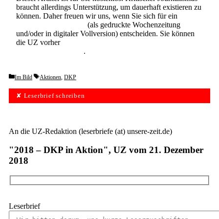
braucht allerdings Unterstützung, um dauerhaft existieren zu
können. Daher freuen wir uns, wenn Sie sich für ein
Abonnement der UZ
(als gedruckte Wochenzeitung
und/oder in digitaler Vollversion) entscheiden. Sie können
die UZ vorher
6 Wochen lang kostenlos und
unverbindlich testen
.
Categories
Tags
Im Bild
Aktionen
,
DKP
✘ Leserbrief schreiben
An die UZ-Redaktion (leserbriefe (at) unsere-zeit.de)
"2018 – DKP in Aktion", UZ vom 21. Dezember
2018
Leserbrief