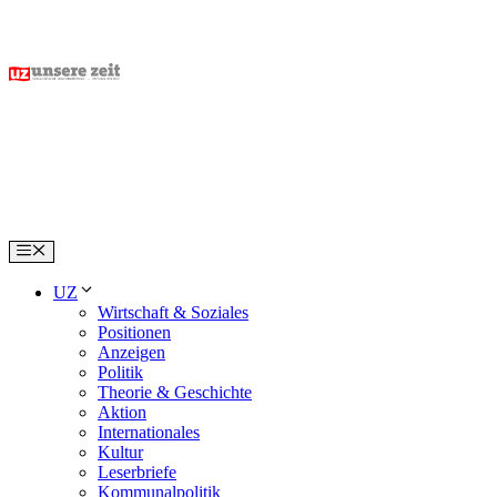
Skip
to
content
Menu
UZ
Wirtschaft & Soziales
Positionen
Anzeigen
Politik
Theorie & Geschichte
Aktion
Internationales
Kultur
Leserbriefe
Kommunalpolitik