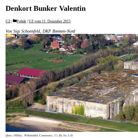
Denkort Bunker Valentin
Categories
UZ
Politik
|
UZ vom 11. Dezember 2015
Von Sigi Schoenfeld, DKP Bremen-Nord
(foto: Olliku, Wikimedia Commons, Cc By Sa 3.0)