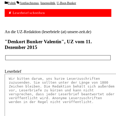
Categories
Tags
Politik
Antifaschismus
,
Innenpolitik
,
U-Boot-Bunker
✘ Leserbrief schreiben
An die UZ-Redaktion (leserbriefe (at) unsere-zeit.de)
"Denkort Bunker Valentin", UZ vom 11.
Dezember 2015
Leserbrief