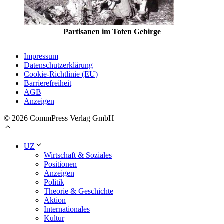
Partisanen im Toten Gebirge
Impressum
Datenschutzerklärung
Cookie-Richtlinie (EU)
Barrierefreiheit
AGB
Anzeigen
© 2026 CommPress Verlag GmbH
UZ
Wirtschaft & Soziales
Positionen
Anzeigen
Politik
Theorie & Geschichte
Aktion
Internationales
Kultur