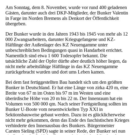
Am Sonntag, dem 8. November, wurde vor rund 400 geladenen
Gästen, darunter auch drei DKP-Mitglieder, der Bunker Valentin
in Farge im Norden Bremens als Denkort der Öffentlichkeit
übergeben.
Der Bunker wurde in den Jahren 1943 bis 1945 von mehr als 12
000 Zwangsarbeitern, darunter Kriegsgefangene und KZ-
Häftlinge der Außenlager des KZ Neuengamme unter
unbeschreiblichen Bedingungen quasi in Handarbeit errichtet.
Namentlich sind etwa 1 600 Todesopfer bekannt. Die
tatsächliche Zahl der Opfer dürfte aber deutlich höher liegen, da
nicht mehr arbeitsfähige Häftlinge in das KZ Neuengamme
zurückgebracht wurden und dort ums Leben kamen.
Bei dem fast fertiggestellten Bau handelt sich um den größten
Bunker in Deutschland. Er hat eine Länge von zirka 420 m, eine
Breite von 67 m im Osten bis 97 m im Westen und eine
überirdische Höhe von 20 m bis 22 m. Der Innenraum hat ein
Volumen von 500 000 qm. Nach seiner Fertigstellung sollten im
Bunker U-Boote vom neuentwickelten Typ XXI in
Sektionsbauweise gebaut werden. Dazu ist es glücklicherweise
nicht mehr gekommen, denn das Ende des faschistischen Krieges
verhinderte den Innenausbau des Bunkers. Bürgermeister
Carsten Sieling (SPD) sagte in seiner Rede, der Bunker sei nun