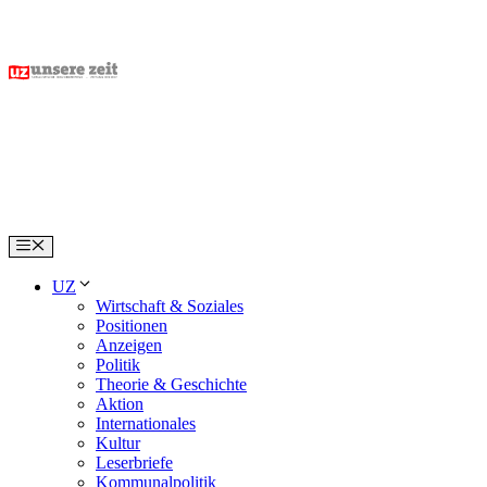
Skip
to
content
Menu
UZ
Wirtschaft & Soziales
Positionen
Anzeigen
Politik
Theorie & Geschichte
Aktion
Internationales
Kultur
Leserbriefe
Kommunalpolitik