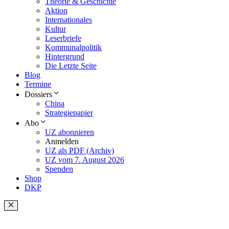
Theorie & Geschichte
Aktion
Internationales
Kultur
Leserbriefe
Kommunalpolitik
Hintergrund
Die Letzte Seite
Blog
Termine
Dossiers
China
Strategiepapier
Abo
UZ abonnieren
Anmelden
UZ als PDF (Archiv)
UZ vom 7. August 2026
Spenden
Shop
DKP
Schließen