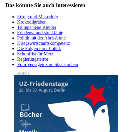
Das könnte Sie auch interessieren
Erfolg und Misserfolg
Krokodilgräben
Trumps neue Kleider
Friedens- und streikfähig
Politik mit der Abrissbirne
Kriegswirtschaftskompetenz
Die Folgen ihrer Politik
Schonfrist für Merz
Regierungsterror
Vom Versagen zum Staatsumbau