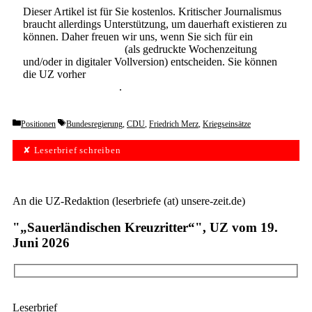
Dieser Artikel ist für Sie kostenlos. Kritischer Journalismus
braucht allerdings Unterstützung, um dauerhaft existieren zu
können. Daher freuen wir uns, wenn Sie sich für ein
Abonnement der UZ
(als gedruckte Wochenzeitung
und/oder in digitaler Vollversion) entscheiden. Sie können
die UZ vorher
6 Wochen lang kostenlos und
unverbindlich testen
.
Categories
Tags
Positionen
Bundesregierung
,
CDU
,
Friedrich Merz
,
Kriegseinsätze
✘ Leserbrief schreiben
An die UZ-Redaktion (leserbriefe (at) unsere-zeit.de)
"„Sauerländischen Kreuzritter“", UZ vom 19.
Juni 2026
Leserbrief