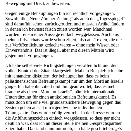
Bewegung mit Dreck zu bewerfen.
Gegen einige Behauptungen bin ich rechtlich vorgegangen.
Sowohl die „Neue Zürcher Zeitung“ als auch der „Tagesspiegel“
sind daraufhin schon zurückgerudert und mussten Artikel ändern,
in denen ich bewusst falsch zitiert worden war. Manchmal
wurden Teile meiner Aussage einfach weggelassen. Auch aus
meinen Privatchats wurde schon zitiert, also aus Texten, die nie
zur Veröffentlichung gedacht waren – ohne mein Wissen oder
Einverständnis. Das ist illegal, aber mit diesen Mitteln wird
gegen mich vorgegangen.
Ich habe selbst viele Richtigstellungen veröffentlicht und den
vollen Kontext der Zitate klargestellt. Mal ein Beispiel: Ich habe
mit jemandem diskutiert, der behauptet hat, dass es beim
palästinensischen Befreiungskampf nur um den Mord an Israelis
ginge. Ich habe ihn zitiert und ihm geantwortet, dass es mehr
brauche als einen „Mord an Israelis“, nämlich internationale
Unterstützung für einen antikolonialen Befreiungskampf. Es
muss doch um eine viel grundsätzlichere Bewegung gegen das
System gehen anstatt um irgendwelche individuellen
Tötungsakte. Das wurde völlig verdreht. In der Presse wurden
die Anführungszeichen einfach weggelassen, so dass gar nicht
deutlich war, dass ich an dieser Stelle meinen Gesprächspartner
zitiert habe. Da stand dann nur noch, ich hätte geschrieben: „Es