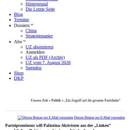
Hintergrund
Die Letzte Seite
Blog
Termine
Dossiers
China
Strategiepapier
Abo
UZ abonnieren
Anmelden
UZ als PDF (Archiv)
UZ vom 7. August 2026
Spenden
Shop
DKP
Unsere Zeit
»
Politik
»
„Ein Angriff auf die gesamte Parteilinke“
Diesen Beitrag per E-Mail versenden
Parteiprominenz will Palästina-Aktivisten aus der „Linken“