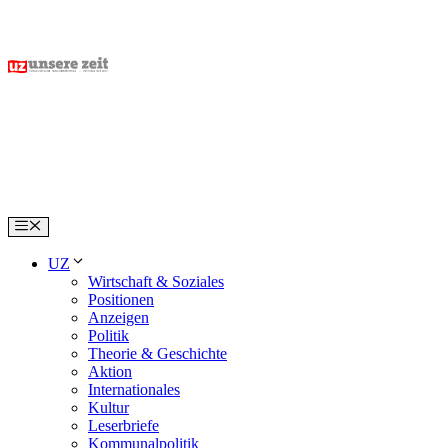
Skip
to
content
Menu
UZ
Wirtschaft & Soziales
Positionen
Anzeigen
Politik
Theorie & Geschichte
Aktion
Internationales
Kultur
Leserbriefe
Kommunalpolitik