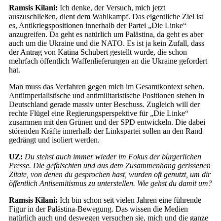
Ramsis Kilani:
Ich denke, der Versuch, mich jetzt
auszuschließen, dient dem Wahlkampf. Das eigentliche Ziel ist
es, Antikriegspositionen innerhalb der Partei „Die Linke“
anzugreifen. Da geht es natürlich um Palästina, da geht es aber
auch um die Ukraine und die NATO. Es ist ja kein Zufall, dass
der Antrag von Katina Schubert gestellt wurde, die schon
mehrfach öffentlich Waffenlieferungen an die Ukraine gefordert
hat.
Man muss das Verfahren gegen mich im Gesamtkontext sehen.
Antiimperialistische und antimilitaristische Positionen stehen in
Deutschland gerade massiv unter Beschuss. Zugleich will der
rechte Flügel eine Regierungsperspektive für „Die Linke“
zusammen mit den Grünen und der SPD entwickeln. Die dabei
störenden Kräfte innerhalb der Linkspartei sollen an den Rand
gedrängt und isoliert werden.
UZ:
Du stehst auch immer wieder im Fokus der bürgerlichen
Presse. Die gefälschten und aus dem Zusammenhang gerissenen
Zitate, von denen du gesprochen hast, wurden oft genutzt, um dir
öffentlich Antisemitismus zu unterstellen. Wie gehst du damit um?
Ramsis Kilani:
Ich bin schon seit vielen Jahren eine führende
Figur in der Palästina-Bewegung. Das wissen die Medien
natürlich auch und deswegen versuchen sie, mich und die ganze