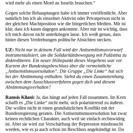
wird mehr als einen Mord an Israelis brauchen.“
Gegen solche Behauptungen habe ich immer veröffentlicht. Aber
natürlich bin ich als einzelner Aktivist oder Privatperson nicht in
der gleichen Machtposition wie die bürgerlichen Medien. Mir ist
klar, dass ich kaum dagegen ankomme. Aber mir ist wichtig, dass
ich mich davon nicht unterkriegen lasse. Ich weiß genau, dass
hinter diesen Verdrehungen politische Absichten stecken.
UZ:
Nicht nur in deinem Fall wird der Antisemitismusvorwurf
instrumentalisiert, um die Solidaritätsbewegung mit Palästina zu
diskreditieren. Ein neuer Höhepunkt dieses Vorgehens war vor
Kurzem der Bundestagsbeschluss über die vermeintliche
„Antisemitismusresolution“. Die Gruppe „Die Linke“ hat sich
bei der Abstimmung enthalten. Siehst du einen Zusammenhang
zwischen dem Ausschlussverfahren gegen dich und diesem
Abstimmungsverhalten?
Ramsis Kilani:
Ja, das hängt auf jeden Fall zusammen. Im Kern
schafft es „Die Linke“ nicht mehr, sich polarisierend zu äußern.
Die wollen nicht in einen grundsätzlichen Konflikt mit der
Bundesregierung geraten. Die Antisemitismusresolution hat zwar
keinen rechtlichen Charakter, auch weil sie einfach rechtswidrig
ist. Aber sie wird zur Verschärfung der Repression missbraucht
werden, wie es ja auch schon im Beschluss angekündigt ist. Da