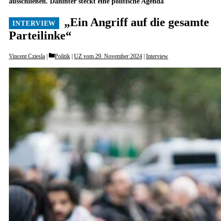
ausschließen. Dahinter steckt eine politische Agenda
„Ein Angriff auf die gesamte
Parteilinke“
Categories
Vincent Cziesla
Politik
|
UZ vom 29. November 2024
|
Interview