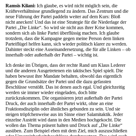
Ramsis Kilani:
Ich glaube, es wird nicht möglich sein, die
Kräfteverhältnisse grundlegend zu ändern. Das Zentrum und die
neue Führung der Partei paddeln weiter auf dem Kurs: Bloß
nicht anecken! Und das ist eine Strategie für die Niederlage der
Partei „Die Linke“. So wird sie nicht aus ihrer Krise kommen,
sondern sich als linke Partei überflüssig machen. Ich glaube
trotzdem, dass die Kampagne gegen meine Person dem linken
Parteiflügel helfen kann, sich wieder politisch klarer zu werden.
Dahinter steckt eine Auseinandersetzung, die für alle Linken – ob
innerhalb oder außerhalb der Partei – wichtig ist.
Ich denke im Übrigen, dass der rechte Rand um Klaus Lederer
und die anderen Ausgetretenen ein taktisches Spiel spielt. Die
haben bewusst ihre Mandate behalten, obwohl das eigentlich
gegen die Grundsätze der Partei und die dazu gefassten
Beschlüsse verstößt. Das ist denen auch egal. Und gleichzeitig
werden sie immer wieder eingeladen, doch bitte
zurückzukommen. Die organisieren jetzt außerhalb der Partei
Druck, der auch innerhalb der Partei wirkt, ohne an eine
Fraktionsdisziplin oder ähnliches gebunden zu sein. Und sie
steigen tröpfchenweise aus im Sinne einer Salamitaktik. Jeder
einzelne Austritt wird dann in den Medien hochgekocht. Die
wollen das Thema präsent halten und Druck auf „Die Linke“
ausüben. Zum Beispiel eben mit dem Ziel, mich auszuschließen