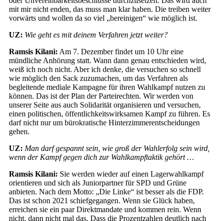
oder Unvereinbarkeitsbeschlüsse durchzusetzen. Das wird auch
mit mir nicht enden, das muss man klar haben. Die treiben weiter
vorwärts und wollen da so viel „bereinigen“ wie möglich ist.
UZ:
Wie geht es mit deinem Verfahren jetzt weiter?
Ramsis Kilani:
Am 7. Dezember findet um 10 Uhr eine
mündliche Anhörung statt. Wann dann genau entschieden wird,
weiß ich noch nicht. Aber ich denke, die versuchen so schnell
wie möglich den Sack zuzumachen, um das Verfahren als
begleitende mediale Kampagne für ihren Wahlkampf nutzen zu
können. Das ist der Plan der Parteirechten. Wir werden von
unserer Seite aus auch Solidarität organisieren und versuchen,
einen politischen, öffentlichkeitswirksamen Kampf zu führen. Es
darf nicht nur um bürokratische Hinterzimmerentscheidungen
gehen.
UZ:
Man darf gespannt sein, wie groß der Wahlerfolg sein wird,
wenn der Kampf gegen dich zur Wahlkampftaktik gehört …
Ramsis Kilani:
Sie werden wieder auf einen Lagerwahlkampf
orientieren und sich als Juniorpartner für SPD und Grüne
anbieten. Nach dem Motto: „Die Linke“ ist besser als die FDP.
Das ist schon 2021 schiefgegangen. Wenn sie Glück haben,
erreichen sie ein paar Direktmandate und kommen rein. Wenn
nicht, dann nicht mal das. Dass die Prozentzahlen deutlich nach