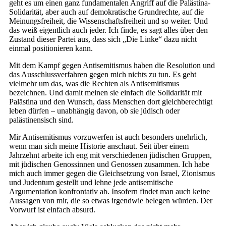
geht es um einen ganz fundamentalen Angriff auf die Palästina-
Solidarität, aber auch auf demokratische Grundrechte, auf die
Meinungsfreiheit, die Wissenschaftsfreiheit und so weiter. Und
das weiß eigentlich auch jeder. Ich finde, es sagt alles über den
Zustand dieser Partei aus, dass sich „Die Linke“ dazu nicht
einmal positionieren kann.
Mit dem Kampf gegen Antisemitismus haben die Resolution und
das Ausschlussverfahren gegen mich nichts zu tun. Es geht
vielmehr um das, was die Rechten als Antisemitismus
bezeichnen. Und damit meinen sie einfach die Solidarität mit
Palästina und den Wunsch, dass Menschen dort gleichberechtigt
leben dürfen – unabhängig davon, ob sie jüdisch oder
palästinensisch sind.
Mir Antisemitismus vorzuwerfen ist auch besonders unehrlich,
wenn man sich meine Historie anschaut. Seit über einem
Jahrzehnt arbeite ich eng mit verschiedenen jüdischen Gruppen,
mit jüdischen Genossinnen und Genossen zusammen. Ich habe
mich auch immer gegen die Gleichsetzung von Israel, Zionismus
und Judentum gestellt und lehne jede antisemitische
Argumentation konfrontativ ab. Insofern findet man auch keine
Aussagen von mir, die so etwas irgendwie belegen würden. Der
Vorwurf ist einfach absurd.