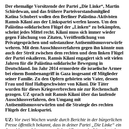
Der ehemalige Vorsitzende der Partei „Die Linke“, Martin
Schirdewan, und das frühere Parteivorstandsmitglied
Katina Schubert wollen den Berliner Palästina-Aktivisten
Ramsis Kilani aus der Linkspartei werfen lassen. Um den
Palästina-solidarischen Flügel der „Linken“ zu bekämpfen,
scheint jedes Mittel recht. Kilani muss sich immer wieder
gegen Fälschung von Zitaten, Veröffentlichung von
Privatgesprächen und substanzlose Antisemitismusvorwürfe
wehren. Mit dem Ausschlussverfahren gegen ihn könnte nun
auch der Streit zwischen dem rechten und dem linken Flügel
der Partei eskalieren. Ramsis Kilani engagiert sich seit vielen
Jahren für die Palästina-solidarische Bewegung in
Deutschland. Im Jahr 2014 ermordete die israelische Armee
bei einem Bombenangriff in Gaza insgesamt elf Mitglieder
seiner Familie. Zu den Opfern gehörten sein Vater, dessen
Frau und fünf Halbgeschwister von Kilani. Die Täter
wurden für dieses Kriegsverbrechen nie zur Rechenschaft
gezogen. UZ sprach mit Ramsis Kilani über das laufende
Ausschlussverfahren, den Umgang mit
Antisemitismusvorwürfen und die Strategie des rechten
Flügels der Linkspartei.
UZ:
Vor zwei Wochen wurde durch Berichte in der bürgerlichen
Presse öffentlich bekannt, dass in deiner Partei „Die Linke“ ein