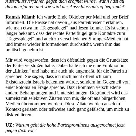
Ausschlussverfahren gegen dich eröffnet wurde. Wann hast du
davon erfahren und wie wird der Ausschlussantrag begründet?
Ramsis Kilani:
Ich wurde Ende Oktober per Mail und per Brief
informiert. Die Presse hat davon „aus Parteikreisen“ erfahren,
wie man etwa im „Tagesspiegel“ nachlesen konnte. Es ist schon
länger bekannt, dass der rechte Parteiflügel gute Kontakte zum
„Tagesspiegel“ und auch zu verschiedenen Springer-Medien hat
und immer wieder Informationen durchsticht, wenn ihm das
politisch genehm ist.
Mir wird vorgeworfen, dass ich öffentlich gegen die Grundsätze
der Partei verstoßen hätte. Dabei hatte ich nie eine Funktion in
der „Linken“ und habe mir auch nie angemaßt, für die Partei zu
sprechen. Sie sagen, dass ich mich nicht öffentlich zum
Existenzrecht Israels bekennen würde, sondern im Gegenteil von
einer kolonialen Frage spreche. Dazu kommen verschiedene
andere Behauptungen und Unterstellungen. Begründet wird das
zumeist mit selektiven Zitaten von mir, die oft aus bürgerlichen
Medien übernommen werden. Diese Zitate werden aus dem
Kontext gerissen oder teilweise auch ganz gefälscht, um mich zu
diskreditieren.
UZ:
Warum geht die hohe Parteiprominenz ausgerechnet jetzt
gegen dich vor?