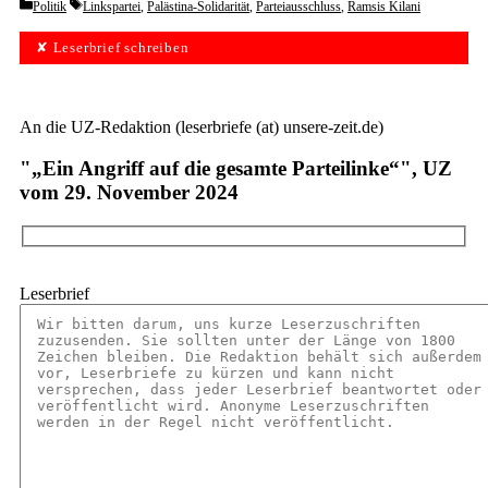
Categories
Tags
Politik
Linkspartei
,
Palästina-Solidarität
,
Parteiausschluss
,
Ramsis Kilani
✘ Leserbrief schreiben
An die UZ-Redaktion (leserbriefe (at) unsere-zeit.de)
"„Ein Angriff auf die gesamte Parteilinke“", UZ
vom 29. November 2024
Leserbrief