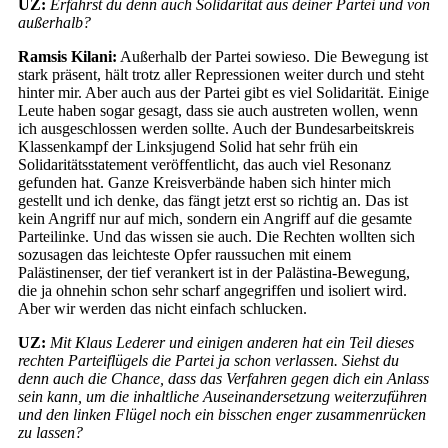
UZ:
Erfährst du denn auch Solidarität aus deiner Partei und von
außerhalb?
Ramsis Kilani:
Außerhalb der Partei sowieso. Die Bewegung ist
stark präsent, hält trotz aller Repressionen weiter durch und steht
hinter mir. Aber auch aus der Partei gibt es viel Solidarität. Einige
Leute haben sogar gesagt, dass sie auch austreten wollen, wenn
ich ausgeschlossen werden sollte. Auch der Bundesarbeitskreis
Klassenkampf der Linksjugend Solid hat sehr früh ein
Solidaritätsstatement veröffentlicht, das auch viel Resonanz
gefunden hat. Ganze Kreisverbände haben sich hinter mich
gestellt und ich denke, das fängt jetzt erst so richtig an. Das ist
kein Angriff nur auf mich, sondern ein Angriff auf die gesamte
Parteilinke. Und das wissen sie auch. Die Rechten wollten sich
sozusagen das leichteste Opfer raussuchen mit einem
Palästinenser, der tief verankert ist in der Palästina-Bewegung,
die ja ohnehin schon sehr scharf angegriffen und isoliert wird.
Aber wir werden das nicht einfach schlucken.
UZ:
Mit Klaus Lederer und einigen anderen hat ein Teil dieses
rechten Parteiflügels die Partei ja schon verlassen. Siehst du
denn auch die Chance, dass das Verfahren gegen dich ein Anlass
sein kann, um die inhaltliche Auseinandersetzung weiterzuführen
und den linken Flügel noch ein bisschen enger zusammenrücken
zu lassen?