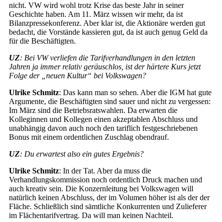
nicht. VW wird wohl trotz Krise das beste Jahr in seiner
Geschichte haben. Am 11. März wissen wir mehr, da ist
Bilanzpressekonferenz. Aber klar ist, die Aktionäre werden gut
bedacht, die Vorstände kassieren gut, da ist auch genug Geld da
für die Beschäftigten.
UZ
: Bei VW verliefen die Tarifverhandlungen in den letzten
Jahren ja immer relativ geräuschlos, ist der härtere Kurs jetzt
Folge der „neuen Kultur“ bei Volkswagen?
Ulrike Schmitz
: Das kann man so sehen. Aber die IGM hat gute
Argumente, die Beschäftigten sind sauer und nicht zu vergessen:
Im März sind die Betriebsratswahlen. Da erwarten die
Kolleginnen und Kollegen einen akzeptablen Abschluss und
unabhängig davon auch noch den tariflich festgeschriebenen
Bonus mit einem ordentlichen Zuschlag obendrauf.
UZ
: Du erwartest also ein gutes Ergebnis?
Ulrike Schmitz
: In der Tat. Aber da muss die
Verhandlungskommission noch ordentlich Druck machen und
auch kreativ sein. Die Konzernleitung bei Volkswagen will
natürlich keinen Abschluss, der im Volumen höher ist als der der
Fläche. Schließlich sind sämtliche Konkurrenten und Zulieferer
im Flächentarifvertrag. Da will man keinen Nachteil.