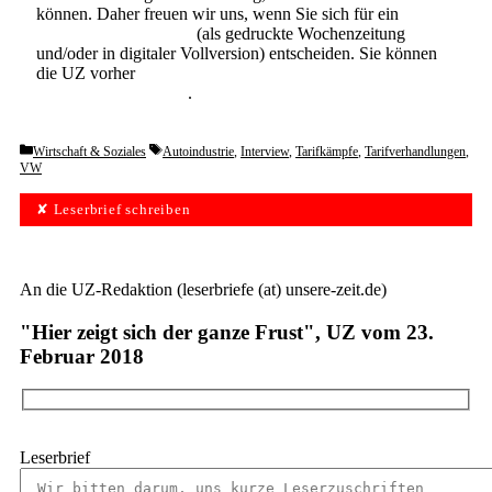
können. Daher freuen wir uns, wenn Sie sich für ein
Abonnement der UZ
(als gedruckte Wochenzeitung
und/oder in digitaler Vollversion) entscheiden. Sie können
die UZ vorher
6 Wochen lang kostenlos und
unverbindlich testen
.
Categories
Tags
Wirtschaft & Soziales
Autoindustrie
,
Interview
,
Tarifkämpfe
,
Tarifverhandlungen
,
VW
✘ Leserbrief schreiben
An die UZ-Redaktion (leserbriefe (at) unsere-zeit.de)
"Hier zeigt sich der ganze Frust", UZ vom 23.
Februar 2018
Leserbrief