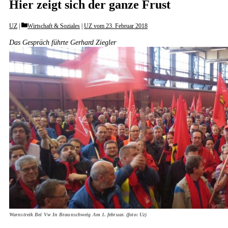
Hier zeigt sich der ganze Frust
Categories
UZ
Wirtschaft & Soziales
|
UZ vom 23. Februar 2018
Das Gespräch führte Gerhard Ziegler
Warnstreik Bei Vw In Braunschweig Am 1. februar. (foto: Uz)