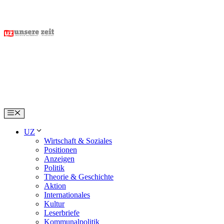
Skip
to
content
Menu
UZ
Wirtschaft & Soziales
Positionen
Anzeigen
Politik
Theorie & Geschichte
Aktion
Internationales
Kultur
Leserbriefe
Kommunalpolitik