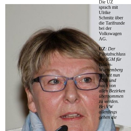
Die UZ
sprach mit
Ulrike
Schmitz über
die Tarifrunde
bei der
Volkswagen
AG.
UZ
: Der
Pilotabschluss
der IGM für
Baden-
Württemberg
scheint nun
nach und
nach von
allen Bezirken
übernommen
zu werden.
Bei VW
allerdings
gehen die