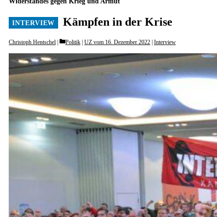
Widerstandes gegen Krieg und Armut
Kämpfen in der Krise
Categories
Christoph Hentschel
Politik
|
UZ vom 16. Dezember 2022
|
Interview