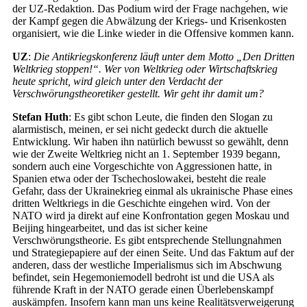
der UZ-Redaktion. Das Podium wird der Frage nachgehen, wie
der Kampf gegen die Abwälzung der Kriegs- und Krisenkosten
organisiert, wie die Linke wieder in die Offensive kommen kann.
UZ
:
Die Antikriegskonferenz läuft unter dem Motto „Den Dritten
Weltkrieg stoppen!“. Wer von Weltkrieg oder Wirtschaftskrieg
heute spricht, wird gleich unter den Verdacht der
Verschwörungstheoretiker gestellt. Wir geht ihr damit um?
Stefan Huth
: Es gibt schon Leute, die finden den Slogan zu
alarmistisch, meinen, er sei nicht gedeckt durch die aktuelle
Entwicklung. Wir haben ihn natürlich bewusst so gewählt, denn
wie der Zweite Weltkrieg nicht an 1. September 1939 begann,
sondern auch eine Vorgeschichte von Aggressionen hatte, in
Spanien etwa oder der Tschechoslowakei, besteht die reale
Gefahr, dass der Ukrainekrieg einmal als ukrainische Phase eines
dritten Weltkriegs in die Geschichte eingehen wird. Von der
NATO wird ja direkt auf eine Konfrontation gegen Moskau und
Beijing hingearbeitet, und das ist sicher keine
Verschwörungstheorie. Es gibt entsprechende Stellungnahmen
und Strategiepapiere auf der einen Seite. Und das Faktum auf der
anderen, dass der westliche Imperialismus sich im Abschwung
befindet, sein Hegemoniemodell bedroht ist und die USA als
führende Kraft in der NATO gerade einen Überlebenskampf
auskämpfen. Insofern kann man uns keine Realitätsverweigerung