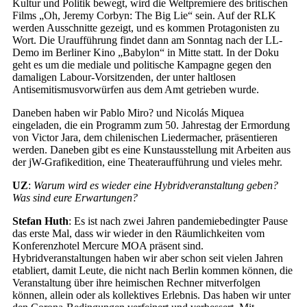
Kultur und Politik bewegt, wird die Weltpremiere des britischen
Films „Oh, Jeremy Corbyn: The Big Lie“ sein. Auf der RLK
werden Ausschnitte gezeigt, und es kommen Protagonisten zu
Wort. Die Uraufführung findet dann am Sonntag nach der LL-
Demo im Berliner Kino „Babylon“ in Mitte statt. In der Doku
geht es um die mediale und politische Kampagne gegen den
damaligen Labour-Vorsitzenden, der unter haltlosen
Antisemitismusvorwürfen aus dem Amt getrieben wurde.
Daneben haben wir Pablo Miro? und Nicolás Miquea
eingeladen, die ein Programm zum 50. Jahrestag der Ermordung
von Victor Jara, dem chilenischen Liedermacher, präsentieren
werden. Daneben gibt es eine Kunstausstellung mit Arbeiten aus
der jW-Grafikedition, eine Theateraufführung und vieles mehr.
UZ
:
Warum wird es wieder eine Hybridveranstaltung geben?
Was sind eure Erwartungen?
Stefan Huth
: Es ist nach zwei Jahren pandemiebedingter Pause
das erste Mal, dass wir wieder in den Räumlichkeiten vom
Konferenzhotel Mercure MOA präsent sind.
Hybridveranstaltungen haben wir aber schon seit vielen Jahren
etabliert, damit Leute, die nicht nach Berlin kommen können, die
Veranstaltung über ihre heimischen Rechner mitverfolgen
können, allein oder als kollektives Erlebnis. Das haben wir unter