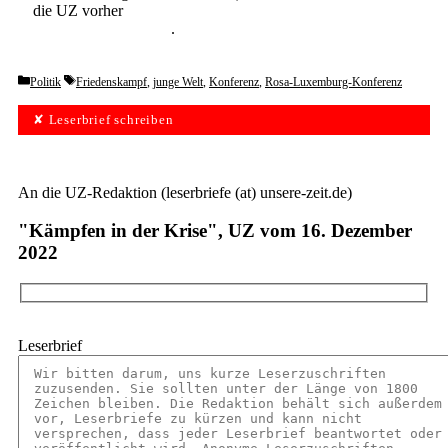
die UZ vorher
6 Wochen lang kostenlos und
unverbindlich testen
.
Categories
Tags
Politik
Friedenskampf
,
junge Welt
,
Konferenz
,
Rosa-Luxemburg-Konferenz
✘ Leserbrief schreiben
An die UZ-Redaktion (leserbriefe (at) unsere-zeit.de)
"Kämpfen in der Krise", UZ vom 16. Dezember
2022
Leserbrief