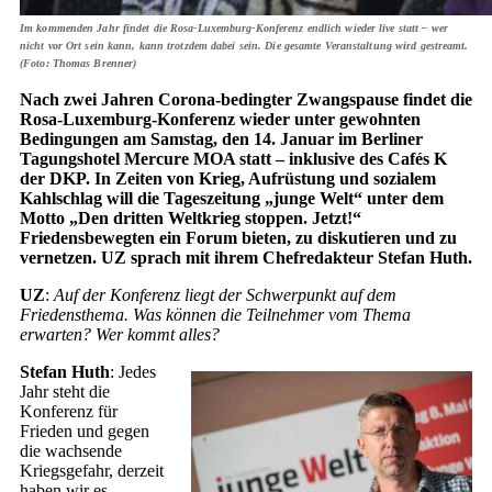
Im kommenden Jahr findet die Rosa-Luxemburg-Konferenz endlich wieder live statt – wer
nicht vor Ort sein kann, kann trotzdem dabei sein. Die gesamte Veranstaltung wird gestreamt.
(Foto: Thomas Brenner)
Nach zwei Jahren Corona-bedingter Zwangspause findet die
Rosa-Luxemburg-Konferenz wieder unter gewohnten
Bedingungen am Samstag, den 14. Januar im Berliner
Tagungshotel Mercure MOA statt – inklusive des Cafés K
der DKP. In Zeiten von Krieg, Aufrüstung und sozialem
Kahlschlag will die Tageszeitung „junge Welt“ unter dem
Motto „Den dritten Weltkrieg stoppen. Jetzt!“
Friedensbewegten ein Forum bieten, zu diskutieren und zu
vernetzen. UZ sprach mit ihrem Chefredakteur Stefan Huth.
UZ
:
Auf der Konferenz liegt der Schwerpunkt auf dem
Friedensthema. Was können die Teilnehmer vom Thema
erwarten? Wer kommt alles?
Stefan Huth
: Jedes
Jahr steht die
Konferenz für
Frieden und gegen
die wachsende
Kriegsgefahr, derzeit
haben wir es