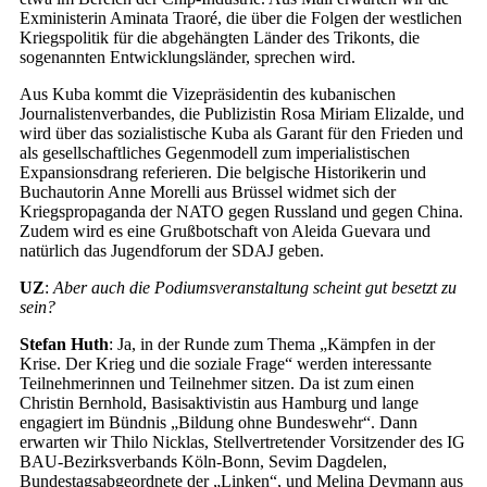
Exministerin Aminata Traoré, die über die Folgen der westlichen
Kriegspolitik für die abgehängten Länder des Trikonts, die
sogenannten Entwicklungsländer, sprechen wird.
Aus Kuba kommt die Vizepräsidentin des kubanischen
Journalistenverbandes, die Publizistin Rosa Miriam Elizalde, und
wird über das sozialistische Kuba als Garant für den Frieden und
als gesellschaftliches Gegenmodell zum imperialistischen
Expansionsdrang referieren. Die belgische Historikerin und
Buchautorin Anne Morelli aus Brüssel widmet sich der
Kriegspropaganda der NATO gegen Russland und gegen China.
Zudem wird es eine Grußbotschaft von Aleida Guevara und
natürlich das Jugendforum der SDAJ geben.
UZ
:
Aber auch die Podiumsveranstaltung scheint gut besetzt zu
sein?
Stefan Huth
: Ja, in der Runde zum Thema „Kämpfen in der
Krise. Der Krieg und die soziale Frage“ werden interessante
Teilnehmerinnen und Teilnehmer sitzen. Da ist zum einen
Christin Bernhold, Basisaktivistin aus Hamburg und lange
engagiert im Bündnis „Bildung ohne Bundeswehr“. Dann
erwarten wir Thilo Nicklas, Stellvertretender Vorsitzender des IG
BAU-Bezirksverbands Köln-Bonn, Sevim Dagdelen,
Bundestagsabgeordnete der „Linken“, und Melina Deymann aus