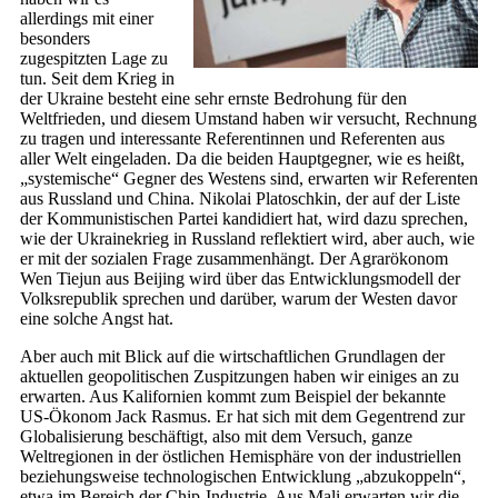
allerdings mit einer
besonders
zugespitzten Lage zu
tun. Seit dem Krieg in
der Ukraine besteht eine sehr ernste Bedrohung für den
Weltfrieden, und diesem Umstand haben wir versucht, Rechnung
zu tragen und interessante Referentinnen und Referenten aus
aller Welt eingeladen. Da die beiden Hauptgegner, wie es heißt,
„systemische“ Gegner des Westens sind, erwarten wir Referenten
aus Russland und China. Nikolai Platoschkin, der auf der Liste
der Kommunistischen Partei kandidiert hat, wird dazu sprechen,
wie der Ukrainekrieg in Russland reflektiert wird, aber auch, wie
er mit der sozialen Frage zusammenhängt. Der Agrarökonom
Wen Tiejun aus Beijing wird über das Entwicklungsmodell der
Volksrepublik sprechen und darüber, warum der Westen davor
eine solche Angst hat.
Aber auch mit Blick auf die wirtschaftlichen Grundlagen der
aktuellen geopolitischen Zuspitzungen haben wir einiges an zu
erwarten. Aus Kalifornien kommt zum Beispiel der bekannte
US-Ökonom Jack Rasmus. Er hat sich mit dem Gegentrend zur
Globalisierung beschäftigt, also mit dem Versuch, ganze
Weltregionen in der östlichen Hemisphäre von der industriellen
beziehungsweise technologischen Entwicklung „abzukoppeln“,
etwa im Bereich der Chip-Industrie. Aus Mali erwarten wir die