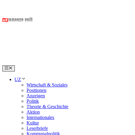
Skip
to
content
Menu
UZ
Wirtschaft & Soziales
Positionen
Anzeigen
Politik
Theorie & Geschichte
Aktion
Internationales
Kultur
Leserbriefe
Kommunalpolitik