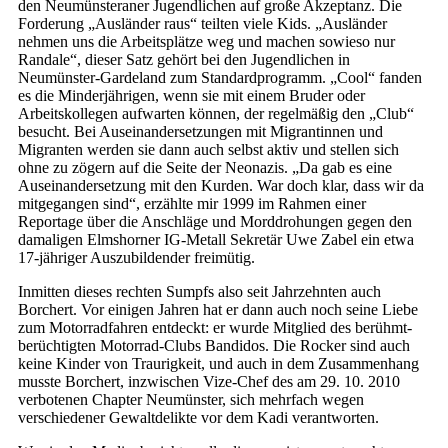
den Neumünsteraner Jugendlichen auf große Akzeptanz. Die
Forderung „Ausländer raus“ teilten viele Kids. „Ausländer
nehmen uns die Arbeitsplätze weg und machen sowieso nur
Randale“, dieser Satz gehört bei den Jugendlichen in
Neumünster-Gardeland zum Standardprogramm. „Cool“ fanden
es die Minderjährigen, wenn sie mit einem Bruder oder
Arbeitskollegen aufwarten können, der regelmäßig den „Club“
besucht. Bei Auseinandersetzungen mit Migrantinnen und
Migranten werden sie dann auch selbst aktiv und stellen sich
ohne zu zögern auf die Seite der Neonazis. „Da gab es eine
Auseinandersetzung mit den Kurden. War doch klar, dass wir da
mitgegangen sind“, erzählte mir 1999 im Rahmen einer
Reportage über die Anschläge und Morddrohungen gegen den
damaligen Elmshorner IG-Metall Sekretär Uwe Zabel ein etwa
17-jähriger Auszubildender freimütig.
Inmitten dieses rechten Sumpfs also seit Jahrzehnten auch
Borchert. Vor einigen Jahren hat er dann auch noch seine Liebe
zum Motorradfahren entdeckt: er wurde Mitglied des berühmt-
berüchtigten Motorrad-Clubs Bandidos. Die Rocker sind auch
keine Kinder von Traurigkeit, und auch in dem Zusammenhang
musste Borchert, inzwischen Vize-Chef des am 29. 10. 2010
verbotenen Chapter Neumünster, sich mehrfach wegen
verschiedener Gewaltdelikte vor dem Kadi verantworten.