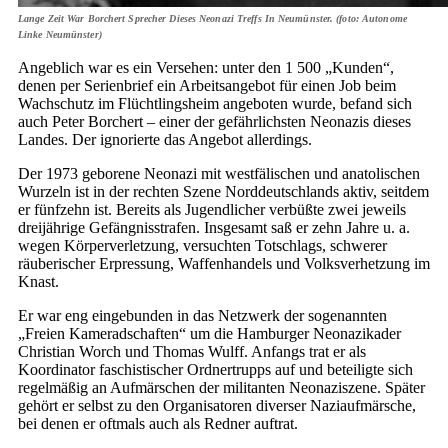
Lange Zeit War Borchert Sprecher Dieses Neonazi Treffs In Neumünster. (foto: Autonome
Linke Neumünster)
Angeblich war es ein Versehen: unter den 1 500 „Kunden“,
denen per Serienbrief ein Arbeitsangebot für einen Job beim
Wachschutz im Flüchtlingsheim angeboten wurde, befand sich
auch Peter Borchert – einer der gefährlichsten Neonazis dieses
Landes. Der ignorierte das Angebot allerdings.
Der 1973 geborene Neonazi mit westfälischen und anatolischen
Wurzeln ist in der rechten Szene Norddeutschlands aktiv, seitdem
er fünfzehn ist. Bereits als Jugendlicher verbüßte zwei jeweils
dreijährige Gefängnisstrafen. Insgesamt saß er zehn Jahre u. a.
wegen Körperverletzung, versuchten Totschlags, schwerer
räuberischer Erpressung, Waffenhandels und Volksverhetzung im
Knast.
Er war eng eingebunden in das Netzwerk der sogenannten
„Freien Kameradschaften“ um die Hamburger Neonazikader
Christian Worch und Thomas Wulff. Anfangs trat er als
Koordinator faschistischer Ordnertrupps auf und beteiligte sich
regelmäßig an Aufmärschen der militanten Neonaziszene. Später
gehört er selbst zu den Organisatoren diverser Naziaufmärsche,
bei denen er oftmals auch als Redner auftrat.