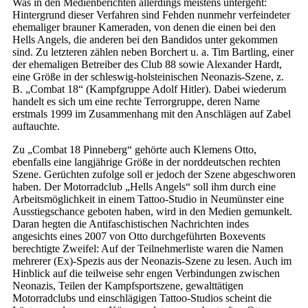
Was in den Medienberichten allerdings meistens untergeht:
Hintergrund dieser Verfahren sind Fehden nunmehr verfeindeter
ehemaliger brauner Kameraden, von denen die einen bei den
Hells Angels, die anderen bei den Bandidos unter gekommen
sind. Zu letzteren zählen neben Borchert u. a. Tim Bartling, einer
der ehemaligen Betreiber des Club 88 sowie Alexander Hardt,
eine Größe in der schleswig-holsteinischen Neonazis-Szene, z.
B. „Combat 18“ (Kampfgruppe Adolf Hitler). Dabei wiederum
handelt es sich um eine rechte Terrorgruppe, deren Name
erstmals 1999 im Zusammenhang mit den Anschlägen auf Zabel
auftauchte.
Zu „Combat 18 Pinneberg“ gehörte auch Klemens Otto,
ebenfalls eine langjährige Größe in der norddeutschen rechten
Szene. Gerüchten zufolge soll er jedoch der Szene abgeschworen
haben. Der Motorradclub „Hells Angels“ soll ihm durch eine
Arbeitsmöglichkeit in einem Tattoo-Studio in Neumünster eine
Ausstiegschance geboten haben, wird in den Medien gemunkelt.
Daran hegten die Antifaschistischen Nachrichten indes
angesichts eines 2007 von Otto durchgeführten Boxevents
berechtigte Zweifel: Auf der Teilnehmerliste waren die Namen
mehrerer (Ex)-Spezis aus der Neonazis-Szene zu lesen. Auch im
Hinblick auf die teilweise sehr engen Verbindungen zwischen
Neonazis, Teilen der Kampfsportszene, gewalttätigen
Motorradclubs und einschlägigen Tattoo-Studios scheint die