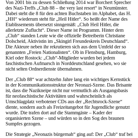
Von 2001 bis zu dessen Schließung 2014 war Borchert Sprecher
des Nazi-Treffs „Club 88 – the very last resort“ in Neumünster.
Dabei steht die 8 für den achten Buchstaben im Alphabet, das H.
„HH“ wiederum steht für „Heil Hitler“. So heißt der Name des
Etablissements übersetzt sinngemäß: „Club Heil Hitler, die
allerletzte Zuflucht“. Dieser Name ist Programm. Hinter dem
„Club“ standen Leute wie die offizielle Betreiberin Christiane
Dolscheid, Aktivistin im „Skingirl Freundeskreis Deutschland“.
Die Akteure neben ihr rekrutieren sich aus dem Umfeld der so
genannten „Freien Nationalisten“. Ob in Flensburg, Hamburg,
Kiel oder Rostock: „Club“-Mitglieder wurden bei jedem
faschistischen Aufmarsch in Norddeutschland gesehen, wo sie
nicht selten Ordnerdienste übernahmen.
Der „Club 88“ war achtzehn Jahre lang ein wichtiges Kernstück
in der Kommunikationsstruktur der Neonazi-Szene. Das Brisante
ist, dass die Nazi­kneipe nicht nur vermutlich als Ausgangsbasis
für neofaschistische Aktivitäten und wahrscheinlich als
Umschlagplatz verbotener CDs aus der „Rechtsrock-Szene“
diente, sondern auch als Freizeitangebot für Jugendliche genutzt
wurde. Die trafen dort auf die Stammgäste – Kader der
organisierten Szene – und würden so in den Sog des braunen
Sumpfes gezogen.
Die Strategie „Neonazis bürgernah“ ging auf: Der „Club“ traf bei