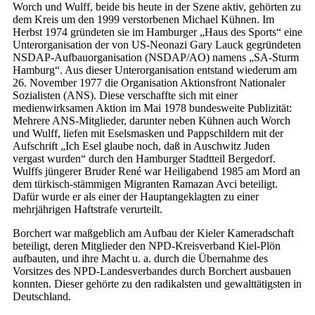
Worch und Wulff, beide bis heute in der Szene aktiv, gehörten zu
dem Kreis um den 1999 verstorbenen Michael Kühnen. Im
Herbst 1974 gründeten sie im Hamburger „Haus des Sports“ eine
Unterorganisation der von US-Neonazi Gary Lauck gegründeten
NSDAP-Aufbauorganisation (NSDAP/AO) namens „SA-Sturm
Hamburg“. Aus dieser Unterorganisation entstand wiederum am
26. November 1977 die Organisation Aktionsfront Nationaler
Sozialisten (ANS). Diese verschaffte sich mit einer
medienwirksamen Aktion im Mai 1978 bundesweite Publizität:
Mehrere ANS-Mitglieder, darunter neben Kühnen auch Worch
und Wulff, liefen mit Eselsmasken und Pappschildern mit der
Aufschrift „Ich Esel glaube noch, daß in Auschwitz Juden
vergast wurden“ durch den Hamburger Stadtteil Bergedorf.
Wulffs jüngerer Bruder René war Heiligabend 1985 am Mord an
dem türkisch-stämmigen Migranten Ramazan Avci beteiligt.
Dafür wurde er als einer der Hauptangeklagten zu einer
mehrjährigen Haftstrafe verurteilt.
Borchert war maßgeblich am Aufbau der Kieler Kameradschaft
beteiligt, deren Mitglieder den NPD-Kreisverband Kiel-Plön
aufbauten, und ihre Macht u. a. durch die Übernahme des
Vorsitzes des NPD-Landesverbandes durch Borchert ausbauen
konnten. Dieser gehörte zu den radikalsten und gewalttätigsten in
Deutschland.