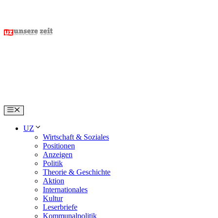
Skip
to
content
Menu
UZ
Wirtschaft & Soziales
Positionen
Anzeigen
Politik
Theorie & Geschichte
Aktion
Internationales
Kultur
Leserbriefe
Kommunalpolitik