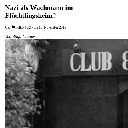
Nazi als Wachmann im
Flüchtlingsheim?
Categories
UZ
Politik
|
UZ vom 13. November 2015
Von Birgit Gärtner