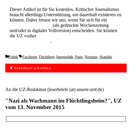
Dieser Artikel ist für Sie kostenlos. Kritischer Journalismus
braucht allerdings Unterstützung, um dauerhaft existieren zu
können. Daher freuen wir uns, wenn Sie sich für ein
Abonnement der UZ
(als gedruckte Wochenzeitung
und/oder in digitaler Vollversion) entscheiden. Sie können
die UZ vorher
6 Wochen lang kostenlos und
unverbindlich testen
.
Categories
Tags
Politik
Faschisten
,
Flüchtlinge
,
Innenpolitik
,
Nazis
,
Neonazis
,
Skandale
✘ Leserbrief schreiben
An die UZ-Redaktion (leserbriefe (at) unsere-zeit.de)
"Nazi als Wachmann im Flüchtlingsheim?", UZ
vom 13. November 2015