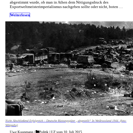
abgestimmt wurde, ob man in Athen dem Nötigungsdruck des
Exportweltmeisterimperialismus nachgeben sollte oder nicht, boten …
Weiterlesen
Nicht Abschließend Erfolgreich – Deutsche Rüstungsgüter „abgestellt“ In Weißrussland 1944. (foto:
Wikipedia)
Categories
Uwe Koopmann
Politik
|
UZ vom 10. Juli 2015