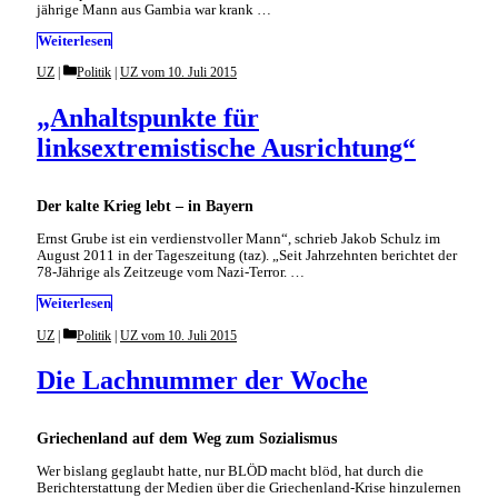
jährige Mann aus Gambia war krank …
Weiterlesen
Categories
UZ
Politik
|
UZ vom 10. Juli 2015
„Anhaltspunkte für
linksextremistische Ausrichtung“
Der kalte Krieg lebt – in Bayern
Ernst Grube ist ein verdienstvoller Mann“, schrieb Jakob Schulz im
August 2011 in der Tageszeitung (taz). „Seit Jahrzehnten berichtet der
78-Jährige als Zeitzeuge vom Nazi-Terror. …
Weiterlesen
Categories
UZ
Politik
|
UZ vom 10. Juli 2015
Die Lachnummer der Woche
Griechenland auf dem Weg zum Sozialismus
Wer bislang geglaubt hatte, nur BLÖD macht blöd, hat durch die
Berichterstattung der Medien über die Griechenland-Krise hinzulernen