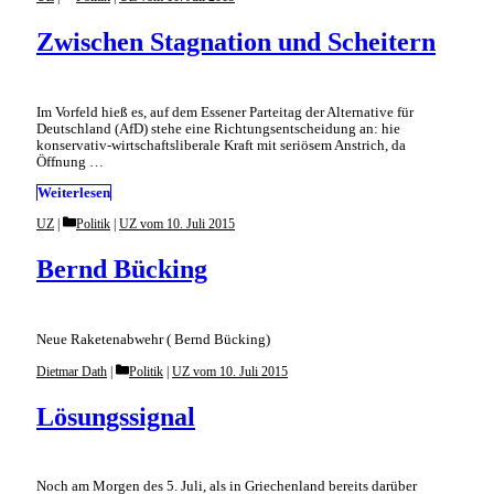
Zwischen Stagnation und Scheitern
Im Vorfeld hieß es, auf dem Essener Parteitag der Alternative für
Deutschland (AfD) stehe eine Richtungsentscheidung an: hie
konservativ-wirtschaftsliberale Kraft mit seriösem Anstrich, da
Öffnung …
Weiterlesen
Categories
UZ
Politik
|
UZ vom 10. Juli 2015
Bernd Bücking
Neue Raketenabwehr ( Bernd Bücking)
Categories
Dietmar Dath
Politik
|
UZ vom 10. Juli 2015
Lösungssignal
Noch am Morgen des 5. Juli, als in Griechenland bereits darüber