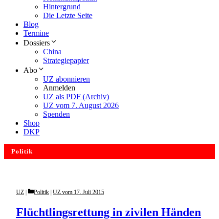
Hintergrund
Die Letzte Seite
Blog
Termine
Dossiers
China
Strategiepapier
Abo
UZ abonnieren
Anmelden
UZ als PDF (Archiv)
UZ vom 7. August 2026
Spenden
Shop
DKP
Politik
Categories
UZ
Politik
|
UZ vom 17. Juli 2015
Flüchtlingsrettung in zivilen Händen