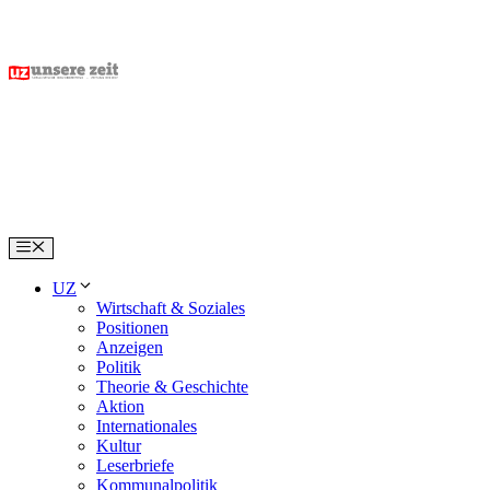
Skip
to
content
Menu
UZ
Wirtschaft & Soziales
Positionen
Anzeigen
Politik
Theorie & Geschichte
Aktion
Internationales
Kultur
Leserbriefe
Kommunalpolitik