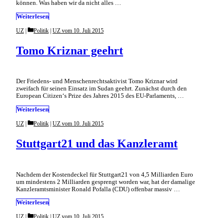
können. Was haben wir da nicht alles …
Weiterlesen
Categories
UZ
Politik
|
UZ vom 10. Juli 2015
Tomo Kriznar geehrt
Der Friedens- und Menschenrechtsaktivist Tomo Kriznar wird
zweifach für seinen Einsatz im Sudan geehrt. Zunächst durch den
European Citizen‘s Prize des Jahres 2015 des EU-Parlaments, …
Weiterlesen
Categories
UZ
Politik
|
UZ vom 10. Juli 2015
Stuttgart21 und das Kanzleramt
Nachdem der Kostendeckel für Stuttgart21 von 4,5 Milliarden Euro
um mindestens 2 Milliarden gesprengt worden war, hat der damalige
Kanzleramtsminister Ronald Pofalla (CDU) offenbar massiv …
Weiterlesen
Categories
UZ
Politik
|
UZ vom 10. Juli 2015