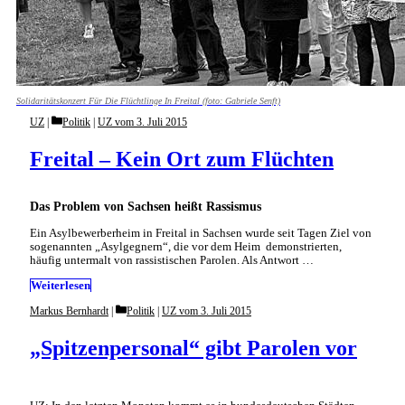
Solidaritätskonzert Für Die Flüchtlinge In Freital (foto: Gabriele Senft)
Categories
UZ
Politik
|
UZ vom 3. Juli 2015
Freital – Kein Ort zum Flüchten
Das Problem von Sachsen heißt Rassismus
Ein Asylbewerberheim in Freital in Sachsen wurde seit Tagen Ziel von
sogenannten „Asylgegnern“, die vor dem Heim demonstrierten,
häufig untermalt von rassistischen Parolen. Als Antwort …
Weiterlesen
Categories
Markus Bernhardt
Politik
|
UZ vom 3. Juli 2015
„Spitzenpersonal“ gibt Parolen vor