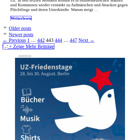
UZ: In den letzten Monaten kommt es in bundesdeutschen Städten
und Kommunen wieder verstärkt zu Aufmärschen und Attacken gegen
Flüchtlinge und deren Unterkünfte. Warum steigt …
Weiterlesen
Older posts
Newer posts
Page
Page
Page
Page
Page
←
Previous
1
…
442
443
444
…
447
Next
→
+ Zeige Mehr Beiträge