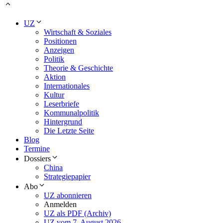
UZ
Wirtschaft & Soziales
Positionen
Anzeigen
Politik
Theorie & Geschichte
Aktion
Internationales
Kultur
Leserbriefe
Kommunalpolitik
Hintergrund
Die Letzte Seite
Blog
Termine
Dossiers
China
Strategiepapier
Abo
UZ abonnieren
Anmelden
UZ als PDF (Archiv)
UZ vom 7. August 2026