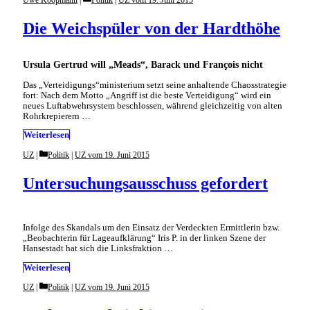
Die Weichspüler von der Hardthöhe
Ursula Gertrud will „Meads“, Barack und François nicht
Das „Verteidigungs“ministerium setzt seine anhaltende Chaosstrategie
fort: Nach dem Motto „Angriff ist die beste Verteidigung“ wird ein
neues Luftabwehrsystem beschlossen, während gleichzeitig von alten
Rohrkrepierern …
Weiterlesen
Categories
UZ
Politik
|
UZ vom 19. Juni 2015
Untersuchungsausschuss gefordert
Infolge des Skandals um den Einsatz der Verdeckten Ermittlerin bzw.
„Beobachterin für Lageaufklärung“ Iris P. in der linken Szene der
Hansestadt hat sich die Linksfraktion …
Weiterlesen
Categories
UZ
Politik
|
UZ vom 19. Juni 2015