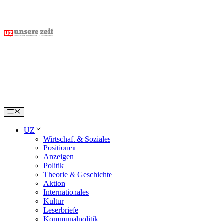
Skip
to
content
Menu
UZ
Wirtschaft & Soziales
Positionen
Anzeigen
Politik
Theorie & Geschichte
Aktion
Internationales
Kultur
Leserbriefe
Kommunalpolitik