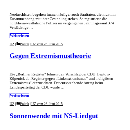
Neofaschisten begehen immer häufiger auch Straftaten, die nicht im
Zusammenhang mit ihrer Gesinnung stehen. So registrierte die
nordrhein-westfälische Polizei im vergangenen Jahr insgesamt 374
Verdächtige …
Weiterlesen
Categories
UZ
Politik
|
UZ vom 26. Juni 2015
Gegen Extremismustheorie
Die „Berliner Register“ lehnen den Vorschlag der CDU Treptow-
Köpenick ab, Register gegen „Linksextremismus“ und „religiösen
Extremismus“ einzurichten. Der entsprechende Antrag beim
Landesparteitag der CDU wurde …
Weiterlesen
Categories
UZ
Politik
|
UZ vom 26. Juni 2015
Sonnenwende mit NS-Liedgut