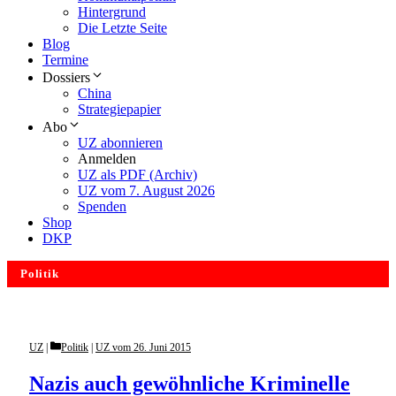
Hintergrund
Die Letzte Seite
Blog
Termine
Dossiers
China
Strategiepapier
Abo
UZ abonnieren
Anmelden
UZ als PDF (Archiv)
UZ vom 7. August 2026
Spenden
Shop
DKP
Politik
Categories
UZ
Politik
|
UZ vom 26. Juni 2015
Nazis auch gewöhnliche Kriminelle