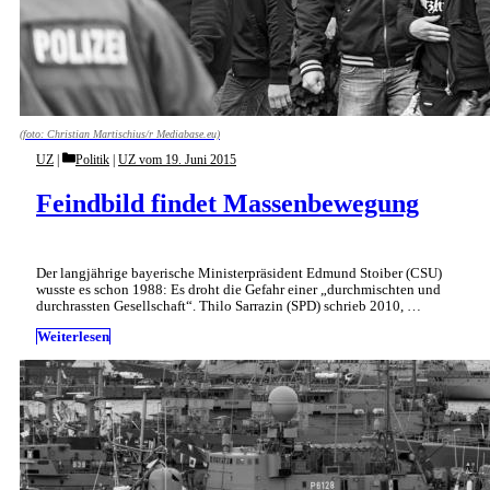
(foto: Christian Martischius/r Mediabase.eu)
Categories
UZ
Politik
|
UZ vom 19. Juni 2015
Feindbild findet Massenbewegung
Der langjährige bayerische Ministerpräsident Edmund Stoi­ber (CSU)
wusste es schon 1988: Es droht die Gefahr einer „durchmischten und
durchrassten Gesellschaft“. Thilo Sarrazin (SPD) schrieb 2010, …
Weiterlesen