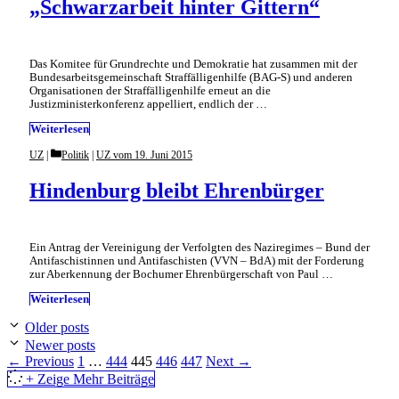
„Schwarzarbeit hinter Gittern“
Das Komitee für Grundrechte und Demokratie hat zusammen mit der
Bundesarbeitsgemeinschaft Straffälligenhilfe (BAG-S) und anderen
Organisationen der Straffälligenhilfe erneut an die
Justizministerkonferenz appelliert, endlich der …
Weiterlesen
Categories
UZ
Politik
|
UZ vom 19. Juni 2015
Hindenburg bleibt Ehrenbürger
Ein Antrag der Vereinigung der Verfolgten des Naziregimes – Bund der
Antifaschistinnen und Antifaschisten (VVN – BdA) mit der Forderung
zur Aberkennung der Bochumer Ehrenbürgerschaft von Paul …
Weiterlesen
Older posts
Newer posts
Page
Page
Page
Page
Page
←
Previous
1
…
444
445
446
447
Next
→
+ Zeige Mehr Beiträge