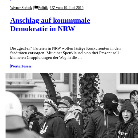
Categories
Werner Sarbok
Politik
|
UZ vom 19. Juni 2015
Anschlag auf kommunale
Demokratie in NRW
Die „großen“ Parteien in NRW wollen lästige Konkurrenten in den
Stadträten entsorgen: Mit einer Sperrklausel von drei Prozent soll
kleineren Gruppierungen der Weg in die …
Weiterlesen