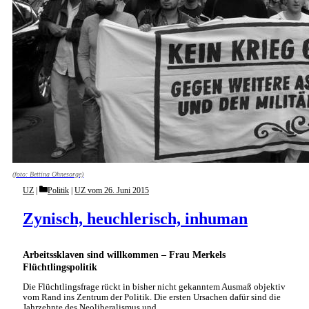
(foto: Bettina Ohnesorge)
Categories
UZ
Politik
|
UZ vom 26. Juni 2015
Zynisch, heuchlerisch, inhuman
Arbeitssklaven sind willkommen – Frau Merkels
Flüchtlingspolitik
Die Flüchtlingsfrage rückt in bisher nicht gekanntem Ausmaß objektiv
vom Rand ins Zentrum der Politik. Die ersten Ursachen dafür sind die
Jahrzehnte des Neoliberalismus und …