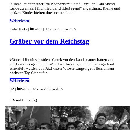
In Jamel feierten über 150 Neonazis mit ihren Familien – am Abend
wurde zu einem Pflichtlied der „Hitlerjugend“ angestimmt. Kleine und
größere Kinder hielten ihre brennenden …
Weiterlesen
Categories
Stefan Natke
Politik
|
UZ vom 26. Juni 2015
Gräber vor dem Reichstag
Während Bundespräsident Gauck vor den Landsmannschaften am
20. Juni am sogenannten Weltflüchtlingstag vom Flüchtlingselend
schwafelt, wurden von Aktivisten Vorbereitungen getroffen, um am
nächsten Tag Gräber für …
Weiterlesen
Categories
UZ
Politik
|
UZ vom 26. Juni 2015
( Bernd Bücking)