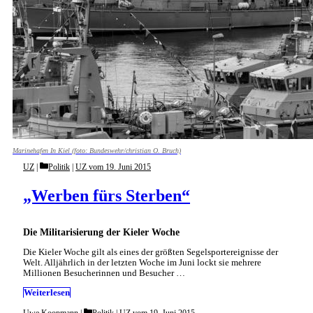
Marinehafen In Kiel (foto: Bundeswehr/christian O. Bruch)
Categories
UZ
Politik
|
UZ vom 19. Juni 2015
„Werben fürs Sterben“
Die Militarisierung der Kieler Woche
Die Kieler Woche gilt als eines der größten Segelsportereignisse der
Welt. Alljährlich in der letzten Woche im Juni lockt sie mehrere
Millionen Besucherinnen und Besucher …
Weiterlesen
Categories
Uwe Koopmann
Politik
|
UZ vom 19. Juni 2015