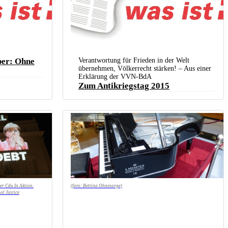
ber: Ohne
Verantwortung für Frieden in der Welt
übernehmen, Völkerrecht stärken! – Aus einer
Erklärung der VVN-BdA
Zum Antikriegstag 2015
(foto: Bettina Ohnesorge)
er Cdu In Aktion.
al Justice