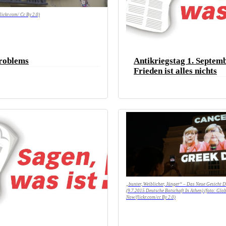
lickr.com/ Cc By 2.0)
Problems
Antikriegstag 1. Septem
Frieden ist alles nichts
„bunter, Weiblicher, Jünger“ – Das Neue Gesicht D
(9.7.2015 Deutsche Botschaft In Athen) (foto: Glob
Now/flickr.com/cc By 2.0)