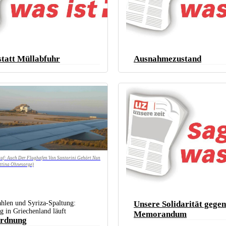
statt Müllabfuhr
Ausnahmezustand
auf: Auch Der Flughafen Von Santorini Gehört Nun
ettina Ohnesorge)
hlen und Syriza-Spaltung:
Unsere Solidarität gegen
ng in Griechenland läuft
Memorandum
Ordnung