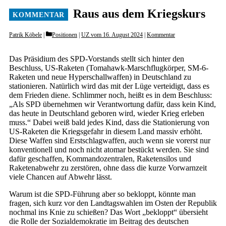
Raus aus dem Kriegskurs
Categories
Patrik Köbele
Positionen
|
UZ vom 16. August 2024
|
Kommentar
Das Präsidium des SPD-Vorstands stellt sich hinter den
Beschluss, US-Raketen (Tomahawk-Marschflugkörper, SM-6-
Raketen und neue Hyperschallwaffen) in Deutschland zu
stationieren. Natürlich wird das mit der Lüge verteidigt, dass es
dem Frieden diene. Schlimmer noch, heißt es in dem Beschluss:
„Als SPD übernehmen wir Verantwortung dafür, dass kein Kind,
das heute in Deutschland geboren wird, wieder Krieg erleben
muss.“ Dabei weiß bald jedes Kind, dass die Stationierung von
US-Raketen die Kriegsgefahr in diesem Land massiv erhöht.
Diese Waffen sind Erstschlagwaffen, auch wenn sie vorerst nur
konventionell und noch nicht atomar bestückt werden. Sie sind
dafür geschaffen, Kommandozentralen, Raketensilos und
Raketenabwehr zu zerstören, ohne dass die kurze Vorwarnzeit
viele Chancen auf Abwehr lässt.
Warum ist die SPD-Führung aber so bekloppt, könnte man
fragen, sich kurz vor den Landtagswahlen im Osten der Republik
nochmal ins Knie zu schießen? Das Wort „bekloppt“ übersieht
die Rolle der Sozialdemokratie im Beitrag des deutschen