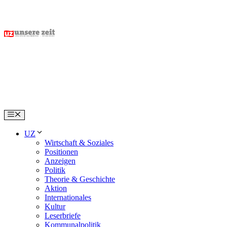
Skip
to
content
Menu
UZ
Wirtschaft & Soziales
Positionen
Anzeigen
Politik
Theorie & Geschichte
Aktion
Internationales
Kultur
Leserbriefe
Kommunalpolitik