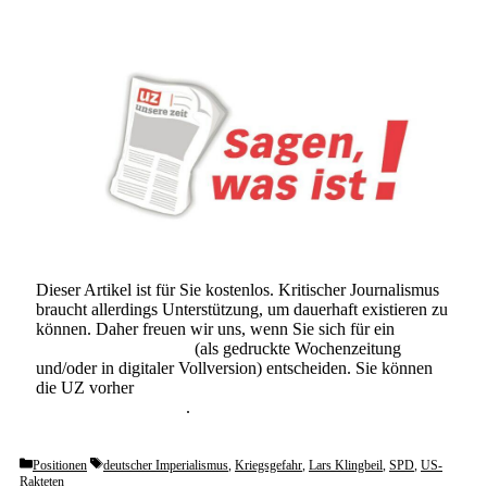
Dieser Artikel ist für Sie kostenlos. Kritischer Journalismus
braucht allerdings Unterstützung, um dauerhaft existieren zu
können. Daher freuen wir uns, wenn Sie sich für ein
Abonnement der UZ
(als gedruckte Wochenzeitung
und/oder in digitaler Vollversion) entscheiden. Sie können
die UZ vorher
6 Wochen lang kostenlos und
unverbindlich testen
.
Categories
Tags
Positionen
deutscher Imperialismus
,
Kriegsgefahr
,
Lars Klingbeil
,
SPD
,
US-
Rakteten