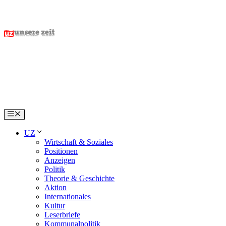
Skip
to
content
Menu
UZ
Wirtschaft & Soziales
Positionen
Anzeigen
Politik
Theorie & Geschichte
Aktion
Internationales
Kultur
Leserbriefe
Kommunalpolitik