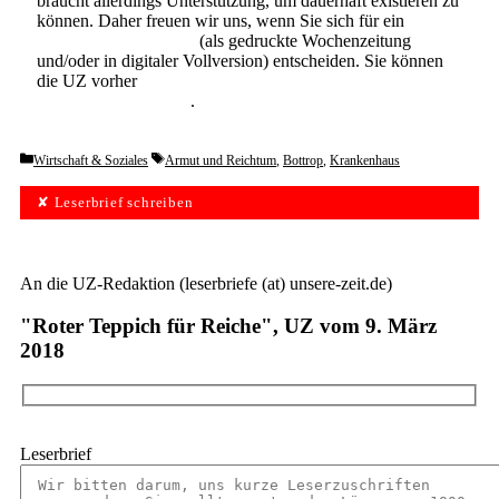
braucht allerdings Unterstützung, um dauerhaft existieren zu
können. Daher freuen wir uns, wenn Sie sich für ein
Abonnement der UZ
(als gedruckte Wochenzeitung
und/oder in digitaler Vollversion) entscheiden. Sie können
die UZ vorher
6 Wochen lang kostenlos und
unverbindlich testen
.
Categories
Tags
Wirtschaft & Soziales
Armut und Reichtum
,
Bottrop
,
Krankenhaus
✘ Leserbrief schreiben
An die UZ-Redaktion (leserbriefe (at) unsere-zeit.de)
"Roter Teppich für Reiche", UZ vom 9. März
2018
Leserbrief