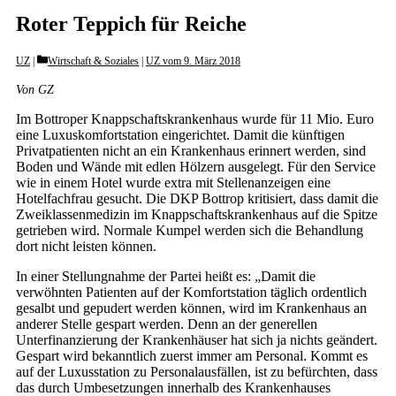
Roter Teppich für Reiche
Categories
UZ
Wirtschaft & Soziales
|
UZ vom 9. März 2018
Von GZ
Im Bottroper Knappschaftskrankenhaus wurde für 11 Mio. Euro
eine Luxuskomfortstation eingerichtet. Damit die künftigen
Privatpatienten nicht an ein Krankenhaus erinnert werden, sind
Boden und Wände mit edlen Hölzern ausgelegt. Für den Service
wie in einem Hotel wurde extra mit Stellenanzeigen eine
Hotelfachfrau gesucht. Die DKP Bottrop kritisiert, dass damit die
Zweiklassenmedizin im Knappschaftskrankenhaus auf die Spitze
getrieben wird. Normale Kumpel werden sich die Behandlung
dort nicht leisten können.
In einer Stellungnahme der Partei heißt es: „Damit die
verwöhnten Patienten auf der Komfortstation täglich ordentlich
gesalbt und gepudert werden können, wird im Krankenhaus an
anderer Stelle gespart werden. Denn an der generellen
Unterfinanzierung der Krankenhäuser hat sich ja nichts geändert.
Gespart wird bekanntlich zuerst immer am Personal. Kommt es
auf der Luxusstation zu Personalausfällen, ist zu befürchten, dass
das durch Umbesetzungen innerhalb des Krankenhauses