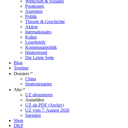
Wirtschaft & Soziales
Positionen
Anzeigen
Politik
Theorie & Geschichte
Aktion
Internationales
Kultur
Leserbriefe
Kommunalpolitik
Hintergrund
Die Letzte Seite
Blog
Termine
Dossiers
China
Strategiepapier
Abo
UZ abonnieren
Anmelden
UZ als PDF (Archiv)
UZ vom 7. August 2026
Spenden
Shop
DKP