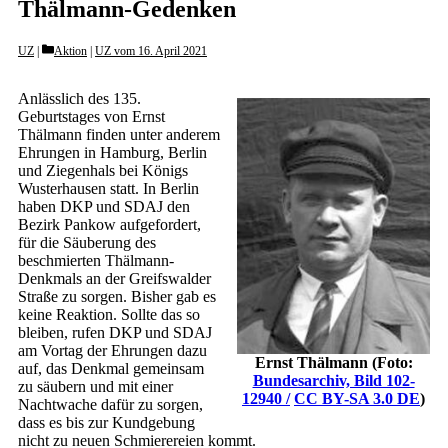
Thälmann-Gedenken
Categories
UZ
Aktion
|
UZ vom 16. April 2021
Anlässlich des 135.
Geburtstages von Ernst
Thälmann finden unter anderem
Ehrungen in Hamburg, Berlin
und Ziegenhals bei Königs
Wusterhausen statt. In Berlin
haben DKP und SDAJ den
Bezirk Pankow aufgefordert,
für die Säuberung des
beschmierten Thälmann-
Denkmals an der Greifswalder
Straße zu sorgen. Bisher gab es
keine Reaktion. Sollte das so
bleiben, rufen DKP und SDAJ
am Vortag der Ehrungen dazu
Ernst Thälmann (Foto:
auf, das Denkmal gemeinsam
Bundesarchiv, Bild 102-
zu säubern und mit einer
12940 /
CC BY-SA 3.0 DE
)
Nachtwache dafür zu sorgen,
dass es bis zur Kundgebung
nicht zu neuen Schmierereien kommt.