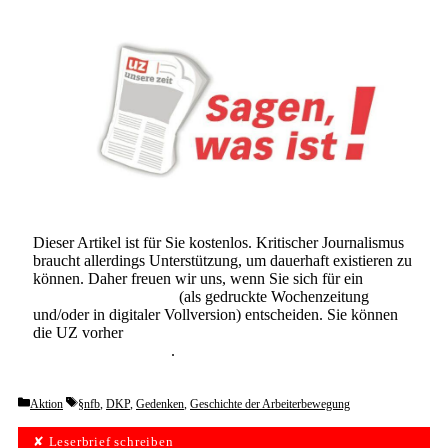
Dieser Artikel ist für Sie kostenlos. Kritischer Journalismus
braucht allerdings Unterstützung, um dauerhaft existieren zu
können. Daher freuen wir uns, wenn Sie sich für ein
Abonnement der UZ
(als gedruckte Wochenzeitung
und/oder in digitaler Vollversion) entscheiden. Sie können
die UZ vorher
6 Wochen lang kostenlos und
unverbindlich testen
.
Categories
Tags
Aktion
§nfb
,
DKP
,
Gedenken
,
Geschichte der Arbeiterbewegung
✘ Leserbrief schreiben