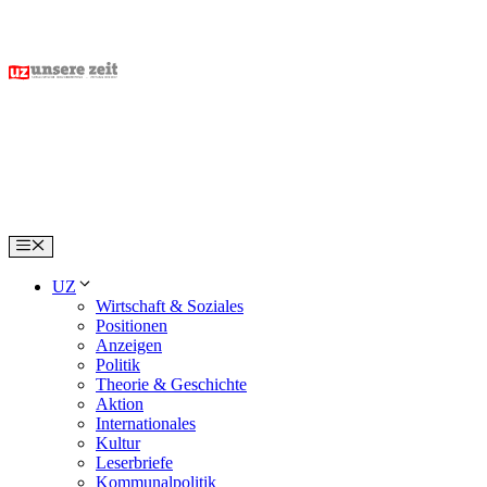
Skip
to
content
Menu
UZ
Wirtschaft & Soziales
Positionen
Anzeigen
Politik
Theorie & Geschichte
Aktion
Internationales
Kultur
Leserbriefe
Kommunalpolitik