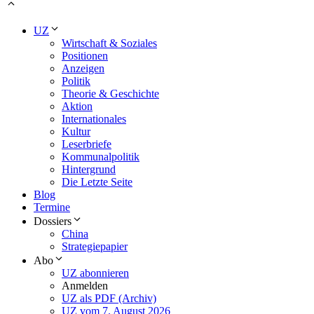
UZ
Wirtschaft & Soziales
Positionen
Anzeigen
Politik
Theorie & Geschichte
Aktion
Internationales
Kultur
Leserbriefe
Kommunalpolitik
Hintergrund
Die Letzte Seite
Blog
Termine
Dossiers
China
Strategiepapier
Abo
UZ abonnieren
Anmelden
UZ als PDF (Archiv)
UZ vom 7. August 2026