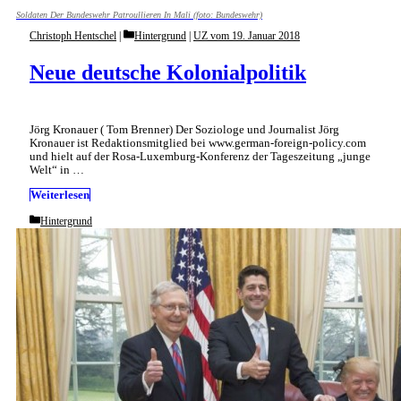
Soldaten Der Bundeswehr Patroullieren In Mali (foto: Bundeswehr)
Categories
Christoph Hentschel
Hintergrund
|
UZ vom 19. Januar 2018
Neue deutsche Kolonialpolitik
Jörg Kronauer ( Tom Brenner) Der Soziologe und Journalist Jörg
Kronauer ist Redaktionsmitglied bei www.german-foreign-policy.com
und hielt auf der Rosa-Luxemburg-Konferenz der Tageszeitung „junge
Welt“ in …
Weiterlesen
Categories
Hintergrund