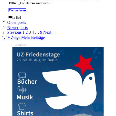
1904: „Die Herero sind nicht …
Weiterlesen
Categories
Im Bild
Older posts
Newer posts
Page
Page
Page
Page
Page
←
Previous
1
2
3
4
…
9
Next
→
+ Zeige Mehr Beiträge