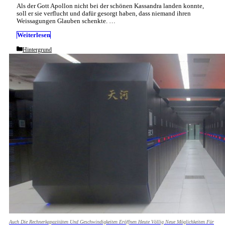
Als der Gott Apollon nicht bei der schönen Kassandra landen konnte,
soll er sie verflucht und dafür gesorgt haben, dass niemand ihren
Weissagungen Glauben schenkte. …
Weiterlesen
Categories
Hintergrund
Auch Die Rechnerkapazitäten Und Geschwindigkeiten Eröffnen Heute Völlig Neue Möglichkeiten Für