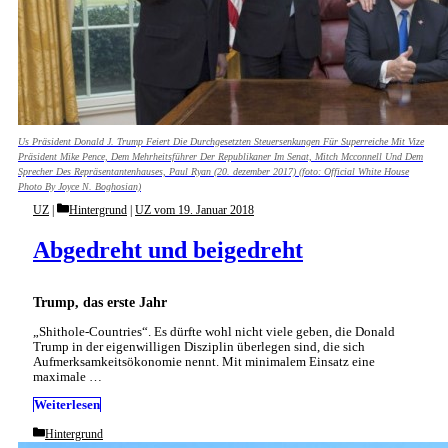
Us Präsident Donald J. Trump Feiert Die Durchgesetzten Steuersenkungen Für Superreiche Mit Vize
Präsident Mike Pence, Dem Mehrheitsführer Der Republikaner Im Senat, Mitch Mcconnell Und Dem
Sprecher Des Repräsentantenhauses, Paul Ryan (20. dezember 2017) (foto: Official White House
Photo By Joyce N. Boghosian)
Categories
UZ
Hintergrund
|
UZ vom 19. Januar 2018
Abgedreht und beigedreht
Trump, das erste Jahr
„Shithole-Countries“. Es dürfte wohl nicht viele geben, die Donald
Trump in der eigenwilligen Disziplin überlegen sind, die sich
Aufmerksamkeitsökonomie nennt. Mit minimalem Einsatz eine
maximale …
Weiterlesen
Categories
Hintergrund