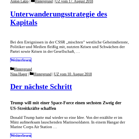
Categories
Anton Latzo
Hintergrund
|
UZ vom 17. August 2018
Unterwanderungsstrategie des
Kapitals
Bei den Ereignissen in der CSSR „mischten“ westliche Geheimdienste,
Politiker und Medien fleißig mit, nutzten Krisen und Schwächen der
Partei sowie Krisen in der Gesellschaft, …
Weiterlesen
Categories
Hintergrund
Categories
Nina Hager
Hintergrund
|
UZ vom 10. August 2018
Der nächste Schritt
Trump will mit einer Space-Force einen sechsten Zweig der
US-Streitkräfte schaffen
Donald Trump hatte mal wieder so eine Idee. Von der erzählte er im
März aufmerksam lauschenden Marinesoldaten. In einem Hangar der
Marine Corps Air Station …
Weiterlesen