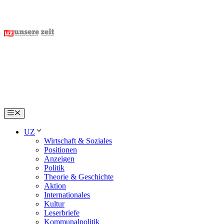
Skip
to
content
Menu
UZ
Wirtschaft & Soziales
Positionen
Anzeigen
Politik
Theorie & Geschichte
Aktion
Internationales
Kultur
Leserbriefe
Kommunalpolitik