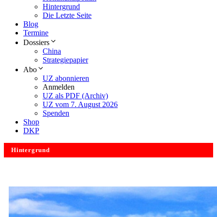
Hintergrund
Die Letzte Seite
Blog
Termine
Dossiers
China
Strategiepapier
Abo
UZ abonnieren
Anmelden
UZ als PDF (Archiv)
UZ vom 7. August 2026
Spenden
Shop
DKP
Hintergrund