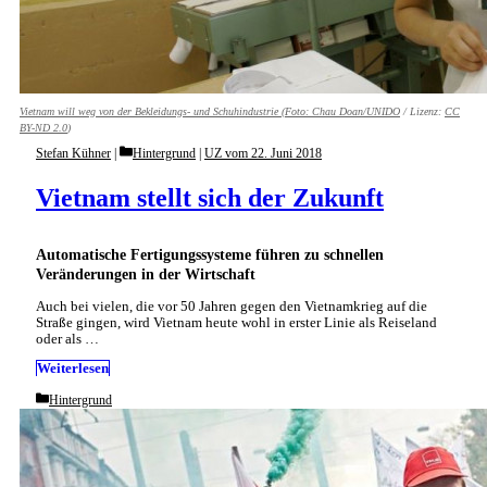
Vietnam will weg von der Bekleidungs- und Schuhindustrie (Foto:
Chau Doan/UNIDO
/ Lizenz:
CC
BY-ND 2.0
)
Categories
Stefan Kühner
Hintergrund
|
UZ vom 22. Juni 2018
Vietnam stellt sich der Zukunft
Automatische Fertigungssysteme führen zu schnellen
Veränderungen in der Wirtschaft
Auch bei vielen, die vor 50 Jahren gegen den Vietnamkrieg auf die
Straße gingen, wird Vietnam heute wohl in erster Linie als Reiseland
oder als …
Weiterlesen
Categories
Hintergrund