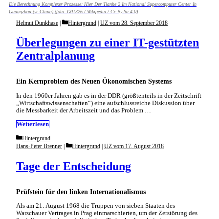
Die Berechnung Komplexer Prozesse: Hier Der Tianhe 2 Im National Supercomputer Center In
Guangzhou (vr China) (foto: O01326 / Wikipedia / Cc By Sa 4.0)
Categories
Helmut Dunkhase
Hintergrund
|
UZ vom 28. September 2018
Überlegungen zu einer IT-gestützten
Zentralplanung
Ein Kernproblem des Neuen Ökonomischen Systems
In den 1960er Jahren gab es in der DDR (größtenteils in der Zeitschrift
„Wirtschaftswissenschaften“) eine aufschlussreiche Diskussion über
die Messbarkeit der Arbeitszeit und das Problem …
Weiterlesen
Categories
Hintergrund
Categories
Hans-Peter Brenner
Hintergrund
|
UZ vom 17. August 2018
Tage der Entscheidung
Prüfstein für den linken Internationalismus
Als am 21. August 1968 die Truppen von sieben Staaten des
Warschauer Vertrages in Prag einmarschierten, um der Zerstörung des