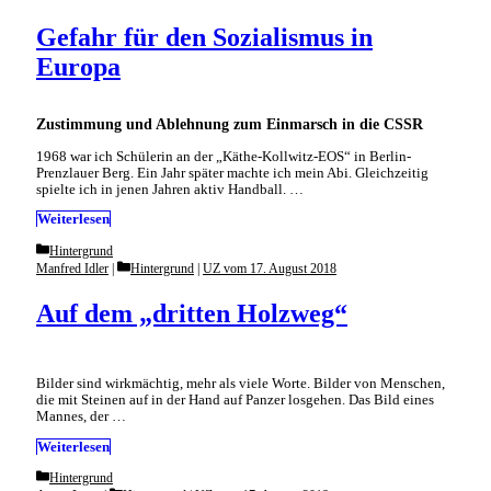
Gefahr für den Sozialismus in
Europa
Zustimmung und Ablehnung zum Einmarsch in die CSSR
1968 war ich Schülerin an der „Käthe-Kollwitz-EOS“ in Berlin-
Prenzlauer Berg. Ein Jahr später machte ich mein Abi. Gleichzeitig
spielte ich in jenen Jahren aktiv Handball. …
Weiterlesen
Categories
Hintergrund
Categories
Manfred Idler
Hintergrund
|
UZ vom 17. August 2018
Auf dem „dritten Holzweg“
Bilder sind wirkmächtig, mehr als viele Worte. Bilder von Menschen,
die mit Steinen auf in der Hand auf Panzer losgehen. Das Bild eines
Mannes, der …
Weiterlesen
Categories
Hintergrund