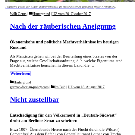
Präsident Putin Vor Einem Industriemodell Im Westrussischen Belgorod (foto: Kremlin.ru)
Categories
Willi Gerns
Hintergrund
|
UZ vom 20. Oktober 2017
Nach der räuberischen Aneignung
Ökonomische und politische Machtverhältnisse im heutigen
Russland
Als Marxisten gehen wir bei der Beurteilung eines Staates von der
Frage aus, welche Gesellschaftsordnung, d. h. welche Eigentums- und
Machtverhältnisse herrschen in diesem Land, die …
Weiterlesen
Categories
Hintergrund
Categories
german-foreign-policy.com
Im Bild
|
UZ vom 18. August 2017
Nicht zustellbar
Entschädigung für den Völkermord in „Deutsch-Südwest“
droht am Berliner Senat zu scheitern
Etwa 1907: Überlebende Herero nach der Flucht durch die Wüste. (
Gemeinfrei) Aus dem Befehl von Generalleutnant Lothar von Trotha