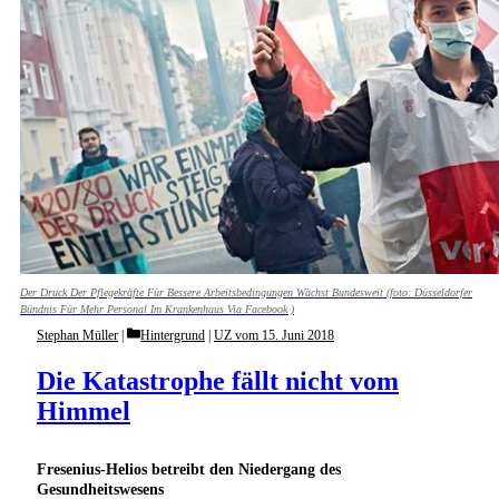
Der Druck Der Pflegekräfte Für Bessere Arbeitsbedingungen Wächst Bundesweit (foto: Düsseldorfer
Bündnis Für Mehr Personal Im Krankenhaus Via Facebook )
Categories
Stephan Müller
Hintergrund
|
UZ vom 15. Juni 2018
Die Katastrophe fällt nicht vom
Himmel
Fresenius-Helios betreibt den Niedergang des
Gesundheitswesens