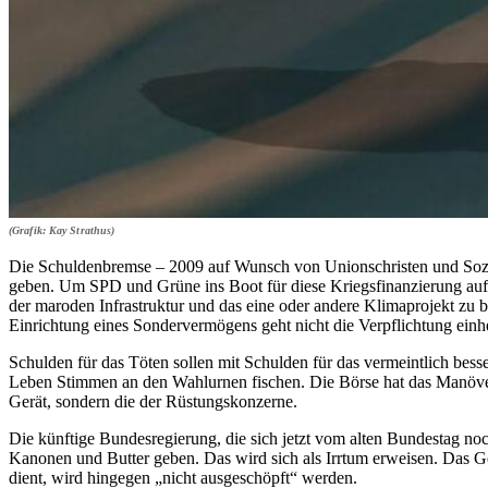
(Grafik: Kay Strathus)
Die Schuldenbremse – 2009 auf Wunsch von Unionschristen und Sozia
geben. Um SPD und Grüne ins Boot für diese Kriegsfinanzierung auf 
der maroden Infrastruktur und das eine oder andere Klimaprojekt zu b
Einrichtung eines Sondervermögens geht nicht die Verpflichtung einh
Schulden für das Töten sollen mit Schulden für das vermeintlich bess
Leben Stimmen an den Wahlurnen fischen. Die Börse hat das Manöver z
Gerät, sondern die der Rüstungskonzerne.
Die künftige Bundesregierung, die sich jetzt vom alten Bundestag noc
Kanonen und Butter geben. Das wird sich als Irrtum erweisen. Das Gel
dient, wird hingegen „nicht ausgeschöpft“ werden.