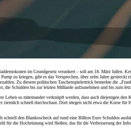
ldemokraten im Grundgesetz verankert – soll am 18. März fallen. Ke
Pump zu kriegen, gibt es das Versprechen, über zehn Jahre gestreckt 
ezahlen. Zu diesem politischen Taschenspielertrick bemerkte die „Frank
er, die Schulden bis zur letzten Milliarde aufzunehmen und bis zum let
ere Leben so miteinander verknüpft werden, dass auch diejenigen den K
iemlich schnell durchschaut. Dort stiegen nicht etwa die Kurse für H
h schnell den Blankoscheck auf rund eine Billion Euro Schulden aushänd
d für die Hochrüstung wird fließen, das für die Verbesserung der Infra