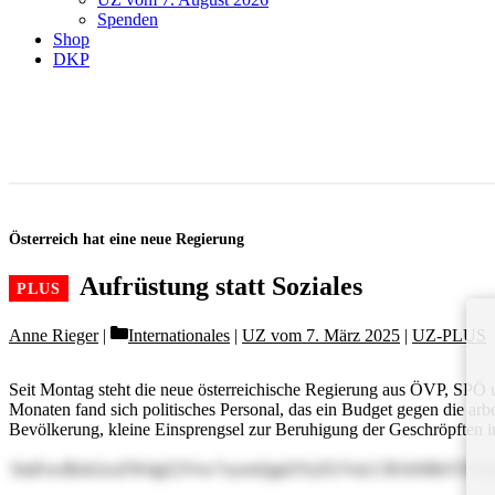
Spenden
Shop
DKP
Österreich hat eine neue Regierung
Aufrüstung statt Soziales
Categories
Anne Rieger
Internationales
|
UZ vom 7. März 2025
|
UZ-PLUS
Seit Montag steht die neue österreichische Regierung aus ÖVP, SPÖ u
Monaten fand sich politisches Personal, das ein Budget gegen die a
Bevölkerung, kleine Einsprengsel zur Beruhigung der Geschröpften in
SmFociBzb2xsZW4gZ2Vrw7xyenQgd2VyZGVuLCB1bSBkYXMg