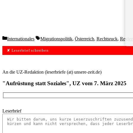
Categories
Tags
Internationales
Migrationspolitik
,
Österreich
,
Rechtsruck
,
Regier
✘ Leserbrief schreiben
An die UZ-Redaktion (leserbriefe (at) unsere-zeit.de)
"Aufrüstung statt Soziales", UZ vom 7. März 2025
Leserbrief