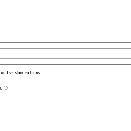
n und verstanden habe.
e
.