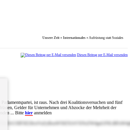
Unsere Zeit
»
Internationales
»
Aufrüstung statt Soziales
Diesen Beitrag per E-Mail versenden
arlaments­partei, ist raus. Nach drei Koalitionsversuchen und fünf
ufrüsten, Gelder für Unternehmen und Abzocke der Mehrheit der
nden ... Bitte
hier
anmelden
LDvG5lIFJlZ2llcnVuZyBoaW50ZXJsYXNzZW4gaGF0LiBFaW4