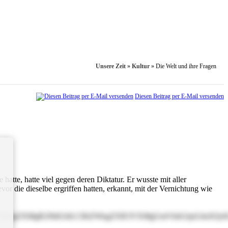
Unsere Zeit
»
Kultur
»
Die Welt und ihre Fragen
Diesen Beitrag per E-Mail versenden
hatte, hatte viel gegen deren Diktatur. Er wusste mit aller
vor die dieselbe ergriffen hatten, erkannt, mit der Vernichtung wie
5uZW4gZXMgR29ldGhlLCBiZWkgZXR3YXMgUmVkbGljaGtlaXQ