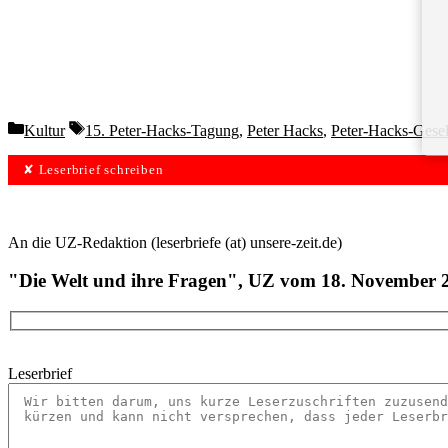
Categories
Tags
Kultur
15. Peter-Hacks-Tagung
,
Peter Hacks
,
Peter-Hacks-Gesel
✘ Leserbrief schreiben
An die UZ-Redaktion (leserbriefe (at) unsere-zeit.de)
"Die Welt und ihre Fragen", UZ vom 18. November 
Leserbrief