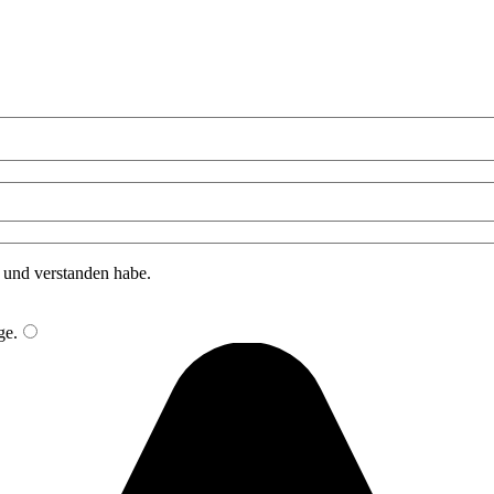
n und verstanden habe.
ge
.