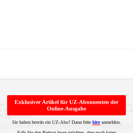
Exklusiver Artikel für UZ-Abonnenten der
r bürgerlichen Klasse. Goethe, der nichts gegen die bürgerliche Klasse 
Online-Ausgabe
die Alleinherrschaft der Fabrikanten hindurch. Aber er hatte, längst be
tte
hier
anmelden
Sie haben bereits ein UZ-Abo? Dann bitte
hier
anmelden.
aGUgZGVuIEthcGl0YWxpc211cyB2ZXJhYnNjaGV1ZW4sIGvDtm
Falls Sie den Beitrag lesen möchten, aber noch keine