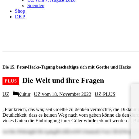
Spenden
Shop
DKP
Die 15. Peter-Hacks-Tagung beschäftigte sich mit Goethe und Hacks
Die Welt und ihre Fragen
Categories
UZ
Kultur
|
UZ vom 18. November 2022
|
UZ-PLUS
„Frankreich, das war, seit Goethe zu denken vermochte, die Diktatur de
Deutlichkeit, dass es keinen Weg nach vorn geben könne als den durch 
vieles Guten die Einbringung ihrer Güter würde erkauft werden ... Bi
bcO8c3Nlbi4gKOKApikgRGllIEtvbW11bmlzdGVuLCB3ZWxj