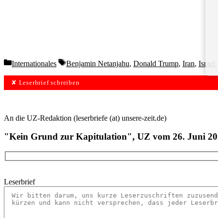
Categories
Tags
Internationales
Benjamin Netanjahu
,
Donald Trump
,
Iran
,
Israel
✘ Leserbrief schreiben
An die UZ-Redaktion (leserbriefe (at) unsere-zeit.de)
"Kein Grund zur Kapitulation", UZ vom 26. Juni 2
Leserbrief