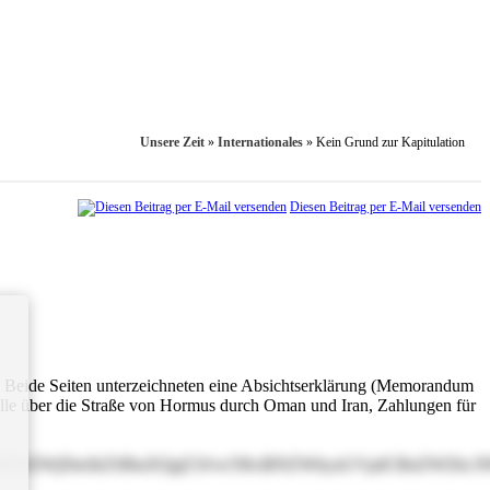
Unsere Zeit
»
Internationales
»
Kein Grund zur Kapitulation
Diesen Beitrag per E-Mail versenden
 Beide Seiten unterzeichneten eine Absichtserklärung (Memorandum
rolle über die Straße von Hormus durch Oman und Iran, Zahlungen für
JnaWViZWjDtnJkZSBtaXQgZ3Jvw59lciBNZWhyaGVpdCBnZWZ