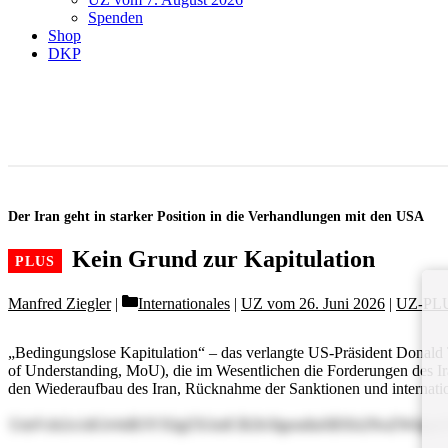
Spenden
Shop
DKP
Der Iran geht in starker Position in die Verhandlungen mit den USA
Kein Grund zur Kapitulation
Categories
Manfred Ziegler
Internationales
|
UZ vom 26. Juni 2026
|
UZ-PL
„Bedingungslose Kapitulation“ – das verlangte US-Präsident Donal
of Understanding, MoU), die im Wesentlichen die Forderungen des Ira
den Wiederaufbau des Iran, Rücknahme der Sanktionen und internation
UmVzb2x1dGlvbiB3YXIgZXJzdCB2b3IgendlaSBXb2NoZW4g