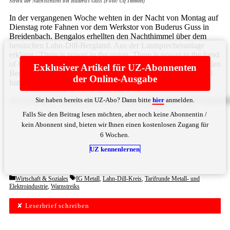
Streik der Nachtschicht bei Buderus Guss (Foto: Ulf Immelt)
In der vergangenen Woche wehten in der Nacht von Montag auf
Dienstag rote Fahnen vor dem Werkstor von Buderus Guss in
Breidenbach. Bengalos erhellten den Nachthimmel über dem
hessischen Lahn-Dill-Bergland. Aus der Lautsprecheranlage
erklang „There is power in the union. There is power in the hand
of the workers“, eine Hymne von Billy Bragg auf die streikenden
Exklusiver Artikel für UZ-Abonnenten
Bergarbeiter in den 1980er Jahren in Britannien. Die IG Metall
der Online-Ausgabe
hatte die Nachtschicht ... Bitte
hier
anmelden
Sie haben bereits ein UZ-Abo? Dann bitte
hier
anmelden.
ZGVyIEVpc2VuZ2llw59lcmVpIGltIFJhaG1lbiBkZXIgYWt
Falls Sie den Beitrag lesen möchten, aber noch keine Abonnentin /
kein Abonnent sind, bieten wir Ihnen einen kostenlosen Zugang für
6 Wochen.
UZ kennenlernen
Categories
Tags
Wirtschaft & Soziales
IG Metall
,
Lahn-Dill-Kreis
,
Tarifrunde Metall- und
Elektroindustrie
,
Warnstreiks
✘ Leserbrief schreiben