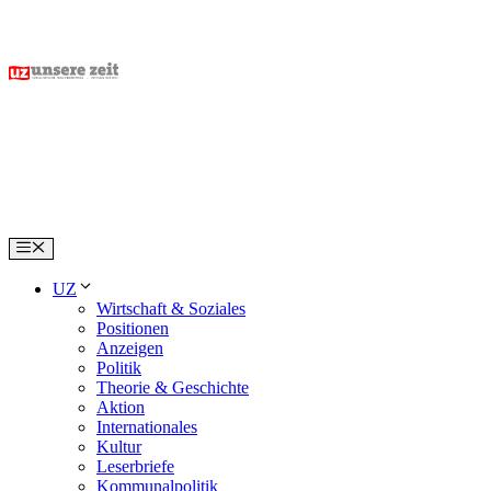
Skip
to
content
Menu
UZ
Wirtschaft & Soziales
Positionen
Anzeigen
Politik
Theorie & Geschichte
Aktion
Internationales
Kultur
Leserbriefe
Kommunalpolitik