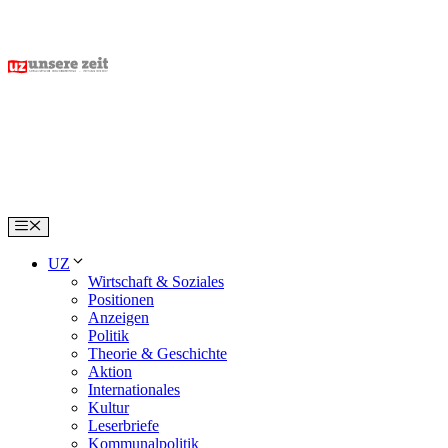
Skip
to
content
Menu
UZ
Wirtschaft & Soziales
Positionen
Anzeigen
Politik
Theorie & Geschichte
Aktion
Internationales
Kultur
Leserbriefe
Kommunalpolitik