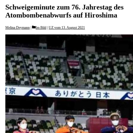
Schweigeminute zum 76. Jahrestag des
Atombombenabwurfs auf Hiroshima
Categories
Melina Deymann
Im Bild
|
UZ vom 13. August 2021