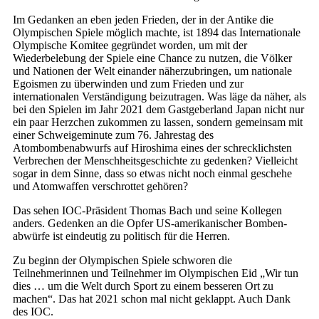
Im Gedanken an eben jeden Frieden, der in der Antike die
Olympischen Spiele möglich machte, ist 1894 das Internationale
Olympische Komitee gegründet worden, um mit der
Wiederbelebung der Spiele eine Chance zu nutzen, die Völker
und Nationen der Welt einander näherzubringen, um nationale
Egoismen zu überwinden und zum Frieden und zur
internationalen Verständigung beizutragen. Was läge da näher, als
bei den Spielen im Jahr 2021 dem Gastgeberland Japan nicht nur
ein paar Herzchen zukommen zu lassen, sondern gemeinsam mit
einer Schweigeminute zum 76. Jahrestag des
Atombombenabwurfs auf Hiroshima eines der schrecklichsten
Verbrechen der Menschheitsgeschichte zu gedenken? Vielleicht
sogar in dem Sinne, dass so etwas nicht noch einmal geschehe
und Atomwaffen verschrottet gehören?
Das sehen IOC-Präsident Thomas Bach und seine Kollegen
anders. Gedenken an die Opfer US-amerikanischer Bomben­
abwürfe ist eindeutig zu politisch für die Herren.
Zu beginn der Olympischen Spiele schworen die
Teilnehmerinnen und Teilnehmer im Olympischen Eid „Wir tun
dies … um die Welt durch Sport zu einem besseren Ort zu
machen“. Das hat 2021 schon mal nicht geklappt. Auch Dank
des IOC.