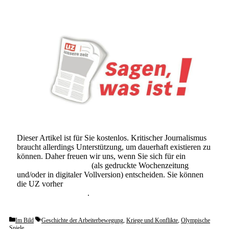
Dieser Artikel ist für Sie kostenlos. Kritischer Journalismus
braucht allerdings Unterstützung, um dauerhaft existieren zu
können. Daher freuen wir uns, wenn Sie sich für ein
Abonnement der UZ
(als gedruckte Wochenzeitung
und/oder in digitaler Vollversion) entscheiden. Sie können
die UZ vorher
6 Wochen lang kostenlos und
unverbindlich testen
.
Categories
Tags
Im Bild
Geschichte der Arbeiterbewegung
,
Kriege und Konflikte
,
Olympische
Spiele