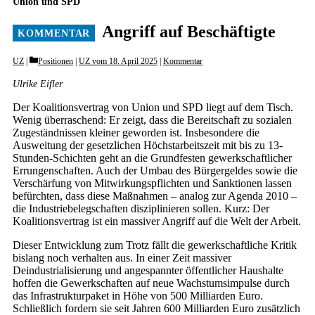
Union und SPD
Angriff auf Beschäftigte
Categories
UZ
Positionen
|
UZ vom 18. April 2025
|
Kommentar
Ulrike Eifler
Der Koalitionsvertrag von Union und SPD liegt auf dem Tisch.
Wenig überraschend: Er zeigt, dass die Bereitschaft zu sozialen
Zugeständnissen kleiner geworden ist. Insbesondere die
Ausweitung der gesetzlichen Höchstarbeitszeit mit bis zu 13-
Stunden-Schichten geht an die Grundfesten gewerkschaftlicher
Errungenschaften. Auch der Umbau des Bürgergeldes sowie die
Verschärfung von Mitwirkungspflichten und Sanktionen lassen
befürchten, dass diese Maßnahmen – analog zur Agenda 2010 –
die Industriebelegschaften disziplinieren sollen. Kurz: Der
Koalitionsvertrag ist ein massiver Angriff auf die Welt der Arbeit.
Dieser Entwicklung zum Trotz fällt die gewerkschaftliche Kritik
bislang noch verhalten aus. In einer Zeit massiver
Deindustrialisierung und angespannter öffentlicher Haushalte
hoffen die Gewerkschaften auf neue Wachstumsimpulse durch
das Infrastrukturpaket in Höhe von 500 Milliarden Euro.
Schließlich fordern sie seit Jahren 600 Milliarden Euro zusätzlich