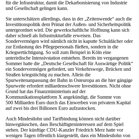
für die Infrastruktur, damit die Dekarbonisierung von Industrie
und Gesellschaft gelingen kann.
Sie unterschätzen allerdings, dass in der „Zeitenwende“ auch die
Investitionspolitik dem Primat der Außen- und Sicherheitspolitik
untergeordnet wird. Die gewerkschaftliche Hoffnung kann sich
daher schnell als Infrastrukturfalle erweisen. Das
Sondervermögen wird nämlich nicht in kaputte Schuldächer oder
zur Entlastung des Pflegepersonals fließen, sondern in die
Kriegsertüchtigung. So soll zum Beispiel in Köln eine
unterirdische Intensivstation entstehen. Bereits im vergangenen
Sommer hatte die „Deutsche Gesellschaft für Auswärtige Politik“
ein Sondervermögen gefordert, um Verkehrswege, Brücken und
Straßen kriegstüchtig zu machen. Allein die
Spurweitenanpassung der Bahn in Osteuropa an die hier gängige
Spurweite erfordert milliardenschwere Investitionen. Nicht ohne
Grund hat das Finanzministerium auf der
Kommunikationsplattform X angekündigt, die Summe von
500 Milliarden Euro durch das Einwerben von privatem Kapital
auf zwei bis drei Billionen Euro aufzustocken.
Auch Mindestlohn und Tarifbindung können nicht darüber
hinwegtäuschen, dass Beschäftigteninteressen auf dem Spiel
stehen. Der künftige CDU-Kanzler Friedrich Merz hatte vor
wenigen Tagen öffentlich klargestellt, dass ein Mindestlohn von