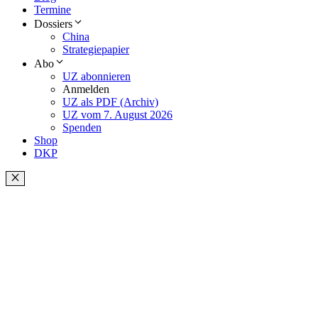
Termine
Dossiers
China
Strategiepapier
Abo
UZ abonnieren
Anmelden
UZ als PDF (Archiv)
UZ vom 7. August 2026
Spenden
Shop
DKP
Schließen