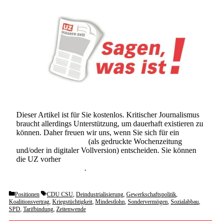
Dieser Artikel ist für Sie kostenlos. Kritischer Journalismus
braucht allerdings Unterstützung, um dauerhaft existieren zu
können. Daher freuen wir uns, wenn Sie sich für ein
Abonnement der UZ
(als gedruckte Wochenzeitung
und/oder in digitaler Vollversion) entscheiden. Sie können
die UZ vorher
6 Wochen lang kostenlos und
unverbindlich testen
.
Categories
Tags
Positionen
CDU CSU
,
Deindustrialisierung
,
Gewerkschaftspolitik
,
Koalitionsvertrag
,
Kriegstüchtigkeit
,
Mindestlohn
,
Sondervermögen
,
Sozialabbau
,
SPD
,
Tarifbindung
,
Zeitenwende