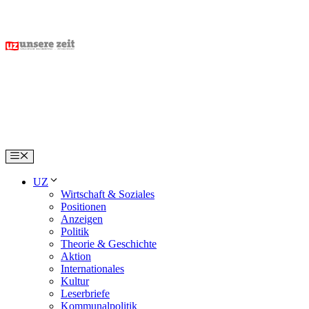
Skip
to
content
Menu
UZ
Wirtschaft & Soziales
Positionen
Anzeigen
Politik
Theorie & Geschichte
Aktion
Internationales
Kultur
Leserbriefe
Kommunalpolitik