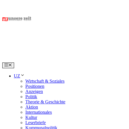
Skip
to
content
Menu
UZ
Wirtschaft & Soziales
Positionen
Anzeigen
Politik
Theorie & Geschichte
Aktion
Internationales
Kultur
Leserbriefe
Kommunalpolitik