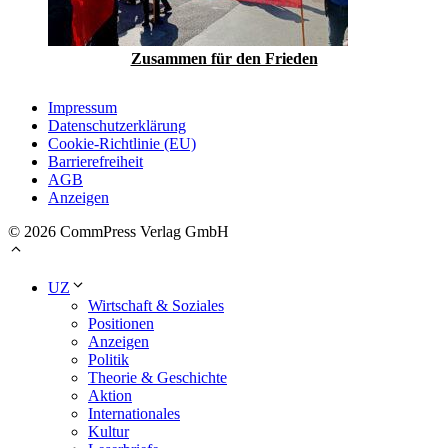
Zusammen für den Frieden
Impressum
Datenschutzerklärung
Cookie-Richtlinie (EU)
Barrierefreiheit
AGB
Anzeigen
© 2026 CommPress Verlag GmbH
UZ
Wirtschaft & Soziales
Positionen
Anzeigen
Politik
Theorie & Geschichte
Aktion
Internationales
Kultur