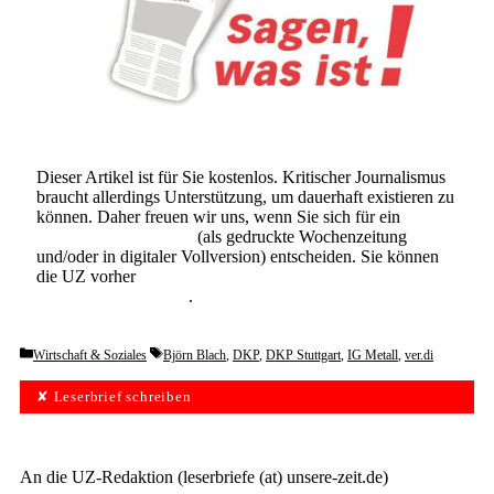
Dieser Artikel ist für Sie kostenlos. Kritischer Journalismus
braucht allerdings Unterstützung, um dauerhaft existieren zu
können. Daher freuen wir uns, wenn Sie sich für ein
Abonnement der UZ
(als gedruckte Wochenzeitung
und/oder in digitaler Vollversion) entscheiden. Sie können
die UZ vorher
6 Wochen lang kostenlos und
unverbindlich testen
.
Categories
Tags
Wirtschaft & Soziales
Björn Blach
,
DKP
,
DKP Stuttgart
,
IG Metall
,
ver.di
✘ Leserbrief schreiben
An die UZ-Redaktion (leserbriefe (at) unsere-zeit.de)