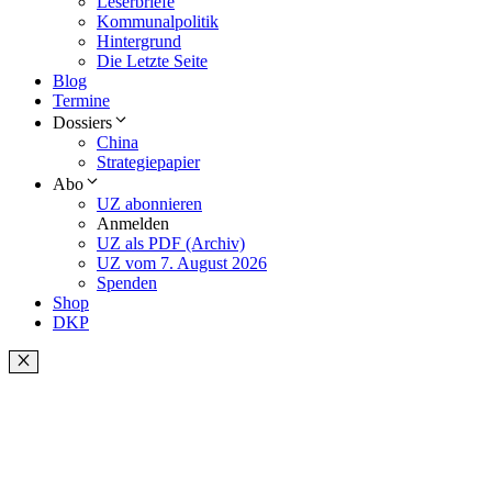
Leserbriefe
Kommunalpolitik
Hintergrund
Die Letzte Seite
Blog
Termine
Dossiers
China
Strategiepapier
Abo
UZ abonnieren
Anmelden
UZ als PDF (Archiv)
UZ vom 7. August 2026
Spenden
Shop
DKP
Schließen