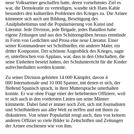
neue Volksarmee geschaffen hatte, deren vornehmstes Ziel es
war, die Demokratie zu verteidigen, wandte sich Hans Kahle
besonders den kulturellen Problemen des Krieges zu. Die Armee
kümmere sich auch um Bildung, Beseitigung des
Analphabetismus und die Popularisierung von Kunst und
Literatur. Jede Division, jede Brigade, jedes Bataillon habe
eigene Zeitungen und aus den Schützengräben heraus entstünde
in Form von Gedichten und Prosa eine neue Literatur. Einer
seiner Kommandeure sei Schriftsteller, ein anderer Maler, ein
dritter Komponist. Der schönste Augenblick des Krieges, sagte
er, unterbrochen von Applaus, war, dass in den Ortschaften, die
seine Einheiten besetzt hatten, der Schulunterricht für die Kinder
aufrechterhalten werden konnte.
Zu seiner Division gehörten 14 000 Kämpfer, davon 4
000 Internationale und 10 000 Spanier, mit denen er sich, der
fließend Spanisch sprach, in ihrer Muttersprache unterhalten
konnte. Er war ohne Frage einer der beliebtesten Offiziere, weil
er sich auch in den vordersten Linien um seine Männer
kümmerte. Dabei fand er immer noch Zeit, sich mit Journalisten
und Schriftstellern aus aller Welt zu treffen und mit ihnen zu
diskutieren. Von seiner Popularität zeugt auch, dass von keinem
anderen Offizier so viele Bilder in Zeitschriften und Zeitungen
der Armee erschienen wie von ihm.