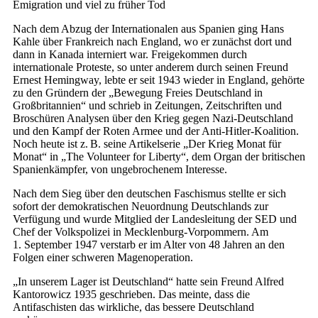
Emigration und viel zu früher Tod
Nach dem Abzug der Internationalen aus Spanien ging Hans
Kahle über Frankreich nach England, wo er zunächst dort und
dann in Kanada interniert war. Freigekommen durch
internationale Proteste, so unter anderem durch seinen Freund
Ernest Hemingway, lebte er seit 1943 wieder in England, gehörte
zu den Gründern der „Bewegung Freies Deutschland in
Großbritannien“ und schrieb in Zeitungen, Zeitschriften und
Broschüren Analysen über den Krieg gegen Nazi-Deutschland
und den Kampf der Roten Armee und der Anti-Hitler-Koalition.
Noch heute ist z. B. seine Artikelserie „Der Krieg Monat für
Monat“ in „The Volunteer for Liberty“, dem Organ der britischen
Spanienkämpfer, von ungebrochenem Interesse.
Nach dem Sieg über den deutschen Faschismus stellte er sich
sofort der demokratischen Neuordnung Deutschlands zur
Verfügung und wurde Mitglied der Landesleitung der SED und
Chef der Volkspolizei in Mecklenburg-Vorpommern. Am
1. September 1947 verstarb er im Alter von 48 Jahren an den
Folgen einer schweren Magenoperation.
„In unserem Lager ist Deutschland“ hatte sein Freund Alfred
Kantorowicz 1935 geschrieben. Das meinte, dass die
Antifaschisten das wirkliche, das bessere Deutschland