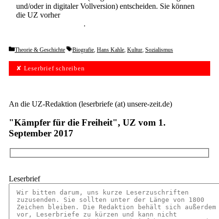
und/oder in digitaler Vollversion) entscheiden. Sie können
die UZ vorher
6 Wochen lang kostenlos und
unverbindlich testen
.
Categories
Tags
Theorie & Geschichte
Biografie
,
Hans Kahle
,
Kultur
,
Sozialismus
✘ Leserbrief schreiben
An die UZ-Redaktion (leserbriefe (at) unsere-zeit.de)
"Kämpfer für die Freiheit", UZ vom 1.
September 2017
Leserbrief