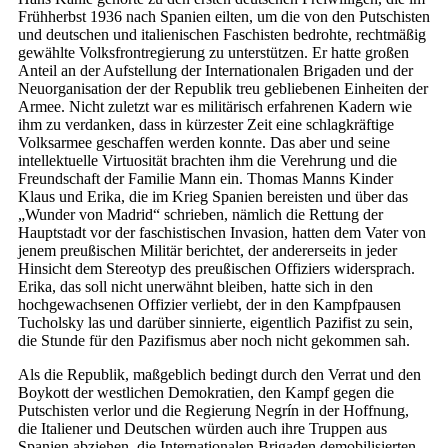
Frühherbst 1936 nach Spanien eilten, um die von den Putschisten
und deutschen und italienischen Faschisten bedrohte, rechtmäßig
gewählte Volksfrontregierung zu unterstützen. Er hatte großen
Anteil an der Aufstellung der Internationalen Brigaden und der
Neuorganisation der der Republik treu gebliebenen Einheiten der
Armee. Nicht zuletzt war es militärisch erfahrenen Kadern wie
ihm zu verdanken, dass in kürzester Zeit eine schlagkräftige
Volksarmee geschaffen werden konnte. Das aber und seine
intellektuelle Virtuosität brachten ihm die Verehrung und die
Freundschaft der Familie Mann ein. Thomas Manns Kinder
Klaus und Erika, die im Krieg Spanien bereisten und über das
„Wunder von Madrid“ schrieben, nämlich die Rettung der
Hauptstadt vor der faschistischen Invasion, hatten dem Vater von
jenem preußischen Militär berichtet, der andererseits in jeder
Hinsicht dem Stereotyp des preußischen Offiziers widersprach.
Erika, das soll nicht unerwähnt bleiben, hatte sich in den
hochgewachsenen Offizier verliebt, der in den Kampfpausen
Tucholsky las und darüber sinnierte, eigentlich Pazifist zu sein,
die Stunde für den Pazifismus aber noch nicht gekommen sah.
Als die Republik, maßgeblich bedingt durch den Verrat und den
Boykott der westlichen Demokratien, den Kampf gegen die
Putschisten verlor und die Regierung Negrín in der Hoffnung,
die Italiener und Deutschen würden auch ihre Truppen aus
Spanien abziehen, die Internationalen Brigaden demobilisierten,