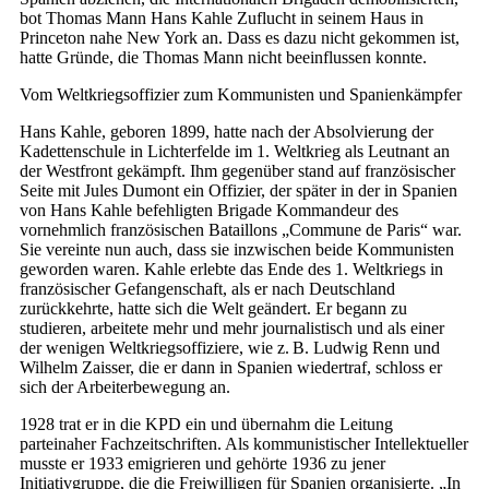
bot Thomas Mann Hans Kahle Zuflucht in seinem Haus in
Princeton nahe New York an. Dass es dazu nicht gekommen ist,
hatte Gründe, die Thomas Mann nicht beeinflussen konnte.
Vom Weltkriegsoffizier zum Kommunisten und Spanienkämpfer
Hans Kahle, geboren 1899, hatte nach der Absolvierung der
Kadettenschule in Lichterfelde im 1. Weltkrieg als Leutnant an
der Westfront gekämpft. Ihm gegenüber stand auf französischer
Seite mit Jules Dumont ein Offizier, der später in der in Spanien
von Hans Kahle befehligten Brigade Kommandeur des
vornehmlich französischen Bataillons „Commune de Paris“ war.
Sie vereinte nun auch, dass sie inzwischen beide Kommunisten
geworden waren. Kahle erlebte das Ende des 1. Weltkriegs in
französischer Gefangenschaft, als er nach Deutschland
zurückkehrte, hatte sich die Welt geändert. Er begann zu
studieren, arbeitete mehr und mehr journalistisch und als einer
der wenigen Weltkriegsoffiziere, wie z. B. Ludwig Renn und
Wilhelm Zaisser, die er dann in Spanien wiedertraf, schloss er
sich der Arbeiterbewegung an.
1928 trat er in die KPD ein und übernahm die Leitung
parteinaher Fachzeitschriften. Als kommunistischer Intellektueller
musste er 1933 emigrieren und gehörte 1936 zu jener
Initiativgruppe, die die Freiwilligen für Spanien organisierte. „In