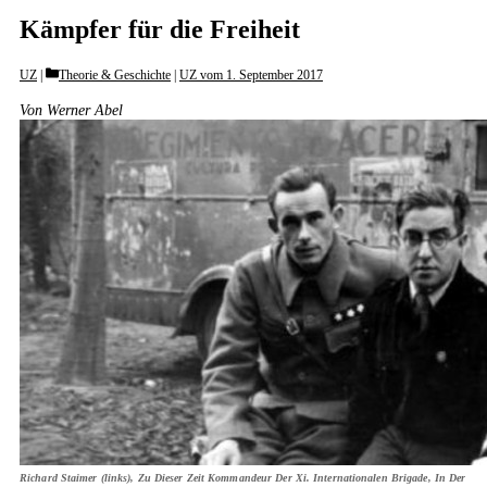
Kämpfer für die Freiheit
Categories
UZ
Theorie & Geschichte
|
UZ vom 1. September 2017
Von Werner Abel
Richard Staimer (links), Zu Dieser Zeit Kommandeur Der Xi. Internationalen Brigade, In Der