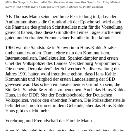
Mitte Der Sowjetische Journalist Und Berichterstatter über Den Spanischen Krieg Michail
Kolzow Und Rechts Hans Kahle (1936/37) (foto: Unbekannt/ Public Domain)
Als Thomas Mann seine berühmte Feststellung traf, dass der
Antikommunismus die Grundtorheit der Epoche sei, wird auch
die Phantasie des großen Schriftstellers nicht für die Vorstellung
gereicht haben, dass diese Grundtorheit eines Tages auch einen
guten und vertrauten Freund seiner Familie treffen könnte.
1966 war die Sandstraße in Schwerin in Hans-Kahle-Straße
umbenannt worden. Damit ehrte man den Kommunisten,
Internationalisten, Intellektuellen, Spanienkämpfer und ersten
Chef der Volkspolizei des Landes Mecklenburg-Vorpommern.
Die neuen „Demokraten“ der Schweriner Stadtverwaltung des
Jahres 1991 hatten wohl irgendwie gehört, dass Hans Kahle
Kommunist und Mitglied der ersten Landesleitung der SED
gewesen war. Das schien ein ausreichender Grund zu sein, die
Straße in Sandstraße zurück zu benennen. Auch das Hans-Kahle-
Haus, in der DDR Sitz der Bezirksbehörde der Deutschen
Volkspolizei, verlor den ehrenden Namen. Die Polizeidienststelle
befindet sich noch immer in dem Gebäude, aber das Hans-Kahle-
Haus gibt es nicht mehr.
Verehrung und Freundschaft der Familie Mann
Hans Kahle gehörte zu den ersten deutschen Freiwilligen, die im