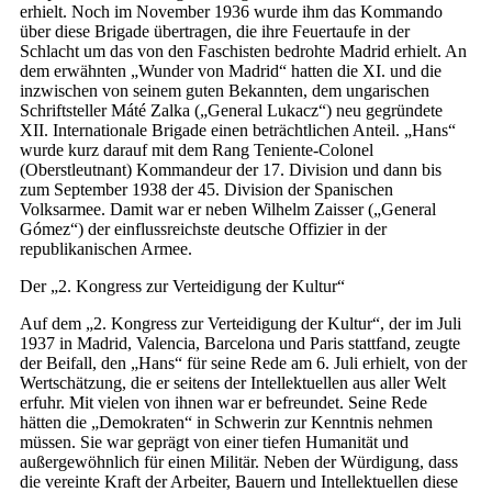
erhielt. Noch im November 1936 wurde ihm das Kommando
über diese Brigade übertragen, die ihre Feuertaufe in der
Schlacht um das von den Faschisten bedrohte Madrid erhielt. An
dem erwähnten „Wunder von Madrid“ hatten die XI. und die
inzwischen von seinem guten Bekannten, dem ungarischen
Schriftsteller Máté Zalka („General Lukacz“) neu gegründete
XII. Internationale Brigade einen beträchtlichen Anteil. „Hans“
wurde kurz darauf mit dem Rang Teniente-Colonel
(Oberstleutnant) Kommandeur der 17. Division und dann bis
zum September 1938 der 45. Division der Spanischen
Volksarmee. Damit war er neben Wilhelm Zaisser („General
Gómez“) der einflussreichste deutsche Offizier in der
republikanischen Armee.
Der „2. Kongress zur Verteidigung der Kultur“
Auf dem „2. Kongress zur Verteidigung der Kultur“, der im Juli
1937 in Madrid, Valencia, Barcelona und Paris stattfand, zeugte
der Beifall, den „Hans“ für seine Rede am 6. Juli erhielt, von der
Wertschätzung, die er seitens der Intellektuellen aus aller Welt
erfuhr. Mit vielen von ihnen war er befreundet. Seine Rede
hätten die „Demokraten“ in Schwerin zur Kenntnis nehmen
müssen. Sie war geprägt von einer tiefen Humanität und
außergewöhnlich für einen Militär. Neben der Würdigung, dass
die vereinte Kraft der Arbeiter, Bauern und Intellektuellen diese