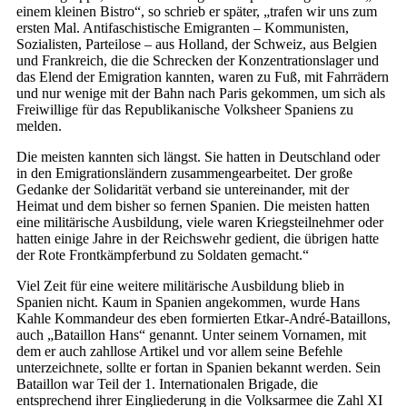
einem kleinen Bistro“, so schrieb er später, „trafen wir uns zum
ersten Mal. Antifaschistische Emigranten – Kommunisten,
Sozialisten, Parteilose – aus Holland, der Schweiz, aus Belgien
und Frankreich, die die Schrecken der Konzentrationslager und
das Elend der Emigration kannten, waren zu Fuß, mit Fahrrädern
und nur wenige mit der Bahn nach Paris gekommen, um sich als
Freiwillige für das Republikanische Volksheer Spaniens zu
melden.
Die meisten kannten sich längst. Sie hatten in Deutschland oder
in den Emigrationsländern zusammengearbeitet. Der große
Gedanke der Solidarität verband sie untereinander, mit der
Heimat und dem bisher so fernen Spanien. Die meisten hatten
eine militärische Ausbildung, viele waren Kriegsteilnehmer oder
hatten einige Jahre in der Reichswehr gedient, die übrigen hatte
der Rote Frontkämpferbund zu Soldaten gemacht.“
Viel Zeit für eine weitere militärische Ausbildung blieb in
Spanien nicht. Kaum in Spanien angekommen, wurde Hans
Kahle Kommandeur des eben formierten Etkar-André-Bataillons,
auch „Bataillon Hans“ genannt. Unter seinem Vornamen, mit
dem er auch zahllose Artikel und vor allem seine Befehle
unterzeichnete, sollte er fortan in Spanien bekannt werden. Sein
Bataillon war Teil der 1. Internationalen Brigade, die
entsprechend ihrer Eingliederung in die Volksarmee die Zahl XI