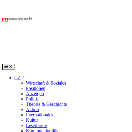
Skip
to
content
Menu
UZ
Wirtschaft & Soziales
Positionen
Anzeigen
Politik
Theorie & Geschichte
Aktion
Internationales
Kultur
Leserbriefe
Kommunalpolitik