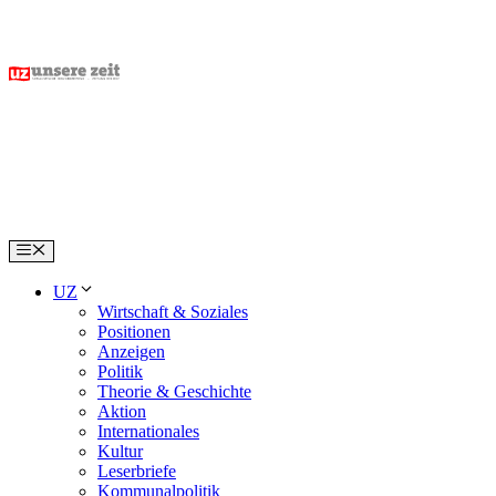
Skip
to
content
Menu
UZ
Wirtschaft & Soziales
Positionen
Anzeigen
Politik
Theorie & Geschichte
Aktion
Internationales
Kultur
Leserbriefe
Kommunalpolitik