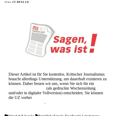
(Foto:
CC BY-SA 2.0
)
Dieser Artikel ist für Sie kostenlos. Kritischer Journalismus
braucht allerdings Unterstützung, um dauerhaft existieren zu
können. Daher freuen wir uns, wenn Sie sich für ein
Abonnement der UZ
(als gedruckte Wochenzeitung
und/oder in digitaler Vollversion) entscheiden. Sie können
die UZ vorher
6 Wochen lang kostenlos und
unverbindlich testen
.
Categories
Tags