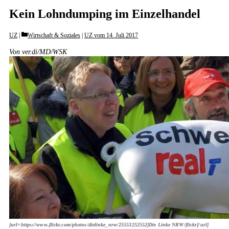
Kein Lohndumping im Einzelhandel
Categories
UZ
Wirtschaft & Soziales
|
UZ vom 14. Juli 2017
Von ver.di/MD/WSK
[url=https://www.flickr.com/photos/dielinke_nrw/25553252552]Die Linke NRW/flickr[/url]