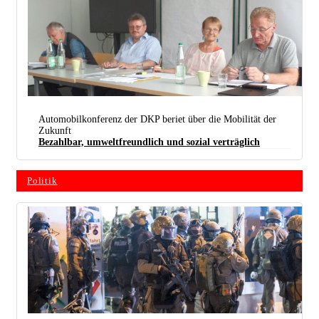
Viel Sachkunde War Auf Dem Podium Vertreten: Winfried Wolf, Achim Bigus, Anne Rieger Und
Automobilkonferenz der DKP beriet über die Mobilität der
Uwe Fritsch (von Links Nach Rechts) (foto: Dkp Braunschweig)
Zukunft
Bezahlbar, umweltfreundlich und sozial verträglich
Politik