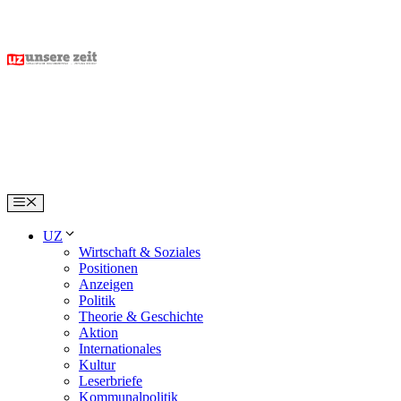
Skip
to
content
Menu
UZ
Wirtschaft & Soziales
Positionen
Anzeigen
Politik
Theorie & Geschichte
Aktion
Internationales
Kultur
Leserbriefe
Kommunalpolitik