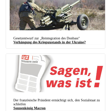
(foto: U.s. Army, Capt. Russell Gordon)
Gesetzentwurf zur „Reintegration des Donbass“
Verhängung des Kriegszustands in der Ukraine?
Der französische Präsident ermächtigt sich, den Sozialstaat zu
schleifen
Sonnenkönig Macron