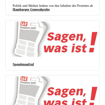
Gerüstet Für Den Bürgerkrieg (foto: Christian Martischius)
Politik und Medien lenken von den Inhalten des Protestes ab
Hamburger Generalprobe
Spendenaufruf