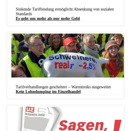
(foto: Renate Kossmann)
Sinkende Tarifbindung ermöglicht Absenkung von sozialen
Standards
Es geht um mehr als nur mehr Geld
[url=https://www.flickr.com/photos/dielinke_nrw/25553252552]Die Linke NRW/flickr[/url]
Tarifverhandlungen gescheitert – Warnstreiks ausgeweitet
(Foto:
CC BY-SA 2.0
)
Kein Lohndumping im Einzelhandel