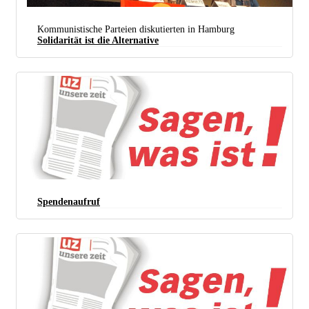
Carolus Wimmer (pcv) (foto: Heinz W. Bartels)
Kommunistische Parteien diskutierten in Hamburg
Solidarität ist die Alternative
Spendenaufruf