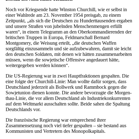
Noch vor Kriegsende hatte Winston Churchill, wie er selbst in
einer Wahlrede am 23. November 1954 preisgab, zu einem
Zeitpunkt, „als sich die Deutschen zu Hunderttausenden ergaben
und unsere Straßen von jubelnden Menschenmengen erfüllt
waren“, in einem Telegramm an den Oberkommandierenden der
britischen Truppen in Europa, Feldmarschall Bernard
Montgomery, die Weisung erteilt, „die deutschen Waffen
sorgfältig einzusammeln und sie aufzubewahren, damit sie leicht
den deutschen Soldaten, mit denen wir hätten zusammenarbeiten
müssen, wenn die sowjetische Offensive angedauert hätte,
weitergegeben werden können“.
Die US-Regierung war in zwei Hauptfraktionen gespalten. Die
eine folgte der Churchill-Linie: Man wollte dafür sorgen, dass
Deutschland jederzeit als Bollwerk und Rammbock gegen die
So­wjet­union dienen konnte. Die andere bevorzugte die Morgen­
thau-Linie, die vor allem Deutschland als Industriekonkurrenten
auf dem Weltmarkt ausschalten sollte. Beide sahen die Spaltung
Deutschlands vor.
Die französische Regierung war entsprechend ihrer
Zusammensetzung noch viel tiefer gespalten – sie bestand aus
Kommunisten und Vertretern des Monopolkapitals.