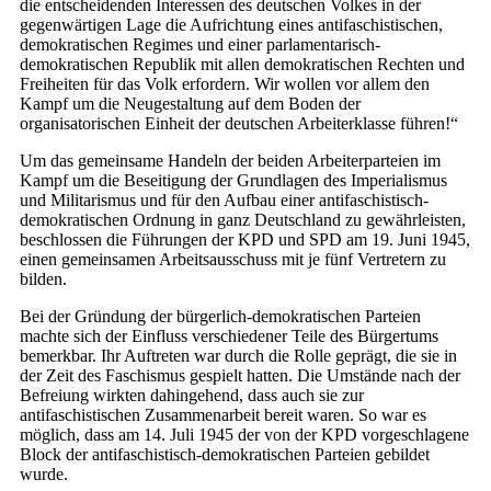
die entscheidenden Inte­ressen des deutschen Volkes in der
gegenwärtigen Lage die Aufrichtung eines antifaschistischen,
demokratischen Regimes und einer parlamentarisch-
demokratischen Republik mit allen demokratischen Rechten und
Freiheiten für das Volk erfordern. Wir wollen vor allem den
Kampf um die Neugestaltung auf dem Boden der
organisatorischen Einheit der deutschen Arbeiterklasse führen!“
Um das gemeinsame Handeln der beiden Arbeiterparteien im
Kampf um die Beseitigung der Grundlagen des Imperialismus
und Militarismus und für den Aufbau einer antifaschistisch-
demokratischen Ordnung in ganz Deutschland zu gewährleisten,
beschlossen die Führungen der KPD und SPD am 19. Juni 1945,
einen gemeinsamen Arbeitsausschuss mit je fünf Vertretern zu
bilden.
Bei der Gründung der bürgerlich-demokratischen Parteien
machte sich der Einfluss verschiedener Teile des Bürgertums
bemerkbar. Ihr Auftreten war durch die Rolle geprägt, die sie in
der Zeit des Faschismus gespielt hatten. Die Umstände nach der
Befreiung wirkten dahingehend, dass auch sie zur
antifaschistischen Zusammenarbeit bereit waren. So war es
möglich, dass am 14. Juli 1945 der von der KPD vorgeschlagene
Block der antifaschistisch-demokratischen Parteien gebildet
wurde.