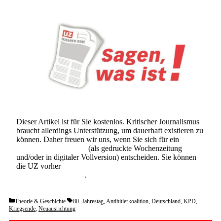
Dieser Artikel ist für Sie kostenlos. Kritischer Journalismus
braucht allerdings Unterstützung, um dauerhaft existieren zu
können. Daher freuen wir uns, wenn Sie sich für ein
Abonnement der UZ
(als gedruckte Wochenzeitung
und/oder in digitaler Vollversion) entscheiden. Sie können
die UZ vorher
6 Wochen lang kostenlos und
unverbindlich testen
.
Categories
Tags
Theorie & Geschichte
80. Jahrestag
,
Antihitlerkoalition
,
Deutschland
,
KPD
,
Kriegsende
,
Neuausrichtung