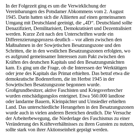
In der Folgezeit ging es um die Verwirklichung der
Vereinbarungen des Potsdamer Abkommens vom 2. August
1945. Darin hatten sich die Alliierten auf einen gemeinsamen
Umgang mit Deutschland geeinigt, die „4D“. Deutschland sollte
Denazifiziert, Demilitarisiert, Demokratisiert und Dezentralisiert
werden. Kurze Zeit nach den Unterschriften wurde ein
Differenzierungsprozess deutlich – vor allem zwischen den
Maßnahmen in der Sowjetischen Besatzungszone und den
Schritten, die in den westlichen Besatzungszonen erfolgten, wo
es aufgrund gemeinsamer Inte­ressen zum Pakt zwischen den
Kräften des deutschen Kapitals und den Besatzungsmächten
kam. Es ging um die Frage, ob die Inte­ressen der Werktätigen
oder jene des Kapitals das Primat erhielten. Das betraf etwa die
demokratische Bodenreform, die im Herbst 1945 in der
Sowjetischen Besatzungszone begonnen wurde.
Großgrundbesitzer, aktive Faschisten und Kriegsverbrecher
wurden entschädigungslos enteignet. Etwa 560.000 landlose
oder landarme Bauern, Kleinpächter und Umsiedler erhielten
Land. Das unterschiedliche Herangehen in den Besatzungszonen
wurde auch in vielen anderen Bereichen deutlich. Die Versuche
der Arbeiterbewegung, die Niederlage des Faschismus zu einer
Veränderung des Kräfteverhältnisses zu ihren Gunsten zu nutzen,
sollte stark von ihrer Aktionseinheit geprägt werden.