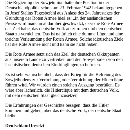
Die Regierung der So­wjet­union hatte ihre Position in der
Deutschlandpolitik schon am 23. Februar 1942 bekanntgegeben.
In Josef Stalins Tagesbefehl aus Anlass des 24. Jahrestages der
Gründung der Roten Armee hieß es: „In der ausländischen
Presse wird manchmal darüber geschwätzt, dass die Rote Armee
das Ziel habe, das deutsche Volk auszurotten und den deutschen
Staat zu vernichten. Das ist natürlich eine dumme Lüge und eine
törichte Verleumdung der Roten Armee. Solche idiotischen Ziele
hat die Rote Armee nicht und kann sie nicht haben.
Die Rote Armee setzt sich das Ziel, die deutschen Okkupanten
aus unserem Lande zu vertreiben und den Sowjetboden von den
faschistischen deutschen Eindringlingen zu befreien.
Es ist sehr wahrscheinlich, dass der Krieg für die Befreiung des
Sowjetbodens zur Vertreibung oder Vernichtung der Hitlerclique
führen wird. Wir würden einen solchen Ausgang begrüßen. Es
wäre aber lächerlich, die Hitlerclique mit dem deutschen Volk,
mit dem deutschen Staat gleichzusetzen.
Die Erfahrungen der Geschichte besagen, dass die Hitler
kommen und gehen, aber das deutsche Volk, der deutsche Staat
bleibt.“
Deutschland besetzt