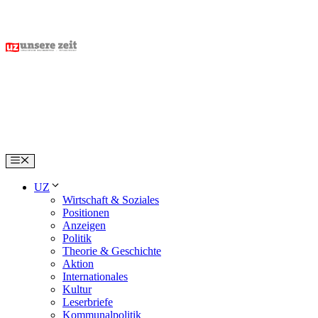
Skip
to
content
Menu
UZ
Wirtschaft & Soziales
Positionen
Anzeigen
Politik
Theorie & Geschichte
Aktion
Internationales
Kultur
Leserbriefe
Kommunalpolitik