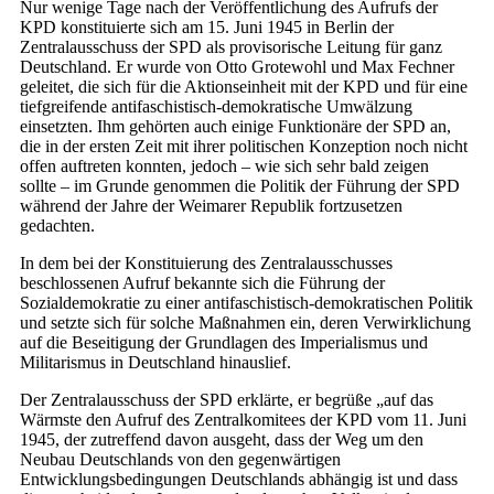
Nur wenige Tage nach der Veröffentlichung des Aufrufs der
KPD konstituierte sich am 15. Juni 1945 in Berlin der
Zentralausschuss der SPD als provisorische Leitung für ganz
Deutschland. Er wurde von Otto Grotewohl und Max Fechner
geleitet, die sich für die Aktionseinheit mit der KPD und für eine
tiefgreifende antifaschistisch-demokratische Umwälzung
einsetzten. Ihm gehörten auch einige Funktionäre der SPD an,
die in der ersten Zeit mit ihrer politischen Konzeption noch nicht
offen auftreten konnten, jedoch – wie sich sehr bald zeigen
sollte – im Grunde genommen die Politik der Führung der SPD
während der Jahre der Weimarer Republik fortzusetzen
gedachten.
In dem bei der Konstituierung des Zentralausschusses
beschlossenen Aufruf bekannte sich die Führung der
Sozialdemokratie zu einer antifaschistisch-demokratischen Politik
und setzte sich für solche Maßnahmen ein, deren Verwirklichung
auf die Beseitigung der Grundlagen des Imperialismus und
Militarismus in Deutschland hinauslief.
Der Zentralausschuss der SPD erklärte, er begrüße „auf das
Wärmste den Aufruf des Zentralkomitees der KPD vom 11. Juni
1945, der zutreffend davon ausgeht, dass der Weg um den
Neubau Deutschlands von den gegenwärtigen
Entwicklungsbedingungen Deutschlands abhängig ist und dass