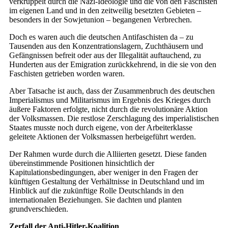
verkrüppelt durch die Nazi-Ideologie und die von den Faschisten
im eigenen Land und in den zeitweilig besetzten Gebieten –
besonders in der So­wjet­union – begangenen Verbrechen.
Doch es waren auch die deutschen Antifaschisten da – zu
Tausenden aus den Konzentrationslagern, Zuchthäusern und
Gefängnissen befreit oder aus der Illegalität auftauchend, zu
Hunderten aus der Emigration zurückkehrend, in die sie von den
Faschisten getrieben worden waren.
Aber Tatsache ist auch, dass der Zusammenbruch des deutschen
Imperialismus und Militarismus im Ergebnis des Krieges durch
äußere Faktoren erfolgte, nicht durch die revolutionäre Aktion
der Volksmassen. Die restlose Zerschlagung des imperialistischen
Staates musste noch durch eigene, von der Arbeiterklasse
geleitete Aktionen der Volksmassen herbeigeführt werden.
Der Rahmen wurde durch die Alliierten gesetzt. Diese fanden
übereinstimmende Positionen hinsichtlich der
Kapitulationsbedingungen, aber weniger in den Fragen der
künftigen Gestaltung der Verhältnisse in Deutschland und im
Hinblick auf die zukünftige Rolle Deutschlands in den
internationalen Beziehungen. Sie dachten und planten
grundverschieden.
Zerfall der Anti-Hitler-Koalition