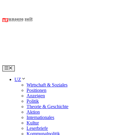
Skip
to
content
Menu
UZ
Wirtschaft & Soziales
Positionen
Anzeigen
Politik
Theorie & Geschichte
Aktion
Internationales
Kultur
Leserbriefe
Kommunalpolitik