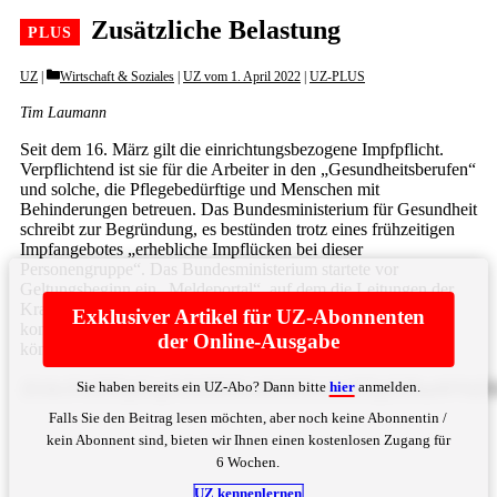
Zusätzliche Belastung
Categories
UZ
Wirtschaft & Soziales
|
UZ vom 1. April 2022
|
UZ-PLUS
Tim Laumann
Seit dem 16. März gilt die einrichtungsbezogene Impfpflicht.
Verpflichtend ist sie für die Arbeiter in den „Gesundheitsberufen“
und solche, die Pflegebedürftige und Menschen mit
Behinderungen betreuen. Das Bundesministerium für Gesundheit
schreibt zur Begründung, es bestünden trotz eines frühzeitigen
Impfangebotes „erhebliche Impflücken bei dieser
Personengruppe“. Das Bundesministerium startete vor
Geltungsbeginn ein „Meldeportal“, auf dem die Leitungen der
Krankenhäuser und Pflegeheime die Beschäftigten melden
Exklusiver Artikel für UZ-Abonnenten
konnten, die den entsprechenden Impfstatus nicht aufweisen
der Online-Ausgabe
können oder ... Bitte
hier
anmelden
Sie haben bereits ein UZ-Abo? Dann bitte
hier
anmelden.
ZGllc2VuIHNjaGxpY2h0IHZlcndlaWdlcm4uIERpZSBuaWV
Falls Sie den Beitrag lesen möchten, aber noch keine Abonnentin /
kein Abonnent sind, bieten wir Ihnen einen kostenlosen Zugang für
6 Wochen.
UZ kennenlernen