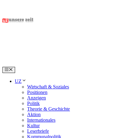
Skip
to
content
Menu
UZ
Wirtschaft & Soziales
Positionen
Anzeigen
Politik
Theorie & Geschichte
Aktion
Internationales
Kultur
Leserbriefe
Kommunalpolitik