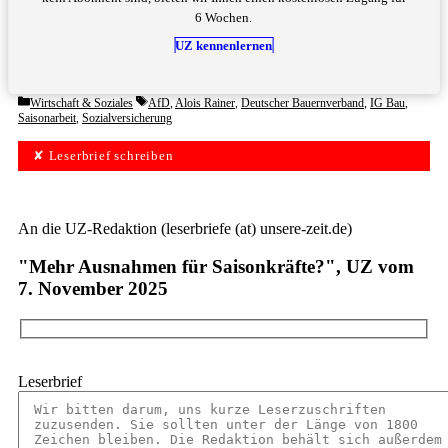
6 Wochen.
UZ kennenlernen
Categories
Tags
Wirtschaft & Soziales
AfD
,
Alois Rainer
,
Deutscher Bauernverband
,
IG Bau
,
Saisonarbeit
,
Sozialversicherung
✘ Leserbrief schreiben
An die UZ-Redaktion (leserbriefe (at) unsere-zeit.de)
"Mehr Ausnahmen für Saisonkräfte?", UZ vom
7. November 2025
Leserbrief