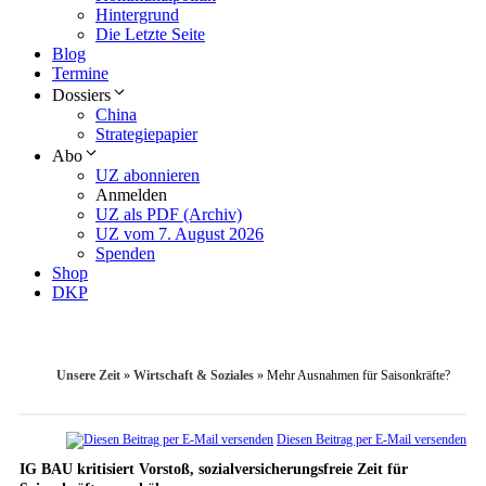
Hintergrund
Die Letzte Seite
Blog
Termine
Dossiers
China
Strategiepapier
Abo
UZ abonnieren
Anmelden
UZ als PDF (Archiv)
UZ vom 7. August 2026
Spenden
Shop
DKP
Unsere Zeit
»
Wirtschaft & Soziales
»
Mehr Ausnahmen für Saisonkräfte?
Diesen Beitrag per E-Mail versenden
IG BAU kritisiert Vorstoß, sozialversicherungsfreie Zeit für