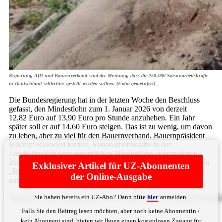
Regierung, AfD und Bauernverband sind der Meinung, dass die 250.000 Saisonarbeitskräfte
in Deutschland schlechter gestellt werden sollten. (Foto: gemeinfrei)
Die Bundesregierung hat in der letzten Woche den Beschluss
gefasst, den Mindestlohn zum 1. Januar 2026 von derzeit
12,82 Euro auf 13,90 Euro pro Stunde anzuheben. Ein Jahr
später soll er auf 14,60 Euro steigen. Das ist zu wenig, um davon
zu leben, aber zu viel für den Bauernverband. Bauernpräsident
Joachim Rukwied fordert, Saisonarbeitskräfte in der
Landwirtschaft vom gesetzlichen Mindestlohn auszunehmen.
Bundesagrarminister Alois Rainer hat sich im Interview mit dem
Exklusiver Artikel für UZ-Abonnenten
„RedaktionsNetzwerk Deutschland“ offen für die ... Bitte
hier
der Online-Ausgabe
anmelden
Sie haben bereits ein UZ-Abo? Dann bitte
hier
anmelden.
Rm9yZGVydW5nIGRlcyBCYXVlcm52ZXJiYW5kcyBnZXplaWd
Falls Sie den Beitrag lesen möchten, aber noch keine Abonnentin /
kein Abonnent sind, bieten wir Ihnen einen kostenlosen Zugang für