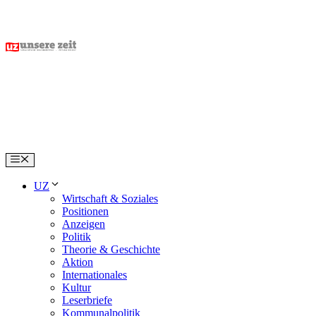
Skip
to
content
Menu
UZ
Wirtschaft & Soziales
Positionen
Anzeigen
Politik
Theorie & Geschichte
Aktion
Internationales
Kultur
Leserbriefe
Kommunalpolitik