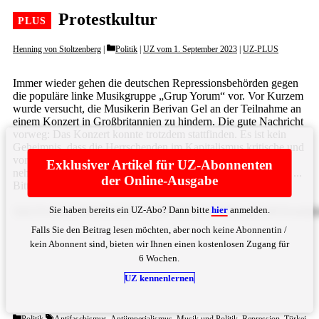
Protestkultur
Categories
Henning von Stoltzenberg
Politik
|
UZ vom 1. September 2023
|
UZ-PLUS
Immer wieder gehen die deutschen Repressionsbehörden gegen
die populäre linke Musikgruppe „Grup Yorum“ vor. Vor Kurzem
wurde versucht, die Musikerin Berivan Gel an der Teilnahme an
einem Konzert in Großbritannien zu hindern. Die gute Nachricht
vorweg: Das Konzert konnte trotzdem stattfinden. Es ist kein
Geheimnis, dass die Herrschenden im Kapitalismus kritische und
vor allem revolutionäre Kultur schon immer in den Fokus
Exklusiver Artikel für UZ-Abonnenten
nehmen. Das passiert vor allem dann, wenn sie erfolgreich ist, ...
der Online-Ausgabe
Bitte
hier
anmelden
Sie haben bereits ein UZ-Abo? Dann bitte
hier
anmelden.
QnLDvGNrZW4gYmlsZGV0IHVuZCBkYWR1cmNoIFZlcmJpbmR
Falls Sie den Beitrag lesen möchten, aber noch keine Abonnentin /
kein Abonnent sind, bieten wir Ihnen einen kostenlosen Zugang für
6 Wochen.
UZ kennenlernen
Categories
Tags