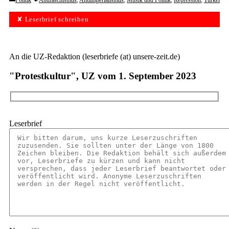
Politik
Antifaschismus
,
Antiimperialismus
,
Musik und Politik
,
Repression
,
Türkei
✘ Leserbrief schreiben
An die UZ-Redaktion (leserbriefe (at) unsere-zeit.de)
"Protestkultur", UZ vom 1. September 2023
Leserbrief