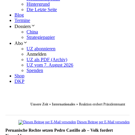
Hintergrund
Die Letzte Seite
Blog
Termine
Dossiers
China
Strategiepapier
Abo
UZ abonnieren
Anmelden
UZ als PDF (Archiv)
UZ vom 7. August 2026
Spenden
Shop
DKP
Unsere Zeit
»
Internationales
»
Reaktion erobert Präsidentenamt
Diesen Beitrag per E-Mail versenden
Peruanische Rechte setzen Pedro Castillo ab – Volk fordert