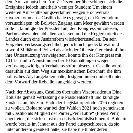
dem Amt zu putschen. Am 7. Dezember überschlugen sich die
Ereignisse jedoch innerhalb weniger Stunden: Um einem
weiteren Amtsenthebungsverfahren wegen Hochverrats
zuvorzukommen – Castillo hatte es gewagt, ein Referendum
vorzuschlagen, ob Bolivien Zugang zum Meer gewährt werden
solle –, kündigte der Präsident an, den Kongress aufzulösen,
Parlamentswahlen abhalten zu lassen und die Regierbarkeit des
Landes durch eine Justizreform wiederherzustellen. Da sein
Vorgehen verfassungsrechtlich jedoch nicht gedeckt war und
sowohl Militär und Polizei als auch der Oberste Gerichtshof ihm
ihre Unterstützung verweigerten, konnte ihn der Kongress mit
101 Ja- und 6 Neinstimmen bei 10 Enthaltungen wegen
verfassungswidrigen Verhaltens sofort absetzen. Castillo wurde
daraufhin auf dem Weg zur mexikanischen Botschaft, die ihm
politisches Asyl angeboten hatte, festgenommen und soll unter
dem Vorwurf der Rebellion angeklagt werden.
Nach der Absetzung Castillos übernahm Vizepräsidentin Dina
Boluarte gemäß Verfassung die Präsidentschaft und kündigte
zunächst an, bis zum Ende der Legislaturperiode 2026 regieren
zu wollen. Boluarte war bei den Wahlen 2021 noch gemeinsam
mit Castillo als Mitglied der Partei „Perú Libre“ (Freies Peru)
angetreten, die sich selbst marxistisch-leninistisch nennt. Boluarte
wurde bereits im Januar aus der Partei ausgeschlossen, da sie
unter anderem geäußert hatte, sie habe nie hinter deren