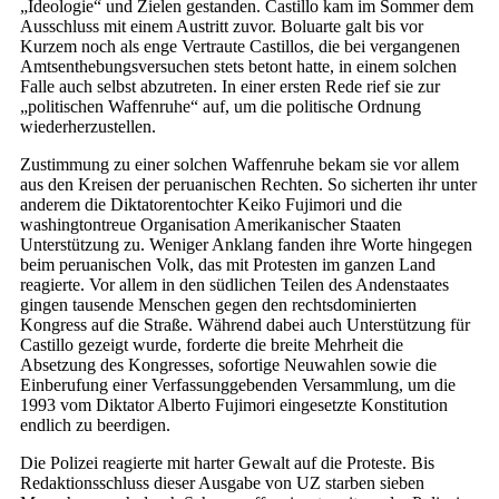
„Ideologie“ und Zielen gestanden. Castillo kam im Sommer dem
Ausschluss mit einem Austritt zuvor. Boluarte galt bis vor
Kurzem noch als enge Vertraute Castillos, die bei vergangenen
Amtsenthebungsversuchen stets betont hatte, in einem solchen
Falle auch selbst abzutreten. In einer ersten Rede rief sie zur
„politischen Waffenruhe“ auf, um die politische Ordnung
wiederherzustellen.
Zustimmung zu einer solchen Waffenruhe bekam sie vor allem
aus den Kreisen der peruanischen Rechten. So sicherten ihr unter
anderem die Diktatorentochter Keiko Fujimori und die
washingtontreue Organisation Amerikanischer Staaten
Unterstützung zu. Weniger Anklang fanden ihre Worte hingegen
beim peruanischen Volk, das mit Protesten im ganzen Land
reagierte. Vor allem in den südlichen Teilen des Andenstaates
gingen tausende Menschen gegen den rechtsdominierten
Kongress auf die Straße. Während dabei auch Unterstützung für
Castillo gezeigt wurde, forderte die breite Mehrheit die
Absetzung des Kongresses, sofortige Neuwahlen sowie die
Einberufung einer Verfassunggebenden Versammlung, um die
1993 vom Diktator Alberto Fujimori eingesetzte Konstitution
endlich zu beerdigen.
Die Polizei reagierte mit harter Gewalt auf die Proteste. Bis
Redaktionsschluss dieser Ausgabe von UZ starben sieben