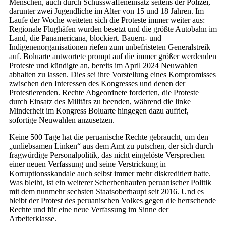
Menschen, auch durch Schusswaffeneinsatz seitens der Polizei,
darunter zwei Jugendliche im Alter von 15 und 18 Jahren. Im
Laufe der Woche weiteten sich die Proteste immer weiter aus:
Regionale Flughäfen wurden besetzt und die größte Autobahn im
Land, die Panamericana, blockiert. Bauern- und
Indigenenorganisationen riefen zum unbefristeten Generalstreik
auf. Boluarte antwortete prompt auf die immer größer werdenden
Proteste und kündigte an, bereits im April 2024 Neuwahlen
abhalten zu lassen. Dies sei ihre Vorstellung eines Kompromisses
zwischen den Interessen des Kongresses und denen der
Protestierenden. Rechte Abgeordnete forderten, die Proteste
durch Einsatz des Militärs zu beenden, während die linke
Minderheit im Kongress Boluarte hingegen dazu aufrief,
sofortige Neuwahlen anzusetzen.
Keine 500 Tage hat die peruanische Rechte gebraucht, um den
„unliebsamen Linken“ aus dem Amt zu putschen, der sich durch
fragwürdige Personalpolitik, das nicht eingelöste Versprechen
einer neuen Verfassung und seine Verstrickung in
Korruptionsskandale auch selbst immer mehr diskreditiert hatte.
Was bleibt, ist ein weiterer Scherbenhaufen peruanischer Politik
mit dem nunmehr sechsten Staatsoberhaupt seit 2016. Und es
bleibt der Protest des peruanischen Volkes gegen die herrschende
Rechte und für eine neue Verfassung im Sinne der
Arbeiterklasse.