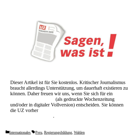
Dieser Artikel ist für Sie kostenlos. Kritischer Journalismus
braucht allerdings Unterstützung, um dauerhaft existieren zu
können. Daher freuen wir uns, wenn Sie sich für ein
Abonnement der UZ
(als gedruckte Wochenzeitung
und/oder in digitaler Vollversion) entscheiden. Sie können
die UZ vorher
6 Wochen lang kostenlos und
unverbindlich testen
.
Categories
Tags
Internationales
Peru
,
Regierungsbildung
,
Wahlen