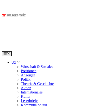
Skip
to
content
Menu
UZ
Wirtschaft & Soziales
Positionen
Anzeigen
Politik
Theorie & Geschichte
Aktion
Internationales
Kultur
Leserbriefe
Kommunalpolitik