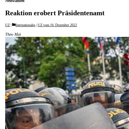
Neuwahlen
Reaktion erobert Präsidentenamt
Categories
UZ
Internationales
|
UZ vom 16. Dezember 2022
Theo Mai