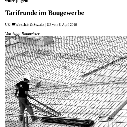
widerspiegeln
Tarifrunde im Baugewerbe
Categories
UZ
Wirtschaft & Soziales
|
UZ vom 8. April 2016
Von Siggi Baumeister