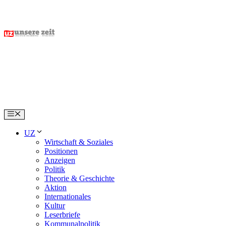
Skip
to
content
Menu
UZ
Wirtschaft & Soziales
Positionen
Anzeigen
Politik
Theorie & Geschichte
Aktion
Internationales
Kultur
Leserbriefe
Kommunalpolitik