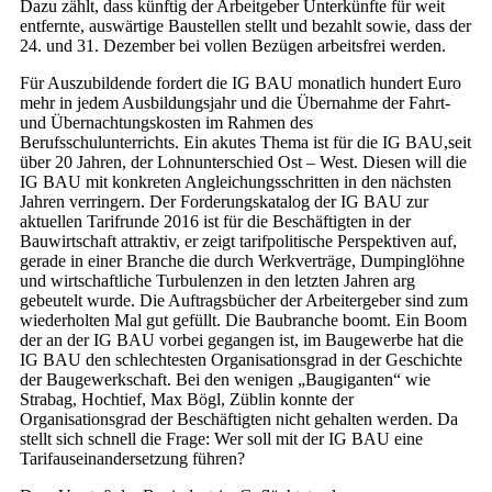
Dazu zählt, dass künftig der Arbeitgeber Unterkünfte für weit
entfernte, auswärtige Baustellen stellt und bezahlt sowie, dass der
24. und 31. Dezember bei vollen Bezügen arbeitsfrei werden.
Für Auszubildende fordert die IG BAU monatlich hundert Euro
mehr in jedem Ausbildungsjahr und die Übernahme der Fahrt-
und Übernachtungskosten im Rahmen des
Berufsschulunterrichts. Ein akutes Thema ist für die IG BAU,seit
über 20 Jahren, der Lohnunterschied Ost – West. Diesen will die
IG BAU mit konkreten Angleichungsschritten in den nächsten
Jahren verringern. Der Forderungskatalog der IG BAU zur
aktuellen Tarifrunde 2016 ist für die Beschäftigten in der
Bauwirtschaft attraktiv, er zeigt tarifpolitische Perspektiven auf,
gerade in einer Branche die durch Werkverträge, Dumpinglöhne
und wirtschaftliche Turbulenzen in den letzten Jahren arg
gebeutelt wurde. Die Auftragsbücher der Arbeitergeber sind zum
wiederholten Mal gut gefüllt. Die Baubranche boomt. Ein Boom
der an der IG BAU vorbei gegangen ist, im Baugewerbe hat die
IG BAU den schlechtesten Organisationsgrad in der Geschichte
der Baugewerkschaft. Bei den wenigen „Baugiganten“ wie
Strabag, Hochtief, Max Bögl, Züblin konnte der
Organisationsgrad der Beschäftigten nicht gehalten werden. Da
stellt sich schnell die Frage: Wer soll mit der IG BAU eine
Tarifauseinandersetzung führen?