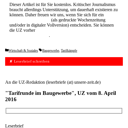
Dieser Artikel ist für Sie kostenlos. Kritischer Journalismus
braucht allerdings Unterstützung, um dauerhaft existieren zu
können. Daher freuen wir uns, wenn Sie sich für ein
Abonnement der UZ
(als gedruckte Wochenzeitung
und/oder in digitaler Vollversion) entscheiden. Sie können
die UZ vorher
6 Wochen lang kostenlos und
unverbindlich testen
.
Categories
Tags
Wirtschaft & Soziales
Baugewerbe
,
Tarifkämpfe
✘ Leserbrief schreiben
An die UZ-Redaktion (leserbriefe (at) unsere-zeit.de)
"Tarifrunde im Baugewerbe", UZ vom 8. April
2016
Leserbrief