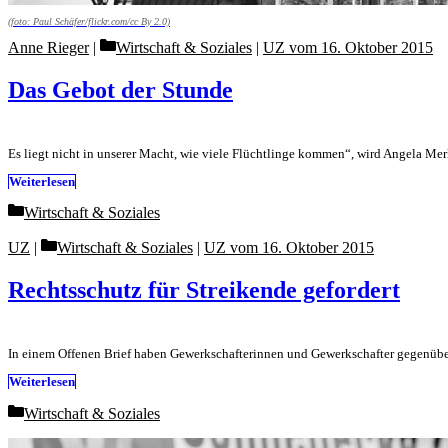
(foto: Paul Schäfer/flickr.com/cc By 2.0)
Categories
Anne Rieger
Wirtschaft & Soziales
|
UZ vom 16. Oktober 2015
Das Gebot der Stunde
Es liegt nicht in unserer Macht, wie viele Flüchtlinge kommen“, wird Angela Me
Weiterlesen
Categories
Wirtschaft & Soziales
Categories
UZ
Wirtschaft & Soziales
|
UZ vom 16. Oktober 2015
Rechtsschutz für Streikende gefordert
In einem Offenen Brief haben Gewerkschafterinnen und Gewerkschafter gegenübe
Weiterlesen
Categories
Wirtschaft & Soziales