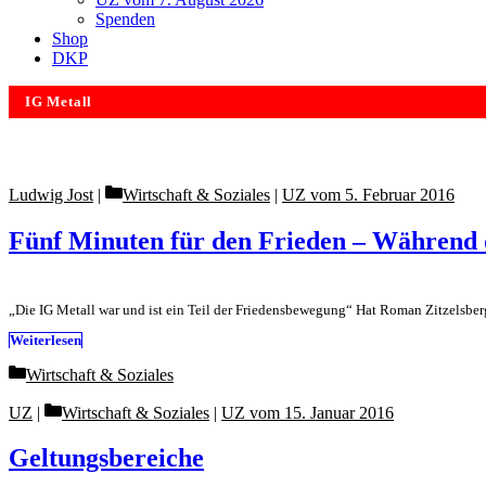
Spenden
Shop
DKP
IG Metall
Categories
Ludwig Jost
Wirtschaft & Soziales
|
UZ vom 5. Februar 2016
Fünf Minuten für den Frieden – Während d
„Die IG Metall war und ist ein Teil der Friedensbewegung“ Hat Roman Zitzelsb
Weiterlesen
Categories
Wirtschaft & Soziales
Categories
UZ
Wirtschaft & Soziales
|
UZ vom 15. Januar 2016
Geltungsbereiche