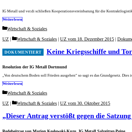
IG Metall und ver.di schließen Kooperationsvereinbarung für die Kontraktlogisti
Weiterlesen
Categories
Wirtschaft & Soziales
Categories
UZ
Wirtschaft & Soziales
|
UZ vom 18. Dezember 2015
|
Dokume
Keine Kriegsschiffe und To
Resolution der IG Metall Dortmund
„Von deutschem Boden soll Frieden ausgehen“ so sagt es das Grundgesetz. Dies i
Weiterlesen
Categories
Wirtschaft & Soziales
Categories
UZ
Wirtschaft & Soziales
|
UZ vom 30. Oktober 2015
„Dieser Antrag verstößt gegen die Satzun
Redebeitrag von Marion Koslowski-Kuzu, IG Metall Salzgitter-Peine