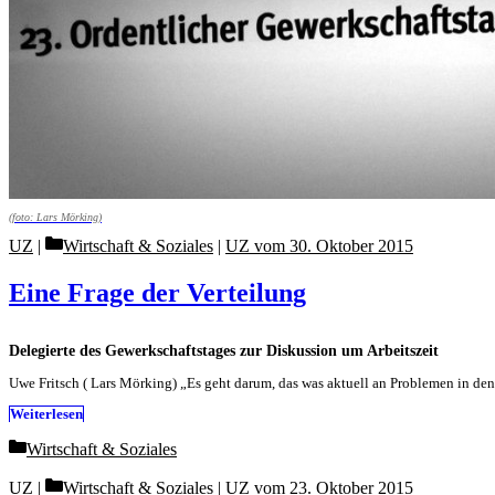
(foto: Lars Mörking)
Categories
UZ
Wirtschaft & Soziales
|
UZ vom 30. Oktober 2015
Eine Frage der Verteilung
Delegierte des Gewerkschaftstages zur Diskussion um Arbeitszeit
Uwe Fritsch ( Lars Mörking) „Es geht darum, das was aktuell an Problemen in den
Weiterlesen
Categories
Wirtschaft & Soziales
Categories
UZ
Wirtschaft & Soziales
|
UZ vom 23. Oktober 2015