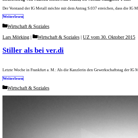
Der Vorstand der IG Metall möchte mit dem Antrag S.037 erreichen, dass die IG 
Weiterlesen
Categories
Wirtschaft & Soziales
Categories
Lars Mörking
Wirtschaft & Soziales
|
UZ vom 30. Oktober 2015
Stiller als bei ver.di
Letzte Woche in Frankfurt a. M.: Als die Kanzlerin den Gewerkschaftstag der IG M
Weiterlesen
Categories
Wirtschaft & Soziales