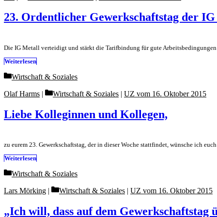
23. Ordentlicher Gewerkschaftstag der IG
Die IG Metall verteidigt und stärkt die Tarifbindung für gute Arbeitsbedingu
Weiterlesen
Categories
Wirtschaft & Soziales
Categories
Olaf Harms
Wirtschaft & Soziales
|
UZ vom 16. Oktober 2015
Liebe Kolleginnen und Kollegen,
zu eurem 23. Gewerkschaftstag, der in dieser Woche stattfindet, wünsche ich euc
Weiterlesen
Categories
Wirtschaft & Soziales
Categories
Lars Mörking
Wirtschaft & Soziales
|
UZ vom 16. Oktober 2015
„Ich will, dass auf dem Gewerkschaftstag 