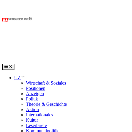
Skip
to
content
Menu
UZ
Wirtschaft & Soziales
Positionen
Anzeigen
Politik
Theorie & Geschichte
Aktion
Internationales
Kultur
Leserbriefe
Kommunalpolitik