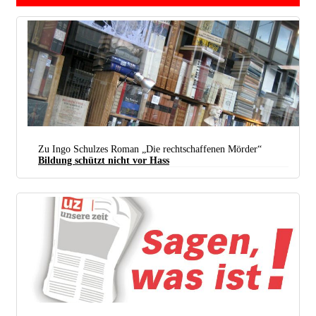
Koreanisches Mädchen mit seinem Bruder, im Hintergrund ein US-Panzer (Foto: Foto: US
Government / National Archives and Records Administration)
Zu Ingo Schulzes Roman „Die rechtschaffenen Mörder“
Bildung schützt nicht vor Hass
Auslage eines Antiquariats: Stöbern erwünscht (Foto:
ibrary_mistress / flickr.com /
CC BY-SA 2.0
)