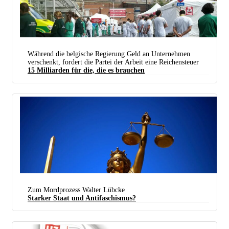
Während die belgische Regierung Geld an Unternehmen
verschenkt, fordert die Partei der Arbeit eine Reichensteuer
15 Milliarden für die, die es brauchen
Am 16. Mai begrüßten die Mitarbeiter des Sint-Pieters-Krankenhauses in Brüssel
Premierministerin Sophie Wilmès mit einer „Hecke der Unehre“. Sie kehrten ihr den Rücken zu.
Seitdem gibt es wöchentliche Gewerkschaftsaktionen für die Verbesserung von Löhnen und
Arbeitsbedingungen in Pflegeeinrichtungen.
Zum Mordprozess Walter Lübcke
Starker Staat und Antifaschismus?