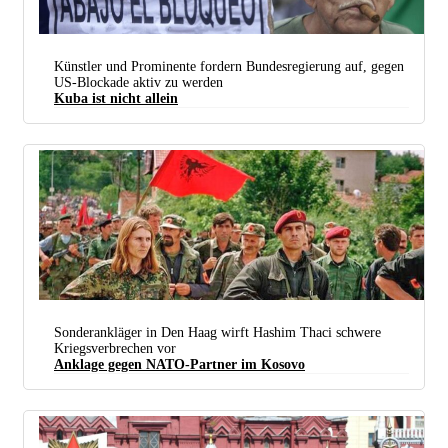
Künstler und Prominente fordern Bundesregierung auf, gegen
US-Blockade aktiv zu werden
Kuba ist nicht allein
„Nieder mit der völkermörderischen Blockade!“ (Foto: Ismael Francisco/Cubadebate)
Sonderankläger in Den Haag wirft Hashim Thaci schwere
Kriegsverbrechen vor
Anklage gegen NATO-Partner im Kosovo
Bodentruppen der NATO – UCK 1999 im Kosovo (Foto:
D.Lleshi / Wikimedia Commons /
CC BY-
SA 4.0
)