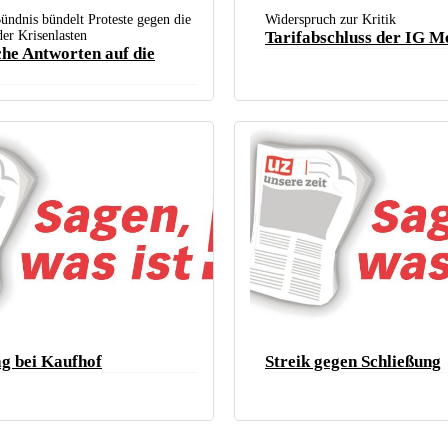
Bündnis bündelt Proteste gegen die
Widerspruch zur Kritik
er Krisenlasten
Tarifabschluss der IG Me
che Antworten auf die
garter Krisenbündnisses am 30. Mai (Foto: Christa
g bei Kaufhof
Streik gegen Schließung