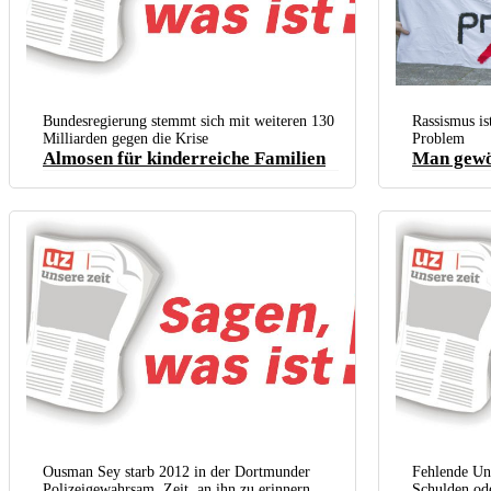
„Racial profiling“ ist
obwohl man nichts gem
Bundesregierung stemmt sich mit weiteren 130
Rassismus is
Milliarden gegen die Krise
Problem
Almosen für kinderreiche Familien
Man gewö
Ousman Sey starb 2012 in der Dortmunder
Fehlende Unt
Polizeigewahrsam. Zeit, an ihn zu erinnern.
Schulden od