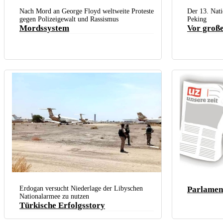
5.000 bei der Kundgebung auf dem Hansaplatz in Dortmund (Foto: r-
Delegierte des Volksk
mediabase.eu)
Nach Mord an George Floyd weltweite Proteste
Der 13. Nati
gegen Polizeigewalt und Rassismus
Peking
Mordssystem
Vor groß
Kämpfer der Regierungstruppen auf dem Flughafen von Tripolis.
Erdogan versucht Niederlage der Libyschen
Parlament
Nationalarmee zu nutzen
Türkische Erfolgsstory