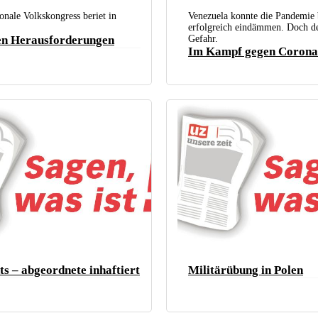
ongresses in Peking. (Foto: Xinhua)
onale Volkskongress beriet in
Venezuela konnte die Pandemie 
Die Pandemie einigermaßen unter Kontrolle halte
erfolgreich eindämmen. Doch der
Schulsport in Corona-Zeiten. (Foto: Nicolas Madu
en Herausforderungen
Gefahr.
Im Kampf gegen Corona
s – abgeordnete inhaftiert
Militärübung in Polen