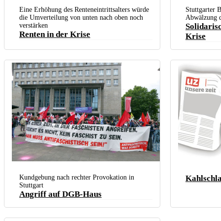
Die Rentenanpassung im Juli bedeutet tatsächlich ein Plus an Kaufkraft für
die Rentner. Die ist allerdings in den vergangenen 20 Jahren deutlich
Eine Erhöhung des Renteneintrittsalters würde
Stuttgarter 
gesunken.
die Umverteilung von unten nach oben noch
Abwälzung d
verstärken
Solidaris
Renten in der Krise
Krise
Kundgebung des Stutt
Hourani)
Kundgebung nach rechter Provokation in
Kahlschla
Am 5. Juni zeigten über 300 Kolleginnen und Kollegen am Stuttgarter
Stuttgart
Gewerkschaftshaus den Faschisten die Rote Karte. (Foto: Christa Hourani)
Angriff auf DGB-Haus