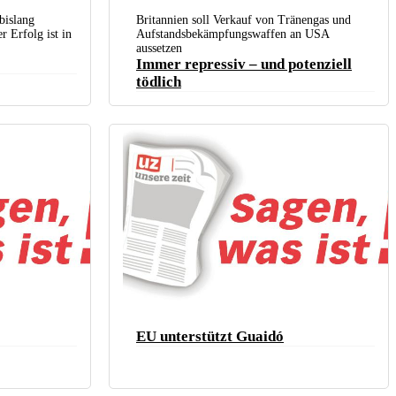
bislang
Britannien soll Verkauf von Tränengas und
n – venezolanischer
 Erfolg ist in
Aufstandsbekämpfungswaffen an USA
ro)
aussetzen
Immer repressiv – und potenziell
tödlich
EU unterstützt Guaidó