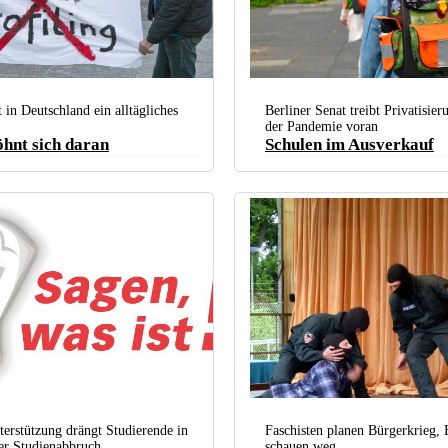
, wenn eine Polizeikontrolle zur Zitterpartie wird,
acht hat. (Foto: Hans-Dieter Hey / r-mediabase.eu)
t in Deutschland ein alltägliches
Berliner Senat treibt Privatisie
der Pandemie voran
hnt sich daran
Schulen im Ausverkauf
Schüler werden abgehängt: Privatisierungen treff
Migrantenkinder besonders hart. (Foto: Die Link
erstützung drängt Studierende in
Faschisten planen Bürgerkrieg,
er Studienabbruch
schauen weg