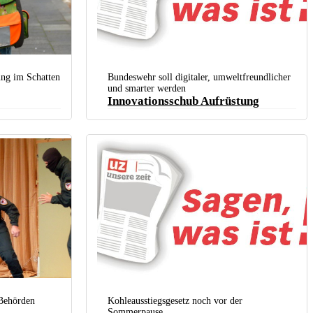
rung im Schatten
Bundeswehr soll digitaler, umweltfreundlicher
und smarter werden
Innovationsschub Aufrüstung
en Arbeiter- und
e NRW)
 Behörden
Kohleausstiegsgesetz noch vor der
Sommerpause