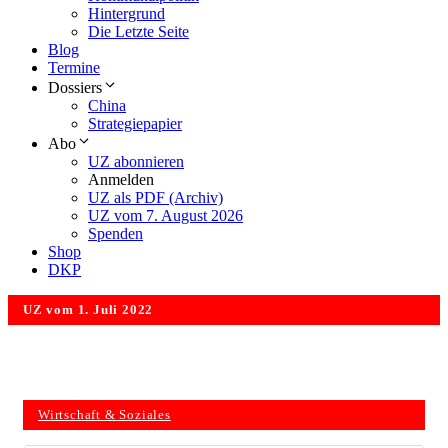
Hintergrund
Die Letzte Seite
Blog
Termine
Dossiers
China
Strategiepapier
Abo
UZ abonnieren
Anmelden
UZ als PDF (Archiv)
UZ vom 7. August 2026
Spenden
Shop
DKP
UZ vom 1. Juli 2022
Wirtschaft & Soziales