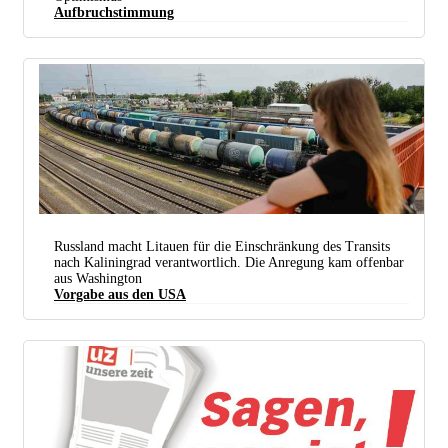
Aufbruchstimmung
Virtuell, aber deswegen nicht weniger wirkungsvoll: Der Gipfel der BRICS-Staaten. (Foto:
kremlin.ru)
Russland macht Litauen für die Einschränkung des Transits
nach Kaliningrad verantwortlich. Die Anregung kam offenbar
aus Washington
Vorgabe aus den USA
Der Bahntransit nach Kaliningrad ist seit dem 18. Juni für Waren blockiert, die auf der
Sanktionsliste stehen. (Foto: TASS)