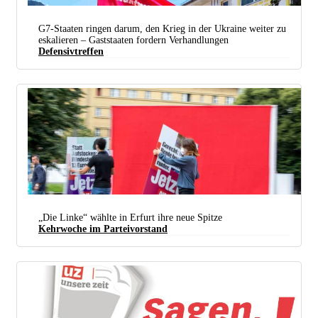
G7-Staaten ringen darum, den Krieg in der Ukraine weiter zu
eskalieren – Gaststaaten fordern Verhandlungen
Defensivtreffen
Ob in München oder wie hier in Garmisch sagten SDAJ und DKP „den G7 den Kampf an“. (Foto:
DKP München)
„Die Linke“ wählte in Erfurt ihre neue Spitze
Kehrwoche im Parteivorstand
Die Partei „Die Linke“ hat auf ihrem Parteitag aufgeräumt. Ohne Kritiker in den eigenen Reihen
will der neue Parteivorstand endlich „regierungsfähig“ werden. (Foto: Martin Heinlein/Die
Linke)