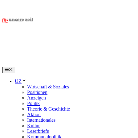
Skip
to
content
Menu
UZ
Wirtschaft & Soziales
Positionen
Anzeigen
Politik
Theorie & Geschichte
Aktion
Internationales
Kultur
Leserbriefe
Kommunalpolitik