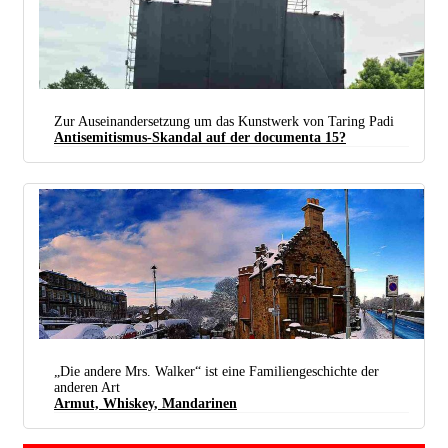
Zur Auseinandersetzung um das Kunstwerk von Taring Padi
Antisemitismus-Skandal auf der documenta 15?
Deutsche Staatsräson: Von dem unverhüllten Kunstwerk kann man noch nicht mal mehr bei den
Bildagenturen Fotos kaufen. (Foto:
C. Suthorn / Wikimedia Commons /
CC BY-SA 4.0
)
„Die andere Mrs. Walker“ ist eine Familiengeschichte der
anderen Art
Edinburgh im Winter, kalt und manchmal auch tödlich. (Foto:
scott marsland / Wikimedia
Armut, Whiskey, Mandarinen
Commons /
CC BY 3.0
)