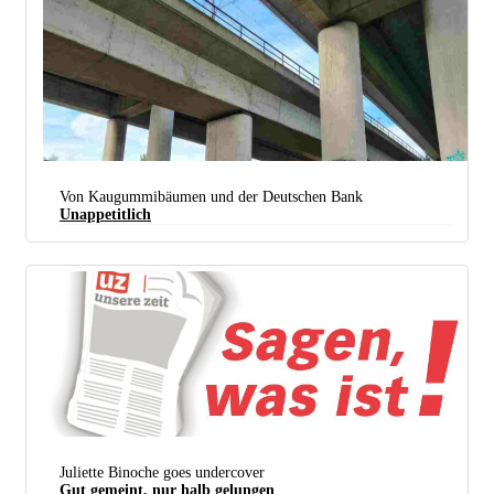
Das 21. UZ-Pressefest findet an einem traditionsreichen Ort statt. (Foto:
Julizehn*** / Flickr /
CC
BY-NC-ND 2.0
)
Von Kaugummibäumen und der Deutschen Bank
Unappetitlich
Idyllisch: Punk im Pott (Foto: Meins)
Juliette Binoche goes undercover
Gut gemeint, nur halb gelungen