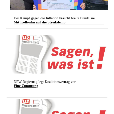
Der Kampf gegen die Inflation braucht breite Bündnisse
Mit Kollontai auf die Streikdemo
Alles wird teurer – aber wie bekämpfen wir die Inflation? Der Paritätische Wohlfahrtsverband rief
für den 25. Juni zu bundesweiten Aktionen unter dem Motto „#IchbinArmutsbetroffen“ auf.
Weitere Aktionen sind für den 9. und 23. Juli sowie den 6. und 20. August geplant. (Foto: Valentin
Zill)
NRW-Regierung legt Koalitionsvertrag vor
Eine Zumutung