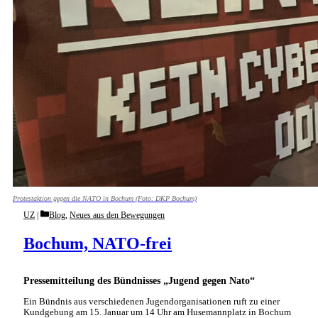
Protestaktion gegen die NATO in Bochum (Foto: DKP Bochum)
Categories
UZ
Blog
,
Neues aus den Bewegungen
Bochum, NATO-frei
Pressemitteilung des Bündnisses „Jugend gegen Nato“
Ein Bündnis aus verschiedenen Jugendorganisationen ruft zu einer
Kundgebung am 15. Januar um 14 Uhr am Husemannplatz in Bochum