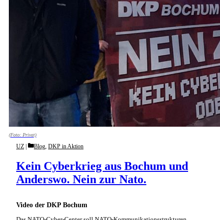
(Foto: Privat)
Categories
UZ
Blog
,
DKP in Aktion
Kein Cyberkrieg aus Bochum und
Anderswo. Nein zur Nato.
Video der DKP Bochum
Das NATO-Cyber-Center soll NATO-Kommunikationsstrukturen