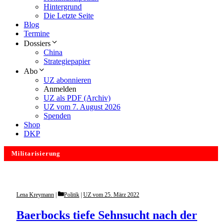
Hintergrund
Die Letzte Seite
Blog
Termine
Dossiers
China
Strategiepapier
Abo
UZ abonnieren
Anmelden
UZ als PDF (Archiv)
UZ vom 7. August 2026
Spenden
Shop
DKP
Militarisierung
Categories
Lena Kreymann
Politik
|
UZ vom 25. März 2022
Baerbocks tiefe Sehnsucht nach der