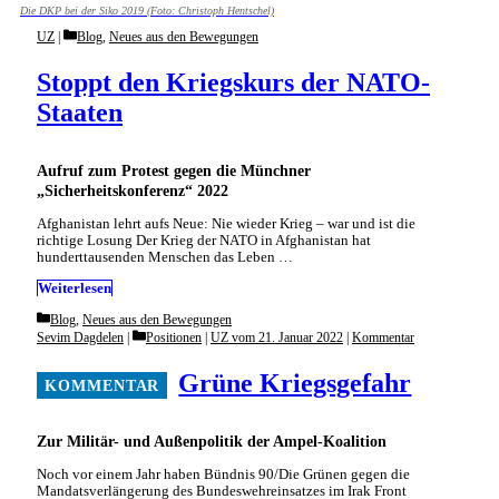
Die DKP bei der Siko 2019 (Foto: Christoph Hentschel)
Categories
UZ
Blog
,
Neues aus den Bewegungen
Stoppt den Kriegskurs der NATO-
Staaten
Aufruf zum Protest gegen die Münchner
„Sicherheitskonferenz“ 2022
Afghanistan lehrt aufs Neue: Nie wieder Krieg – war und ist die
richtige Losung Der Krieg der NATO in Afghanistan hat
hunderttausenden Menschen das Leben …
Weiterlesen
Categories
Blog
,
Neues aus den Bewegungen
Categories
Sevim Dagdelen
Positionen
|
UZ vom 21. Januar 2022
|
Kommentar
Grüne Kriegsgefahr
Zur Militär- und Außenpolitik der Ampel-Koalition
Noch vor einem Jahr haben Bündnis 90/Die Grünen gegen die
Mandatsverlängerung des Bundeswehreinsatzes im Irak Front