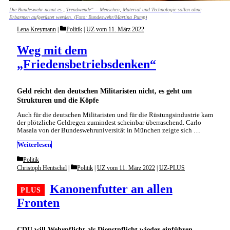
Die Bundeswehr nennt es „Trendwende“ – Menschen, Material und Technologie sollen ohne
Erbarmen aufgerüstet werden. (Foto: Bundeswehr/Martina Pump)
Categories
Lena Kreymann
Politik
|
UZ vom 11. März 2022
Weg mit dem
„Friedensbetriebsdenken“
Geld reicht den deutschen Militaristen nicht, es geht um
Strukturen und die Köpfe
Auch für die deutschen Militaristen und für die Rüstungsindustrie kam
der plötzliche Geldregen zumindest scheinbar überraschend. Carlo
Masala von der Bundeswehruniversität in München zeigte sich …
Weiterlesen
Categories
Politik
Categories
Christoph Hentschel
Politik
|
UZ vom 11. März 2022
|
UZ-PLUS
Kanonenfutter an allen
Fronten
CDU will Wehrpflicht als Dienstpflicht wieder einführen