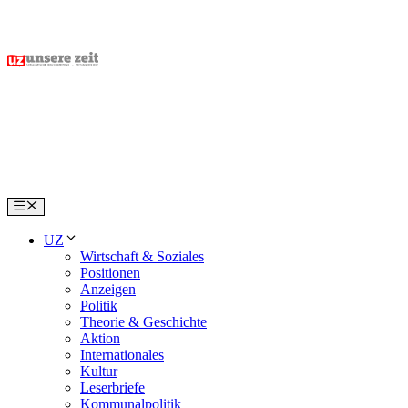
Skip
to
content
Menu
UZ
Wirtschaft & Soziales
Positionen
Anzeigen
Politik
Theorie & Geschichte
Aktion
Internationales
Kultur
Leserbriefe
Kommunalpolitik