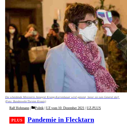
Die scheidende Ministerin Annegret Kramp-Karrenbauer wird getestet, bevor sie zum General darf.
(Foto: Bundeswehr/Torsten Kraatz)
Categories
Ralf Hohmann
Politik
|
UZ vom 10. Dezember 2021
|
UZ-PLUS
Pandemie in Flecktarn