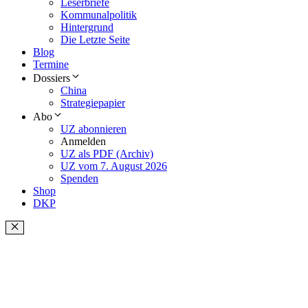
Leserbriefe
Kommunalpolitik
Hintergrund
Die Letzte Seite
Blog
Termine
Dossiers
China
Strategiepapier
Abo
UZ abonnieren
Anmelden
UZ als PDF (Archiv)
UZ vom 7. August 2026
Spenden
Shop
DKP
Schließen