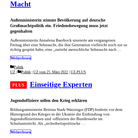
Macht
Außenministerin stimmt Bevölkerung auf deutsche
Großmachtpolitik ein. Friedensbewegung muss jetzt
gegenhalten
Außenministerin Annalena Baerbock sinnierte am vergangenen
Freitag über eine Sehnsucht, die ihre Generation vielleicht noch nie so
richtig gespürt habe, eine „zutiefst menschliche Sehnsucht nach …
Weiterlesen
Categories
Politik
Categories
UZ
Politik
|
UZ vom 25. März 2022
|
UZ-PLUS
Einseitige Experten
Jugendoffiziere sollen den Krieg erklären
Bildungsministerin Bettina Stark-Watzinger (FDP) forderte vor dem
Hintergrund des Krieges in der Ukraine die Einbindung von
Jugendoffizierinnen und -offizieren der Bundeswehr im
Schulunterricht. Als „sicherheitspolitische …
Weiterlesen