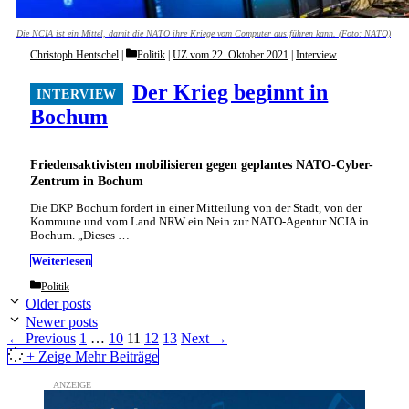
Die NCIA ist ein Mittel, damit die NATO ihre Kriege vom Computer aus führen kann. (Foto: NATO)
Categories
Christoph Hentschel
Politik
|
UZ vom 22. Oktober 2021
|
Interview
Der Krieg beginnt in
Bochum
Friedensaktivisten mobilisieren gegen geplantes NATO-Cyber-
Zentrum in Bochum
Die DKP Bochum fordert in einer Mitteilung von der Stadt, von der
Kommune und vom Land NRW ein Nein zur NATO-Agentur NCIA in
Bochum. „Dieses …
Weiterlesen
Categories
Politik
Older posts
Newer posts
Page
Page
Page
Page
Page
←
Previous
1
…
10
11
12
13
Next
→
+ Zeige Mehr Beiträge