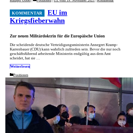
Rüdiger Göbel
Positionen
|
UZ vom 19. November 2021
|
Kommentar
EU im
Kriegsfieberwahn
Zur neuen Militärdoktrin für die Europäische Union
Die scheidende deutsche Verteidigungsministerin Annegret Kramp-
Karrenbauer (CDU) kann wahrlich zufrieden sein. Bevor die nur noch
geschäftsführend arbeitende Ministerin endgültig aus dem Amt
scheidet, hat sie …
Weiterlesen
Categories
Positionen