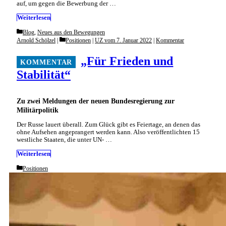
auf, um gegen die Bewerbung der …
Weiterlesen
Categories
Blog
,
Neues aus den Bewegungen
Categories
Arnold Schölzel
Positionen
|
UZ vom 7. Januar 2022
|
Kommentar
„Für Frieden und
Stabilität“
Zu zwei Meldungen der neuen Bundesregierung zur
Militärpolitik
Der Russe lauert überall. Zum Glück gibt es Feiertage, an denen das
ohne Aufsehen angeprangert werden kann. Also veröffentlichten 15
westliche Staaten, die unter UN- …
Weiterlesen
Categories
Positionen