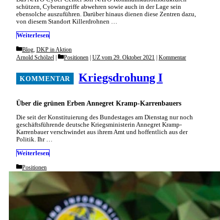
schützen, Cyberangriffe abwehren sowie auch in der Lage sein
ebensolche auszuführen. Darüber hinaus dienen diese Zentren dazu,
von diesem Standort Killerdrohnen …
Weiterlesen
Categories
Blog
,
DKP in Aktion
Categories
Arnold Schölzel
Positionen
|
UZ vom 29. Oktober 2021
|
Kommentar
Kriegsdrohung I
Über die grünen Erben Annegret Kramp-Karrenbauers
Die seit der Konstituierung des Bundestages am Dienstag nur noch
geschäftsführende deutsche Kriegsministerin Annegret Kramp-
Karrenbauer verschwindet aus ihrem Amt und hoffentlich aus der
Politik. Ihr …
Weiterlesen
Categories
Positionen