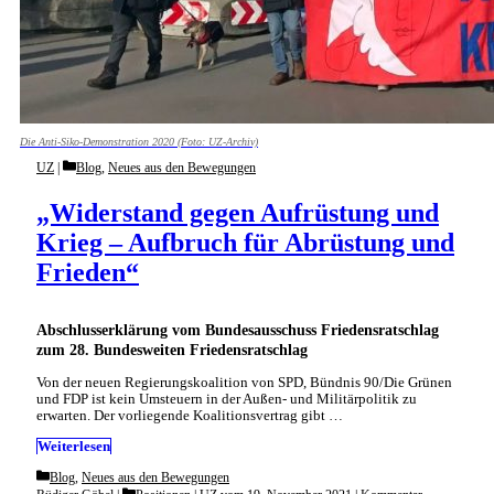
Die Anti-Siko-Demonstration 2020 (Foto: UZ-Archiv)
Categories
UZ
Blog
,
Neues aus den Bewegungen
„Widerstand gegen Aufrüstung und
Krieg – Aufbruch für Abrüstung und
Frieden“
Abschlusserklärung vom Bundesausschuss Friedensratschlag
zum 28. Bundesweiten Friedensratschlag
Von der neuen Regierungskoalition von SPD, Bündnis 90/Die Grünen
und FDP ist kein Umsteuern in der Außen- und Militärpolitik zu
erwarten. Der vorliegende Koalitionsvertrag gibt …
Weiterlesen
Categories
Blog
,
Neues aus den Bewegungen
Categories