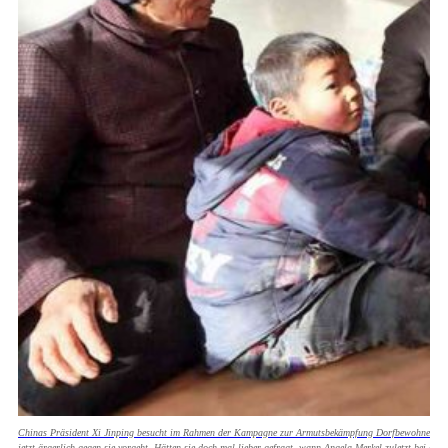
Chinas Präsident Xi Jinping besucht im Rahmen der Kampagne zur Armutsbekämpfung Dorfbewohner in der 
jetzt ärgerlich gegen sie vorgeht. Hätten sie doch mal lieber gefragt, wann Angela Merkel zuletzt bei e