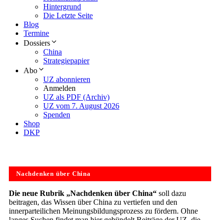
Hintergrund
Die Letzte Seite
Blog
Termine
Dossiers
China
Strategiepapier
Abo
UZ abonnieren
Anmelden
UZ als PDF (Archiv)
UZ vom 7. August 2026
Spenden
Shop
DKP
Nachdenken über China
Die neue Rubrik „Nachdenken über China“
soll dazu
beitragen, das Wissen über China zu vertiefen und den
innerparteilichen Meinungsbildungsprozess zu fördern. Ohne
langes Suchen findet man hier gebündelt Beiträge der UZ, die