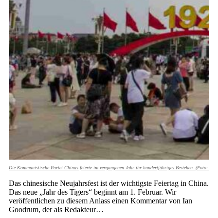
Die Kommunistische Partei Chinas feierte im vergangenen Jahr ihr hundertjähriges Bestehen. (Foto:
維基小
Das chinesische Neujahrsfest ist der wichtigste Feiertag in China.
Das neue „Jahr des Tigers“ beginnt am 1. Februar. Wir
veröffentlichen zu diesem Anlass einen Kommentar von Ian
Goodrum, der als Redakteur…