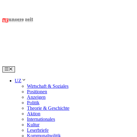
Skip
to
content
Menu
UZ
Wirtschaft & Soziales
Positionen
Anzeigen
Politik
Theorie & Geschichte
Aktion
Internationales
Kultur
Leserbriefe
Kommunalpolitik