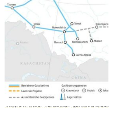
Die Zukunft sieht Russland im Osten. Der russische Gaskonzern Gazprom investiert Millardensummen in 