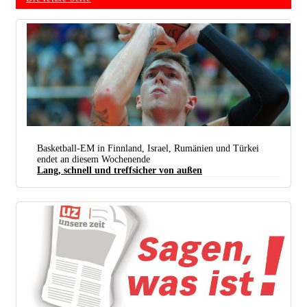
Center Daniel Theis (bild) Ist Im Deutschen Team Die Wichtigste Anspielstation Für Spielmacher
Basketball-EM in Finnland, Israel, Rumänien und Türkei
Dennis Schröder.
endet an diesem Wochenende
Lang, schnell und treffsicher von außen