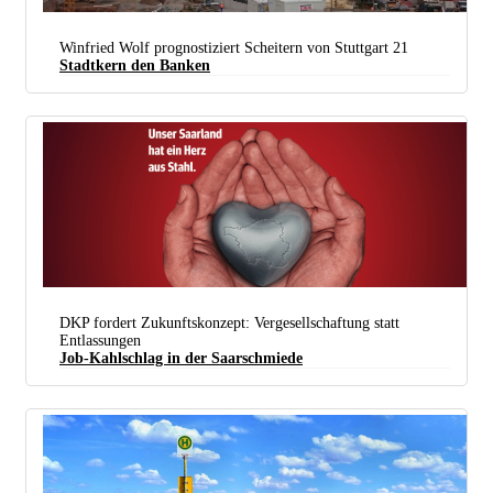
Wer Braucht Schon Einen Schlosspark? S21 Baustelle Am Hauptbahnhof In Stuttgart. (foto: Lars
Winfried Wolf prognostiziert Scheitern von Stuttgart 21
Mörking)
Stadtkern den Banken
(foto: Ig Metall)
DKP fordert Zukunftskonzept: Vergesellschaftung statt
Entlassungen
Job-Kahlschlag in der Saarschmiede