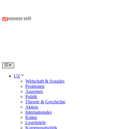
Skip
to
content
Menu
UZ
Wirtschaft & Soziales
Positionen
Anzeigen
Politik
Theorie & Geschichte
Aktion
Internationales
Kultur
Leserbriefe
Kommunalpolitik