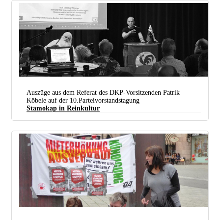
Veranstaltung Zur Situation In Venezuela Mit Carolus Wimmer (stehend) In Köln Mülheim (foto: R
Auszüge aus dem Referat des DKP-Vorsitzenden Patrik
Mediabase.eu)
Köbele auf der 10.Parteivorstandstagung
Stamokap in Reinkultur