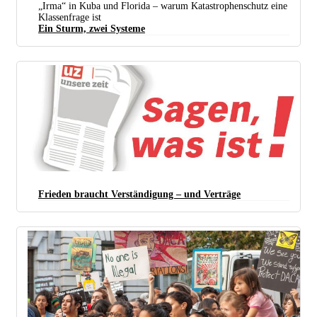
Bei Gibara, Im Osten Kubas: Normalerweise Eine Militärische Befestigung, Nun Werden Hier
„Irma“ in Kuba und Florida – warum Katastrophenschutz eine
Sturmflüchtlinge Versorgt. (foto: Acn, Juan Pablo Carreras)
Klassenfrage ist
Ein Sturm, zwei Systeme
Frieden braucht Verständigung – und Verträge