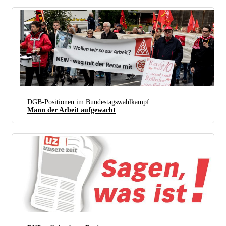
(foto: Mail@kpw Photo.com)
DGB-Positionen im Bundestagswahlkampf
Mann der Arbeit aufgewacht