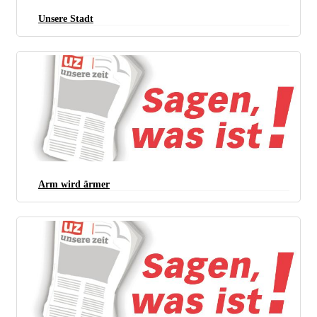
Unsere Stadt
Kandidaten der DKP/ Linke Liste Mörfelden-Walldorf. Im Vordergrund die beiden
Spitzenkandaten Gerd Schulmeyer (DKP) und Fiona Beyermann (SDAJ). (Foto: DKP Mörfelden-
Walldorf)
Arm wird ärmer