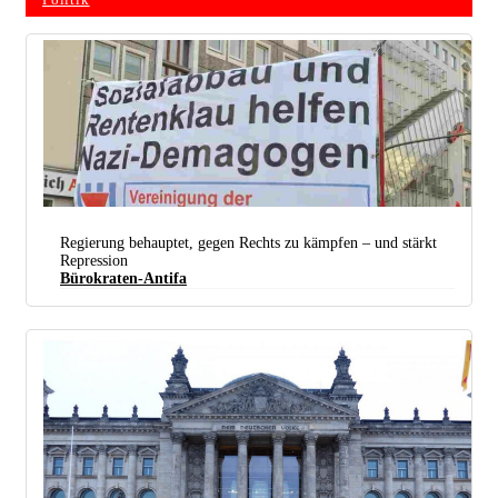
Politik
Regierung behauptet, gegen Rechts zu kämpfen – und stärkt
Repression
Bürokraten-Antifa
Einen Antifaschismus, der an die Wurzeln des Problems geht, will man nicht. Der VVN-BdA droht
der Entzug der Gemeinnützigkeit. (Foto:
Uwe Hiksch / flickr.com /
CC BY-NC-SA 2.0
)