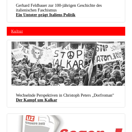
Gerhard Feldbauer zur 100-jährigen Geschichte des
italienischen Faschismus
Ein Untoter prägt Italiens Politik
Kultur
Einer der Wiedergänger Mussolinis: Matteo Salvini, Innenminister und Stellvertretender
Ministerpräsident im Kabinett Conte von Juni 2018 bis September 2019. (Foto:
Oreste Fiorenza /
CC-BY-NC-SA 3.0 IT
)
Wechselnde Perspektiven in Christoph Peters „Dorfroman“
Der Kampf um Kalkar
Protest in Kalkar 1974 (Foto: Manfred Scholz)