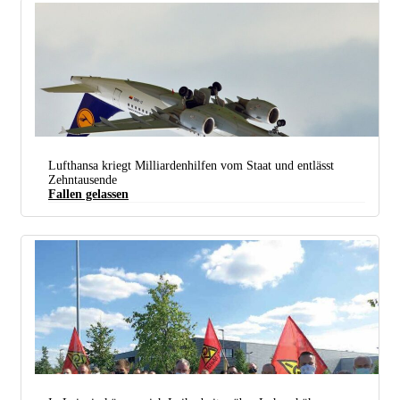
Lufthansa kriegt Milliardenhilfen vom Staat und entlässt
Zehntausende
Fallen gelassen
Lufthansa hat kein Problem damit, für Profite die Beschäftigten rauszuwerfen. (Foto:
Lufthansa
Airbus A319-100, Urheber: Dirk Vorderstraße
,
Lizenz: CC BY 3.0
, Bearb.: UZ)