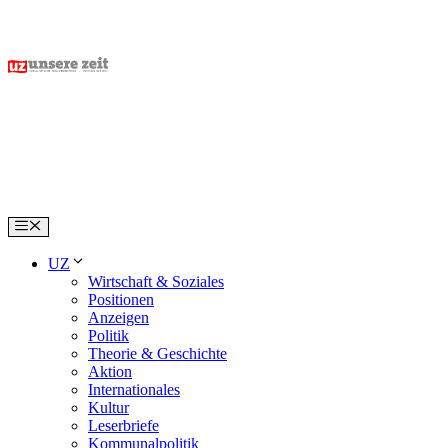
Skip
to
content
Menu
UZ
Wirtschaft & Soziales
Positionen
Anzeigen
Politik
Theorie & Geschichte
Aktion
Internationales
Kultur
Leserbriefe
Kommunalpolitik