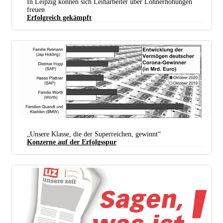
In Leipzig können sich Leiharbeiter über Lohnerhöhungen
freuen
Erfolgreich gekämpft
Warnstreik am 10. September bei Seifert Logistics in Leipzig (Foto: „just in time“, IG Metall
Leipzig)
„Unsere Klasse, die der Superreichen, gewinnt“
Konzerne auf der Erfolgsspur
Die veröffentlichten Zahlen laufen je nach Quelle auseinander. Unsere Grafik basiert auf den
Werten von „Readsmarter“ für das Jahr 2019 und dem „Vermögensmagazin“ für 2020. (Foto: UZ-
Grafik)